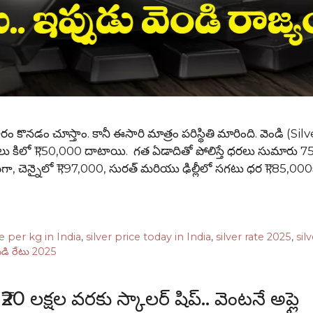
కొనడం చూస్తాం. కానీ ఈసారి మాత్రం పరిస్థితి మారింది. వెండి (Sil
డి ధరలు కిలో ₹1,50,000 దాటాయి. గత ఏడాదితో పోలిస్తే ధరలు సుమారు 
దాటగా, చెన్నైలో ₹1,97,000, సురత్ మరియు ఢిల్లీలో సగటు ధర ₹1,85,000కి
ce per kg in India
,
silver price today in India
,
silver rate 2025
,
sil
ండి రేటు 2025
లక్షల వరకు స్కాలర్ షిప్.. వెంటనే అప్లై