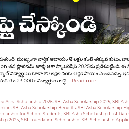
తుంది. ముఖ్యంగా వార్షిక ఆదాయం ₹6 లక్షల కంటే తక్కువ కుటుంబా
తన ప్లాటినమ్ జూబ్లీ ఆశా స్కాలర్‌షిప్ 2025ను ప్రవేశపెట్టింది. ఈ స్
ల్ విద్యార్థులు కూడా ₹20 లక్షల వరకు ఆర్థిక సాయం పొందవచ్చు. ఇద
, మరియు 23,000+ విద్యార్థులు లబ్ధి …
Read more
ee Asha Scholarship 2025
,
SBI Asha Scholarship 2025
,
SBI Ash
nline
,
SBI Asha Scholarship Benefits
,
SBI Asha Scholarship Elig
holarship for School Students
,
SBI Asha Scholarship Last Date
ship 2025
,
SBI Foundation Scholarship
,
SBI Scholarship Appli