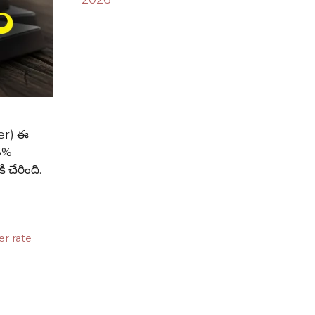
ver) ఈ
75%
 చేరింది.
ver rate