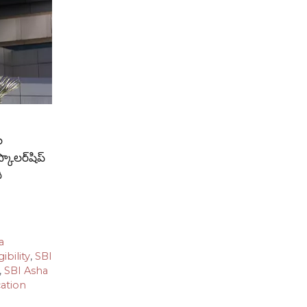
ల
కాలర్‌షిప్
ి
a
ibility
,
SBI
,
SBI Asha
cation