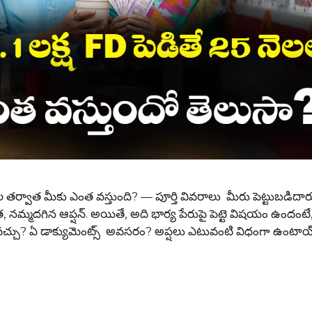
లల తర్వాత మీకు ఎంత వస్తుంది? — పూర్తి వివరాలు మీరు పెట్టుబడిదారు
 నమ్మదగిన ఆప్షన్. అయితే, అది భార్య పేరుపై పెట్టె విషయం ఉందంటే
దవచ్చు? ఏ డాక్యుమెంట్స్ అవసరం? అప్షలు ఎటువంటి విధంగా ఉంటా