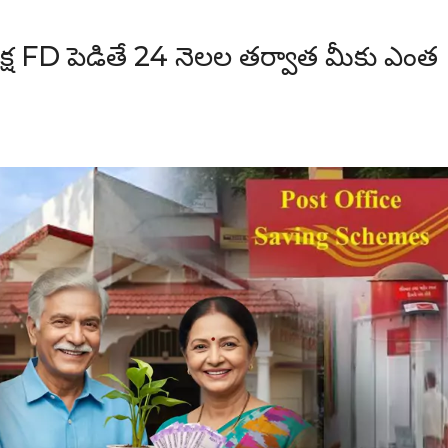
లక్ష FD పెడితే 24 నెలల తర్వాత మీకు ఎంత