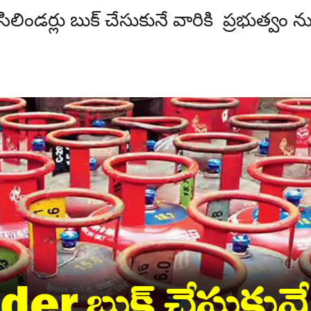
ండర్లు బుక్ చేసుకునే వారికి ప్రభుత్వం న