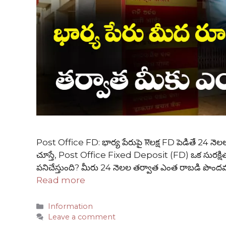
Post Office FD: భార్య పేరుపై ₹1 లక్ష FD పెడితే 24 నె
చూస్తే, Post Office Fixed Deposit (FD) ఒక సురక్షిత,
పనిచేస్తుంది? మీరు 24 నెలల తర్వాత ఎంత రాబడి పొం
Read more
Categories
Information
Leave a comment