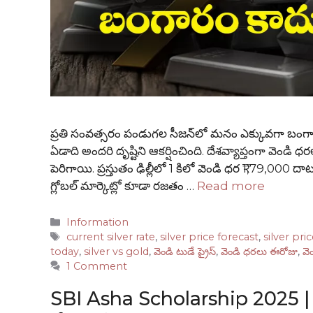
ప్రతి సంవత్సరం పండుగల సీజన్‌లో మనం ఎక్కువగా బంగారం 
ఏడాది అందరి దృష్టిని ఆకర్షించింది. దేశవ్యాప్తంగా వెం
పెరిగాయి. ప్రస్తుతం ఢిల్లీలో 1 కిలో వెండి ధర ₹1,79,000 
గ్లోబల్ మార్కెట్లో కూడా రజతం …
Read more
Categories
Information
Tags
current silver rate
,
silver price forecast
,
silver pri
today
,
silver vs gold
,
వెండి టుడే ప్రైస్
,
వెండి ధరలు ఈరోజు
,
వె
1 Comment
SBI Asha Scholarship 2025 | ₹20 