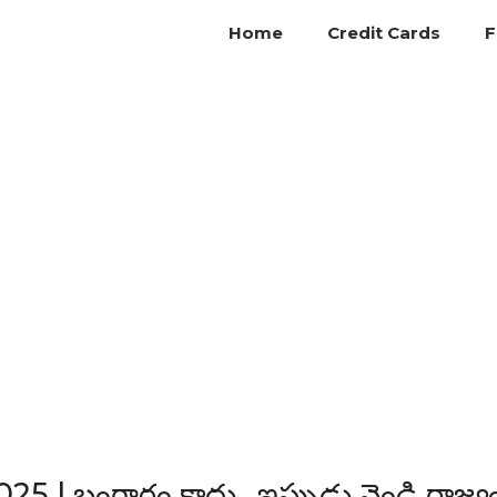
Home
Credit Cards
F
5 | బంగారం కాదు.. ఇప్పుడు వెండి రాజ్యం