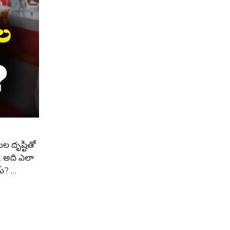
ల దృష్టితో
, అది ఎలా
య్? …