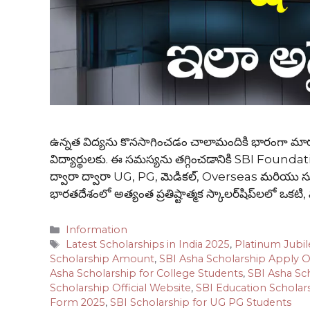
ఉన్నత విద్యను కొనసాగించడం చాలామందికి భారంగా మారు
విద్యార్థులకు. ఈ సమస్యను తగ్గించడానికి SBI Foundation 
ద్వారా ద్వారా UG, PG, మెడికల్, Overseas మరియు స్కూ
భారతదేశంలో అత్యంత ప్రతిష్టాత్మక స్కాలర్‌షిప్‌లలో ఒకటి
Categories
Information
Tags
Latest Scholarships in India 2025
,
Platinum Jubil
Scholarship Amount
,
SBI Asha Scholarship Apply O
Asha Scholarship for College Students
,
SBI Asha Sc
Scholarship Official Website
,
SBI Education Scholar
Form 2025
,
SBI Scholarship for UG PG Students