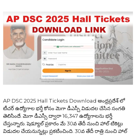
AP DSC 2025 Hall Tickets Download ఆంధ్రప్రదేశ్ లో
టీచర్ ఉద్యోగాల భర్తీ కోసం మెగా డీఎస్సీ విడుదల చేసిన సంగతి
తెలిసిందే. మెగా డీఎస్సీ ద్వారా 16,347 ఉద్యోగాలను భర్తీ
చేస్తున్నారు. షెడ్యూల్ ప్రకారం మే 30వ తేదీ నుంచి హాల్ టికెట్లు
విడుదల చేయనున్నట్లు ప్రకటించింది. 30వ తేదీ రాత్రి నుంచి హాల్