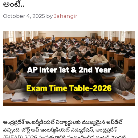
అంటే..
October 4, 2025
by
Jahangir
ఆంధ్రప్రదేశ్ ఇంటర్మీడియట్ విద్యార్థులకు ముఖ్యమైన అప్‌డేట్
వచ్చింది. బోర్డ్ ఆఫ్ ఇంటర్మీడియట్ ఎడ్యుకేషన్, ఆంధ్రప్రదేశ్
(BIEAP) 2026 సంవత్సరానికి సంబంధించిన ఇంటర్ మొదటి