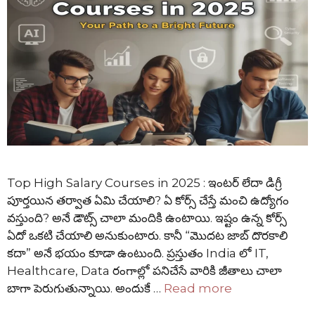
Top High Salary Courses in 2025 : ఇంటర్ లేదా డిగ్రీ
పూర్తయిన తర్వాత ఏమి చేయాలి? ఏ కోర్స్ చేస్తే మంచి ఉద్యోగం
వస్తుంది? అనే డౌట్స్ చాలా మందికి ఉంటాయి. ఇష్టం ఉన్న కోర్స్
ఏదో ఒకటి చేయాలి అనుకుంటారు. కానీ “మొదట జాబ్ దొరకాలి
కదా” అనే భయం కూడా ఉంటుంది. ప్రస్తుతం India లో IT,
Healthcare, Data రంగాల్లో పనిచేసే వారికి జీతాలు చాలా
బాగా పెరుగుతున్నాయి. అందుకే …
Read more