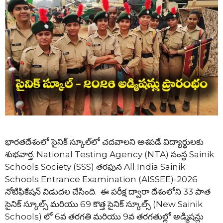
భారతదేశంలో సైనిక్ స్కూల్‌లో చదవాలని ఆశపడే విద్యార్థులకు
శుభవార్త. National Testing Agency (NTA) సంస్థ Sainik
Schools Society (SSS) తరఫున All India Sainik
Schools Entrance Examination (AISSEE)-2026
నోటిఫికేషన్ విడుదల చేసింది. ఈ పరీక్ష ద్వారా దేశంలోని 33 పాత
సైనిక్ స్కూల్స్ మరియు 69 కొత్త సైనిక్ స్కూల్స్ (New Sainik
Schools) లో 6వ తరగతి మరియు 9వ తరగతుల్లో అడ్మిషన్లు