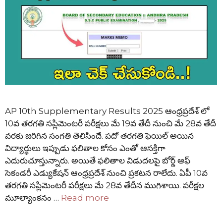
AP 10th Supplementary Results 2025 ఆంధ్రప్రదేశ్ లో
10వ తరగతి సప్లిమెంటరీ పరీక్షలు మే 19వ తేదీ నుంచి మే 28వ తేదీ
వరకు జరిగిన సంగతి తెలిసిందే. పదో తరగతి ఫెయిల్ అయిన
విద్యార్థులు ఇప్పుడు ఫలితాల కోసం ఎంతో ఆసక్తిగా
ఎదురుచూస్తున్నారు. అయితే ఫలితాల విడుదలపై బోర్డ్ ఆఫ్
సెకండరీ ఎడ్యుకేషన్ ఆంధ్రప్రదేశ్ నుంచి ప్రకటన రాలేదు. ఏపీ 10వ
తరగతి సప్లిమెంటరీ పరీక్షలు మే 28వ తేదీన ముగిశాయి. పరీక్షల
మూల్యాంకనం …
Read more