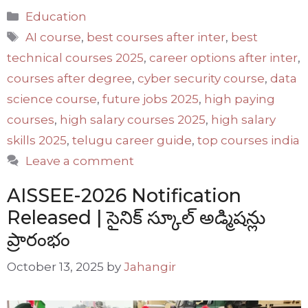
Categories
Education
Tags
AI course
,
best courses after inter
,
best
technical courses 2025
,
career options after inter
,
courses after degree
,
cyber security course
,
data
science course
,
future jobs 2025
,
high paying
courses
,
high salary courses 2025
,
high salary
skills 2025
,
telugu career guide
,
top courses india
Leave a comment
AISSEE-2026 Notification
Released | సైనిక్ స్కూల్ అడ్మిషన్లు
ప్రారంభం
October 13, 2025
by
Jahangir