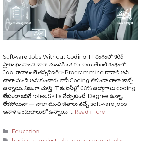
Software Jobs Without Coding: IT రంగంలో కెరీర్
ప్రారంభించాలని చాలా మందికి ఒక కల. అయితే ఐటీ రంగంలో
Job రావాలంటే తప్పనిసరిగా Programming రావాలి అని
చాలా మంది అనుకుంటారు. కానీ Coding లేకుండా చాలా జాబ్స్
ఉన్నాయి. నిజంగా చూస్తే IT కంపెనీల్లో 60% ఉద్యోగాలు coding
లేకుండా జరిగే roles. Skills నేర్చుకుంటే, Degree ఉన్నా,
లేకపోయినా — చాలా మంచి జీతాలు వచ్చే software jobs
ఇవాళ అందుబాటులో ఉన్నాయి. …
Read more
Categories
Education
Tags
business analyst jobs
,
cloud support jobs
,