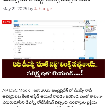
May 21, 2025
by
Jahangir
AP DSC Mock Test 2025 ఆంధ్రప్రదేశ్ లో డీఎస్సీ రాసే
అభ్యర్థులకు కీలక అప్డేడ్ అయితే రావడం జరిగింది. ఎంతో కాలంగా
ఎదురుచూసిన డీఎస్సీ నోటిఫికేషన్ వచ్చింది. దరఖాస్తుల ప్రక్రియ