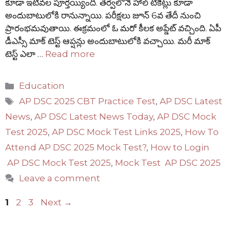
కూడా ఇటీవల పూర్తయ్యింది. తర్వలోనే హాల్ టికెట్లు కూడా
అందుబాటులోకి రానున్నాయి. పరీక్షలు జూన్ 6వ తేదీ నుంచి
ప్రారంభమవుతాయి. ఈక్రమంలో ఓ మరో కీలక అప్డేట్ వచ్చింది. ఏపీ
డీఎస్సీ మాక్ టెస్ట్ ఆప్షన్లు అందుబాటులోకి వచ్చాయి. మరీ మాక్
టెస్ట్ ఎలా …
Read more
Categories
Education
Tags
AP DSC 2025 CBT Practice Test
,
AP DSC Latest
News
,
AP DSC Latest News Today
,
AP DSC Mock
Test 2025
,
AP DSC Mock Test Links 2025
,
How To
Attend AP DSC 2025 Mock Test?
,
How to Login
AP DSC Mock Test 2025
,
Mock Test AP DSC 2025
Leave a comment
Page
Page
Page
1
2
3
Next
→