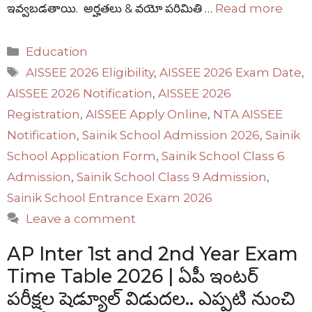
ఇవ్వబడతాయి. అర్హతలు & వయో పరిమితి …
Read more
Categories
Education
Tags
AISSEE 2026 Eligibility
,
AISSEE 2026 Exam Date
,
AISSEE 2026 Notification
,
AISSEE 2026
Registration
,
AISSEE Apply Online
,
NTA AISSEE
Notification
,
Sainik School Admission 2026
,
Sainik
School Application Form
,
Sainik School Class 6
Admission
,
Sainik School Class 9 Admission
,
Sainik School Entrance Exam 2026
Leave a comment
AP Inter 1st and 2nd Year Exam
Time Table 2026 | ఏపీ ఇంటర్
పరీక్షల షెడ్యూల్ విడుదల.. ఎప్పటి నుంచి