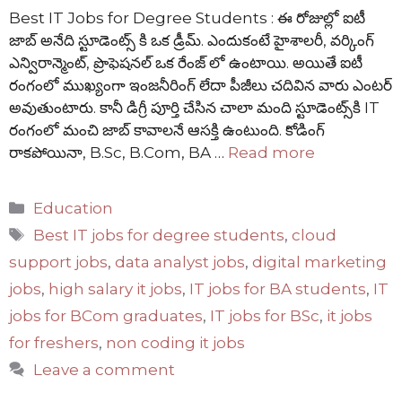
Best IT Jobs for Degree Students : ఈ రోజుల్లో ఐటీ
జాబ్ అనేది స్టూడెంట్స్ కి ఒక డ్రీమ్. ఎందుకంటే హైశాలరీ, వర్కింగ్
ఎన్విరాన్మెంట్, ప్రొఫెషనల్ ఒక రేంజ్ లో ఉంటాయి. అయితే ఐటీ
రంగంలో ముఖ్యంగా ఇంజనీరింగ్ లేదా పీజీలు చదివిన వారు ఎంటర్
అవుతుంటారు. కానీ డిగ్రీ పూర్తి చేసిన చాలా మంది స్టూడెంట్స్‌కి IT
రంగంలో మంచి జాబ్‌ కావాలనే ఆసక్తి ఉంటుంది. కోడింగ్
రాకపోయినా, B.Sc, B.Com, BA …
Read more
Categories
Education
Tags
Best IT jobs for degree students
,
cloud
support jobs
,
data analyst jobs
,
digital marketing
jobs
,
high salary it jobs
,
IT jobs for BA students
,
IT
jobs for BCom graduates
,
IT jobs for BSc
,
it jobs
for freshers
,
non coding it jobs
Leave a comment