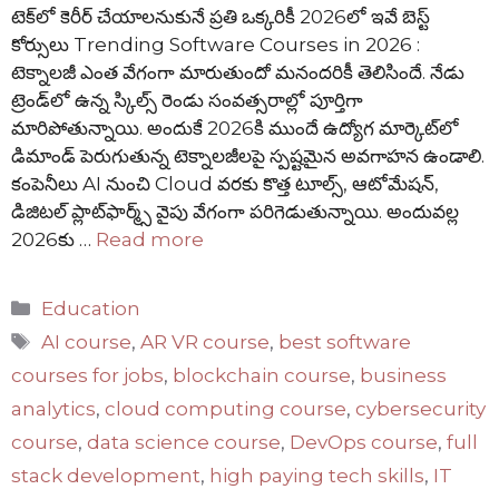
టెక్‌లో కెరీర్ చేయాలనుకునే ప్రతి ఒక్కరికీ 2026లో ఇవే బెస్ట్
కోర్సులు Trending Software Courses in 2026 :
టెక్నాలజీ ఎంత వేగంగా మారుతుందో మనందరికీ తెలిసిందే. నేడు
ట్రెండ్‌లో ఉన్న స్కిల్స్ రెండు సంవత్సరాల్లో పూర్తిగా
మారిపోతున్నాయి. అందుకే 2026కి ముందే ఉద్యోగ మార్కెట్‌లో
డిమాండ్ పెరుగుతున్న టెక్నాలజీలపై స్పష్టమైన అవగాహన ఉండాలి.
కంపెనీలు AI నుంచి Cloud వరకు కొత్త టూల్స్‌, ఆటోమేషన్‌,
డిజిటల్ ప్లాట్‌ఫార్మ్స్ వైపు వేగంగా పరిగెడుతున్నాయి. అందువల్ల
2026కు …
Read more
Categories
Education
Tags
AI course
,
AR VR course
,
best software
courses for jobs
,
blockchain course
,
business
analytics
,
cloud computing course
,
cybersecurity
course
,
data science course
,
DevOps course
,
full
stack development
,
high paying tech skills
,
IT