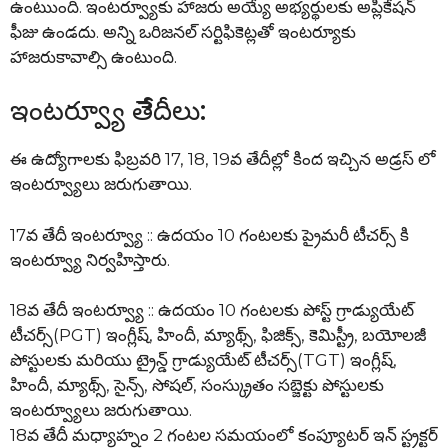
ఉంటుుంది. ఇంటర్వ్యూకు హాజరు అయ్యే అభ్యర్థులకు అప్లికేషన్
ఫీజు ఉండదు. అన్ని ఒరిజనల్ సర్టిఫికెట్లతో ఇంటర్యూకు
హాజరుకావాల్సి ఉంటుంది.
ఇంటర్వ్యూ తేేదీలు:
ఈ ఉద్యోగాలకు ఫిబ్రవరి 17, 18, 19వ తేదీల్లో కింద ఇచ్చిన అడ్రస్ లో
ఇంటర్వ్యూలు జరుగుతాయి.
17వ తేదీ ఇంటర్వ్యూ :: ఉదయం 10 గంటలకు ప్రైమరీ టీచర్స్ కి
ఇంటర్వ్యూ నిర్వహిస్తారు.
18వ తేదీ ఇంటర్వ్యూ :: ఉదయం 10 గంటలకు పోస్ట్ గ్రాడ్యుయేట్
టీచర్స్(PGT) ఇంగ్లీష్, హిందీ, మ్యాథ్స్, ఫిజిక్స్, కెమిస్ట్రీ, బయోలజీ
పోస్టులకు మరియు ట్రైన్డ్ గ్రాడ్యుయేట్ టీచర్స్(TGT) ఇంగ్లీష్,
హిందీ, మ్యాథ్స్, సైన్స్, సోషల్, సంస్క్రుతం సబ్జెక్టు పోస్టులకు
ఇంటర్వ్యూలు జరుగుతాయి.
18వ తేదీ మధ్యాహ్నం 2 గంటల సమయంలో కంప్యూటర్ ఇన్ స్ట్రక్టర్