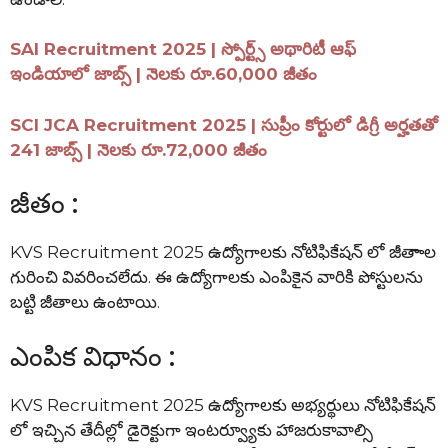
SAI Recruitment 2025 | స్పోర్ట్స్ అథారిటీ ఆఫ్
ఇండియాలో జాబ్స్ | నెలకు రూ.60,000 జీతం
SCI JCA Recruitment 2025 | సుప్రీం కోర్టులో డిగ్రీ అర్హతతో
241 జాబ్స్ | నెలకు రూ.72,000 జీతం
జీతం :
KVS Recruitment 2025 ఉద్యోగాలకు నోటిఫికేషన్ లో జీతాాల
గురించి వివరించలేదు. ఈ ఉద్యోగాలకు ఎంపికైన వారికి పోస్టులను
బట్టి జీతాలు ఉంటాయి.
ఎంపిక విధానం :
KVS Recruitment 2025 ఉద్యోగాలకు అభ్యర్థులు నోటిఫికేషన్
లో ఇచ్చిన తేదీల్లో డైరెక్టుగా ఇంటర్వ్యూకు హాజరుకావాల్సి