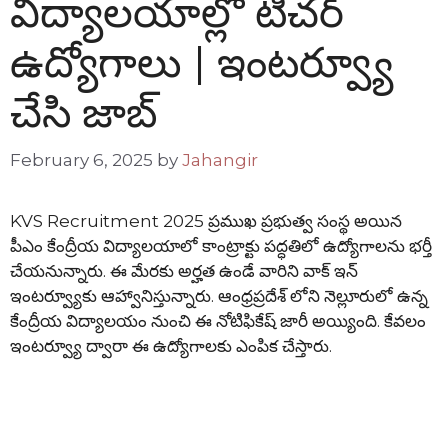
విద్యాలయాల్లో టీచర్
ఉద్యోగాలు | ఇంటర్వ్యూ
చేసి జాబ్
February 6, 2025
by
Jahangir
KVS Recruitment 2025 ప్రముఖ ప్రభుత్వ సంస్థ అయిన
పీఎం కేంద్రీయ విద్యాలయాలో కాంట్రాక్టు పద్ధతిలో ఉద్యోగాలను భర్తీ
చేయనున్నారు. ఈ మేరకు అర్హత ఉండే వారిని వాక్ ఇన్
ఇంటర్వ్యూకు ఆహ్వానిస్తున్నారు. ఆంధ్రప్రదేశ్ లోని నెల్లూరులో ఉన్న
కేంద్రీయ విద్యాలయం నుంచి ఈ నోటిఫికేష్ జారీ అయ్యింది. కేవలం
ఇంటర్వ్యూ ద్వారా ఈ ఉద్యోగాలకు ఎంపిక చేస్తారు.