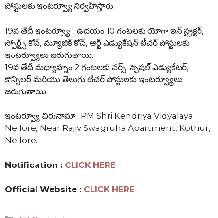
పోస్టులకు ఇంటర్వ్యూ నిర్వహిస్తారు.
19వ తేదీ ఇంటర్వ్యూ :: ఉదయం 10 గంటలకు యోగా ఇన్ స్ట్రక్టర్,
స్పోర్ట్స్ కోచ్, మ్యూజిక్ కోచ్, ఆర్ట్ ఎడ్యుకేషన్ టీచర్ పోస్టులకు
ఇంటర్వ్యూలు జరుగుతాయి.
19వ తేదీ మధ్యాహ్నం 2 గంటలకు నర్స్, స్పెషల్ ఎడ్యుకేటర్,
కౌన్సిలర్ మరియు తెలుగు టీచర్ పోస్టులకు ఇంటర్వ్యూలు
జరుగుతాయి.
ఇంటర్వ్యూ చిరునామా : PM Shri Kendriya Vidyalaya
Nellore, Near Rajiv Swagruha Apartment, Kothur,
Nellore.
Notification :
CLICK HERE
Official Website :
CLICK HERE
Categories