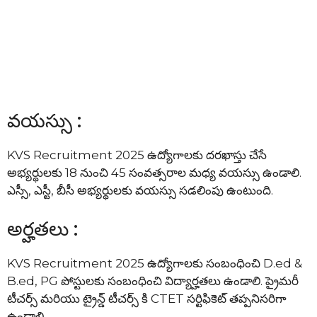
వయస్సు :
KVS Recruitment 2025 ఉద్యోగాలకు దరఖాస్తు చేసే
అభ్యర్థులకు 18 నుంచి 45 సంవత్సరాల మధ్య వయస్సు ఉండాలి.
ఎస్సీ, ఎస్టీ, బీసీ అభ్యర్థులకు వయస్సు సడలింపు ఉంటుంది.
అర్హతలు :
KVS Recruitment 2025 ఉద్యోగాలకు సంబంధించి D.ed &
B.ed, PG పోస్టులకు సంబంధించి విద్యార్హతలు ఉండాలి. ప్రైమరీ
టీచర్స్ మరియు ట్రైన్డ్ టీచర్స్ కి CTET సర్టిఫికెట్ తప్పనిసరిగా
ఉండాలి.