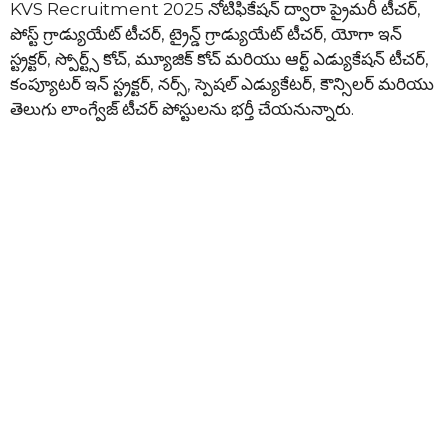
KVS Recruitment 2025 నోటిఫికేషన్ ద్వారా ప్రైమరీ టీచర్,
పోస్ట్ గ్రాడ్యుయేట్ టీచర్, ట్రైన్డ్ గ్రాడ్యుయేట్ టీచర్, యోగా ఇన్
స్ట్రక్టర్, స్పోర్ట్స్ కోచ్, మ్యూజిక్ కోచ్ మరియు ఆర్ట్ ఎడ్యుకేషన్ టీచర్,
కంప్యూటర్ ఇన్ స్ట్రక్టర్, నర్స్, స్పెషల్ ఎడ్యుకేటర్, కౌన్సిలర్ మరియు
తెలుగు లాంగ్వేజ్ టీచర్ పోస్టులను భర్తీ చేయనున్నారు.