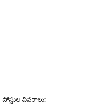
పోస్టుల వివరాలు: