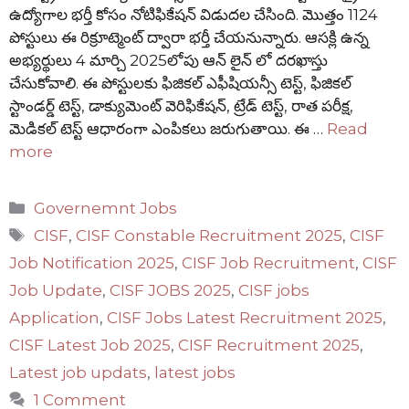
ఉద్యోగాల భర్తీ కోసం నోటిఫికేషన్ విడుదల చేసింది. మొత్తం 1124
పోస్టులు ఈ రిక్రూట్మెంట్ ద్వారా భర్తీ చేయనున్నారు. ఆసక్లి ఉన్న
అభ్యర్థులు 4 మార్చి 2025లోపు ఆన్ లైన్ లో దరఖాస్తు
చేసుకోవాలి. ఈ పోస్టులకు ఫిజికల్ ఎఫీషియన్సీ టెస్ట్, ఫిజికల్
స్టాండర్డ్ టెస్ట్, డాక్యుమెంట్ వెరిఫికేషన్, ట్రేడ్ టెస్ట్, రాత పరీక్ష,
మెడికల్ టెస్ట్ ఆధారంగా ఎంపికలు జరుగుతాయి. ఈ …
Read
more
Categories
Governemnt Jobs
Tags
CISF
,
CISF Constable Recruitment 2025
,
CISF
Job Notification 2025
,
CISF Job Recruitment
,
CISF
Job Update
,
CISF JOBS 2025
,
CISF jobs
Application
,
CISF Jobs Latest Recruitment 2025
,
CISF Latest Job 2025
,
CISF Recruitment 2025
,
Latest job updats
,
latest jobs
1 Comment