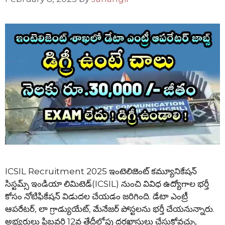
ICSIL Recruitment 2025 ఇంటెలిజెంట్ కమ్యూనికేషన్
సిస్టమ్స్ ఇండియా లిమిటెడ్(ICSIL) నుంచి వివిధ ఉద్యోగాల భర్తీ
కోసం నోటిఫికేషన్ విడుదల చేయడం జరిగింది. డేటా ఎంట్రీ
ఆపరేటర్, లా గ్రాడ్యుయేట్, మేనేజర్ పోస్టలను భర్తీ చేయనున్నారు.
అభ్యర్థులు ఫిబ్రవరి 12వ తేదీలోపు దరఖాస్తులు చేసుకోవచ్చు.