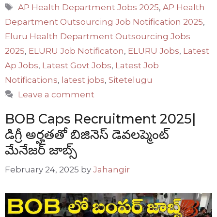
Tags
AP Health Department Jobs 2025
,
AP Health
Department Outsourcing Job Notification 2025
,
Eluru Health Department Outsourcing Jobs
2025
,
ELURU Job Notificaton
,
ELURU Jobs
,
Latest
Ap Jobs
,
Latest Govt Jobs
,
Latest Job
Notifications
,
latest jobs
,
Sitetelugu
Leave a comment
BOB Caps Recruitment 2025|
డిగ్రీ అర్హతతో బిజినెస్ డెవలప్మెంట్
మేనేజర్ జాబ్స్
February 24, 2025
by
Jahangir