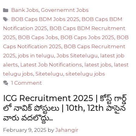
Categories
Bank Jobs
,
Governemnt Jobs
Tags
BOB Caps BDM Jobs 2025
,
BOB Caps BDM
Notification 2025
,
BOB Caps BDM Recruitment
2025
,
BOB Caps Jobs
,
BOB Caps Jobs 2025
,
BOB
Caps Notification 2025
,
BOB Caps Recruitment
2025
,
jobs in telugu
,
Jobs Sitetelugu
,
latest job
alerts
,
Latest Job Notifications
,
latest jobs
,
latest
telugu jobs
,
Sitetelugu
,
sitetelugu jobs
1 Comment
ICG Recruitment 2025 | కోస్ట్ గార్డ్
లో నావిక్ పోస్టులు | 10th, 12th పాసైన
వారు వదలొద్దు..
February 9, 2025
by
Jahangir