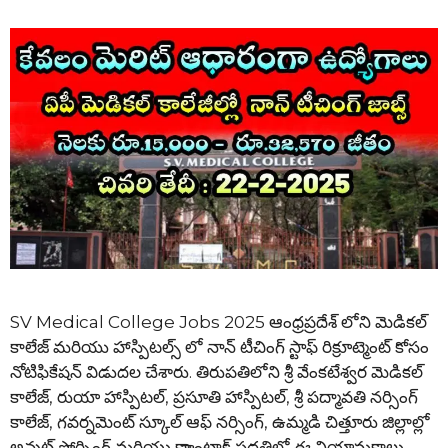
SV Medical College Jobs 2025 ఆంధ్రప్రదేశ్ లోని మెడికల్
కాలేజ్ మరియు హాస్పిటల్స్ లో నాన్ టీచింగ్ స్టాఫ్ రిక్రూట్మెంట్ కోసం
నోటిఫికేషన్ విడుదల చేశారు. తిరుపతిలోని శ్రీ వేంకటేశ్వర మెడికల్
కాలేజ్, రుయా హాస్పిటల్, ప్రసూతి హాస్పిటల్, శ్రీ పద్మావతి నర్సింగ్
కాలేజ్, గవర్నమెంట్ స్కూల్ ఆఫ్ నర్సింగ్, ఉమ్మడి చిత్తూరు జిల్లాల్లో
అవుట్ సోర్సింగ్ మరియు కాాంట్రాక్ట్ పద్ధతిలో ఈ నియామకాలు