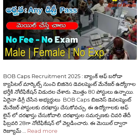
BOB Caps Recruitment 2025 : బ్యాంక్ ఆఫ్ బరోడా
క్యాపిటల్ మార్కెట్స్ నుంచి బిజినెస డెవలప్మెంట్ మేనేజర్ ఉద్యోగాల
భర్తీకి నోటిఫికేషన్ విడుదల చేశారు. మొత్తం 80 పోస్టులు ఉన్నాయి.
ఏదైనా డిగ్రీ చేసిన అభ్యర్థులు BOB Caps బిజనెస్ డెవలప్మెంట్
మేనేజర్ పోస్టులకు దరఖాస్తు చేసుకోవచ్చు. ఈ ఉద్యోగాలకు ఆఫ్
లైన్ లో దరఖాస్తు చేసుకోవాలి. దరఖాస్తుల సమర్పణకు చివరి తేదీ
ఫిబ్రవరి 28గా నోటిఫికేషన్ లో వెల్లడించారు. ఈ మెయిల్ ద్వారా
రెజ్యూమ్ …
Read more