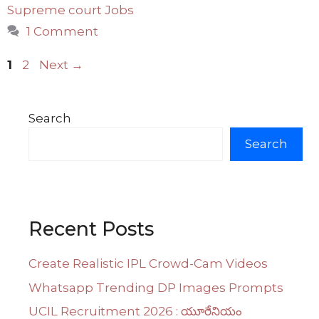
Supreme court Jobs
1 Comment
Page
Page
1
2
Next
→
Search
Search
Recent Posts
Create Realistic IPL Crowd-Cam Videos
Whatsapp Trending DP Images Prompts
UCIL Recruitment 2026 : యూరేనియం