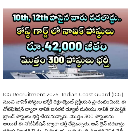
ICG Recruitment 2025 : Indian Coast Guard (ICG)
నుంచి నావిక్ పోస్టుల భర్తీకి రిక్రూట్మెంట్ ప్రక్రియన ప్రారంభించింది. ఈ
నోటిఫికేషన్ ద్వారా నావిక్ జనరల్ డ్యూటీ మరియు నావిక్ డొమెస్టిక్
బ్రాంచ్ పోస్టులు భర్తీ చేయనున్నారు. మొత్తం 300 పోస్టులను
అయితే ఈ నోటిఫికేషన్ ద్వారా భర్తీ చేస్తున్నారు. ఆన్ లైన్ దరఖాస్తు
ప్రక్రియ ఫిబ్రవరి 11 నుంచి ప్రారంభం అవుతుంది. ఫిబ్రవరి 25వ తేదీ