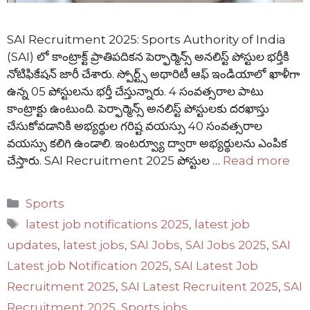
SAI Recruitment 2025: Sports Authority of India
(SAI) లో కాంట్రాక్ట్ ప్రాతిపదికన పెర్ఫార్మెన్స్ అనలిస్ట్ పోస్టుల భర్తీకి
నోటిఫికేషన్ జారీ చేశారు. స్పోర్ట్స్ అథారిటీ ఆఫ్ ఇండియాలో ఖాళీగా
ఉన్న 05 పోస్టులను భర్తీ చేస్తున్నారు. 4 సంవత్సరాల పాటు
కాంట్రాక్టు ఉంటుంది. పెర్ఫార్మెన్స్ అనలిస్ట్ పోస్టులకు దరఖాస్తు
చేసుకోవడానికి అభ్యర్థుల గరిష్ట వయస్సు 40 సంవత్సరాల
వయస్సు కలిగి ఉండాలి. ఇంటర్వ్యూ ద్వారా అభ్యర్థులను ఎంపిక
చేస్తారు. SAI Recruitment 2025 పోస్టుల …
Read more
Categories
Sports
Tags
latest job notifications 2025
,
latest job
updates
,
latest jobs
,
SAI Jobs
,
SAI Jobs 2025
,
SAI
Latest job Notification 2025
,
SAI Latest Job
Recruitment 2025
,
SAI Latest Recruitent 2025
,
SAI
Recruitment 2025
,
Sports jobs