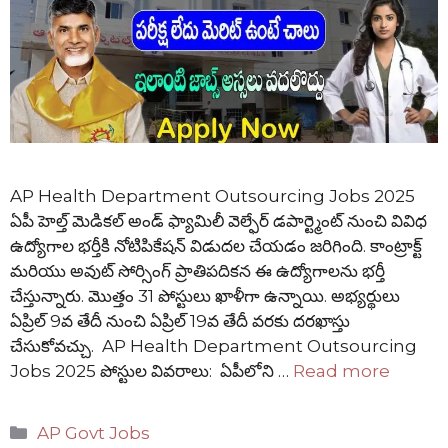
AP Health Department Outsourcing Jobs 2025
ఏపీ హెల్త్ మెడికల్ అండ్ ఫ్యామిలీ వెల్ఫేర్ డపార్ట్మెంట్ నుంచి వివిధ
ఉద్యోగాల భర్తీకి నోటిపికేషన్ విడుదల చేయడం జరిగింది. కాంట్రాక్ట్
మరియు అవుట్ సోర్సింగ్ ప్రాతిపదికన ఈ ఉద్యోగాలను భర్తీ
చేస్తున్నారు. మొత్తం 31 పోస్టులు ఖాళీగా ఉన్నాయి. అభ్యర్థులు
ఏప్రిల్ 9వ తేదీ నుంచి ఏప్రిల్ 19వ తేదీ వరకు దరఖాస్తు
చేసుకోవచ్చు. AP Health Department Outsourcing
Jobs 2025 పోస్టుల వివరాలు: ఏపీలోని …
Read more
Categories
AP Govt Jobs