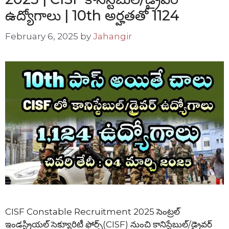
ఉద్యోగాలు | 10th అర్హతతో 1124
February 6, 2025
by
Jahangir
CISF Constable Recruitment 2025 సెంట్రల్
ఇండస్ట్రియల్ సెక్యూరిటీ ఫోర్స్(CISF) నుంచి కానిస్టేబుల్/డ్రైవర్