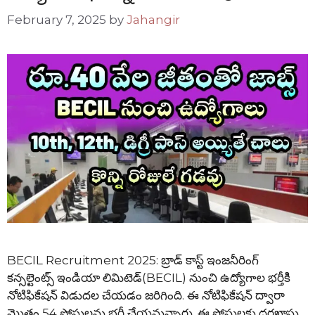
February 7, 2025
by
Jahangir
BECIL Recruitment 2025: బ్రాడ్ కాస్ట్ ఇంజనీరింగ్
కన్సల్టెంట్స్ ఇండియా లిమిటెడ్(BECIL) నుంచి ఉద్యోగాల భర్తీకిి
నోటిఫికేషన్ విడుదల చేయడం జరిగింది. ఈ నోటిఫికేషన్ ద్వారా
మొత్తం 54 పోస్టులను భర్తీ చేయనున్నారు. ఈ పోస్టులకు దరఖాస్తు