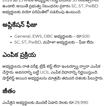
2026 మే 23 నాటికి అభ్యర్థుల గరిష్ట వయసు 30 సంవత్సరాలు
ఉండాలి. అయితే ప్రభుత్వ నిబంధనల ప్రకారం SC, ST, PwBD
అభ్యర్థులకు వయో పరిమితిలో సడలింపు ఉంటుంది.
అప్లికేషన్ ఫీజు
General, EWS, OBC అభ్యర్థులకు – రూ.500
SC, ST, PwBD, మహిళా అభ్యర్థులకు – ఫీజు లేదు
ఎంపిక ప్రక్రియ
అభ్యర్థులను రాత పరీక్ష, ట్రేడ్ టెస్ట్ లేదా ఇంటర్వ్యూ ద్వారా ఎంపిక
చేస్తారు. అవసరాన్ని బట్టి UCIL ఎంపిక విధానాన్ని నిర్ణయిస్తుంది.
షార్ట్‌లిస్ట్ అయిన అభ్యర్థులను మాత్రమే తదుపరి దశలకు పిలుస్తారు.
జీతం
ఎంపికైన అభ్యర్థులకు మొదటి ఏడాది నెలకు రూ.29,990