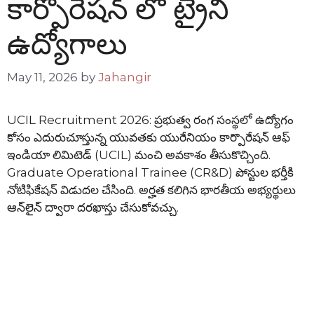
కార్పొరేషన్ లో ట్రైనీ
ఉద్యోగాలు
May 11, 2026
by
Jahangir
UCIL Recruitment 2026: ప్రభుత్వ రంగ సంస్థలో ఉద్యోగం
కోసం ఎదురుచూస్తున్న యువతకు యురేనియం కార్పొరేషన్ ఆఫ్
ఇండియా లిమిటెడ్ (UCIL) మంచి అవకాశం తీసుకొచ్చింది.
Graduate Operational Trainee (CR&D) పోస్టుల భర్తీకి
నోటిఫికేషన్ విడుదల చేసింది. అర్హత కలిగిన భారతీయ అభ్యర్థులు
ఆన్‌లైన్ ద్వారా దరఖాస్తు చేసుకోవచ్చు.