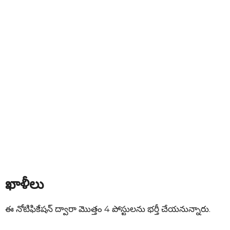
ఖాళీలు
ఈ నోటిఫికేషన్ ద్వారా మొత్తం 4 పోస్టులను భర్తీ చేయనున్నారు.