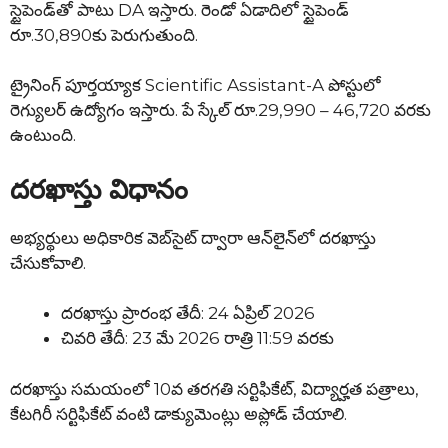
స్టైపెండ్‌తో పాటు DA ఇస్తారు. రెండో ఏడాదిలో స్టైపెండ్
రూ.30,890కు పెరుగుతుంది.
ట్రైనింగ్ పూర్తయ్యాక Scientific Assistant-A పోస్టులో
రెగ్యులర్ ఉద్యోగం ఇస్తారు. పే స్కేల్ రూ.29,990 – 46,720 వరకు
ఉంటుంది.
దరఖాస్తు విధానం
అభ్యర్థులు అధికారిక వెబ్‌సైట్ ద్వారా ఆన్‌లైన్‌లో దరఖాస్తు
చేసుకోవాలి.
దరఖాస్తు ప్రారంభ తేదీ: 24 ఏప్రిల్ 2026
చివరి తేదీ: 23 మే 2026 రాత్రి 11:59 వరకు
దరఖాస్తు సమయంలో 10వ తరగతి సర్టిఫికేట్, విద్యార్హత పత్రాలు,
కేటగిరీ సర్టిఫికేట్ వంటి డాక్యుమెంట్లు అప్లోడ్ చేయాలి.