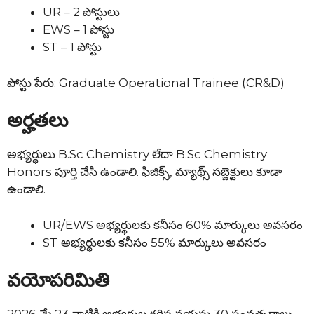
UR – 2 పోస్టులు
EWS – 1 పోస్టు
ST – 1 పోస్టు
పోస్టు పేరు: Graduate Operational Trainee (CR&D)
అర్హతలు
అభ్యర్థులు B.Sc Chemistry లేదా B.Sc Chemistry
Honors పూర్తి చేసి ఉండాలి. ఫిజిక్స్, మ్యాథ్స్ సబ్జెక్టులు కూడా
ఉండాలి.
UR/EWS అభ్యర్థులకు కనీసం 60% మార్కులు అవసరం
ST అభ్యర్థులకు కనీసం 55% మార్కులు అవసరం
వయోపరిమితి