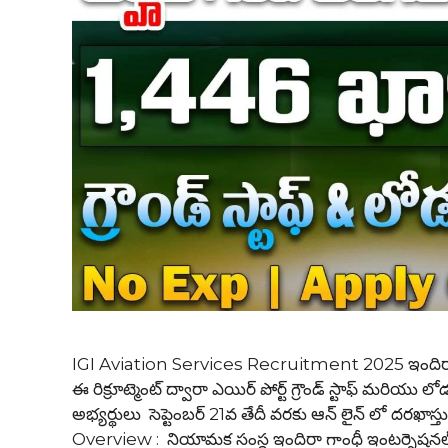
IGI Aviation Services Recruitment 2025 ఇందిరా గాం
ఈ రిక్రూట్మెంట్ ద్వారా ఎయిర్ పోర్ట్ గ్రౌండ్ స్టాఫ్ మరియు ల
అభ్యర్థులు సెప్టెంబర్ 21వ తేదీ వరకు ఆన్ లైన్ లో దర
Overview : నియామక సంస్థ ఇందిరా గాంధీ ఇంటర్నెషనల