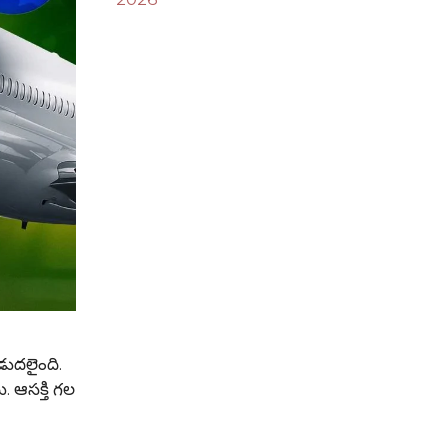
డుదలైంది.
ి. ఆసక్తి గల