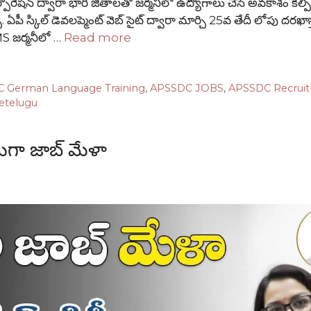
్పొరేషన్ ద్వారా భారీ జీతాలతో జర్మనీలో ఉద్యోగాలు చేసే అవకాశం కల్పిస
చు. ఏపీ స్కిల్ డెవలప్మెంట్ వెబ్ సైట్ ద్వారా మార్చి 25వ తేదీ లోపు దరఖాస
S జర్మనీలో …
Read more
 German Language Training
,
APSSDC JOBS
,
APSSDC Recrui
tetelugu
గా జాబ్ మేళా