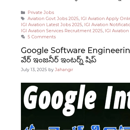
Categories
Private Jobs
Tags
Aviation Govt Jobs 2025
,
IGI Aviation Apply Onl
IGI Aviation Latest Jobs 2025
,
IGI Aviation Notificat
IGI Aviation Services Recruitment 2025
,
IGI Aviatio
5 Comments
Google Software Engineering 
వేర్ ఇంజనీర్ ఇంటర్న్ షిప్
July 13, 2025
by
Jahangir