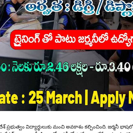
భుత్వం విద్యార్థులుకు మంచి అవకాశం కల్పించింది. జర్మనీ భాషలో 