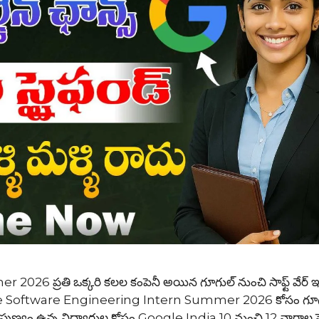
ప్రతి ఒక్కరి కలల కంపెనీ అయిన గూగుల్ నుంచి సాఫ్ట్ వేర్ ఇం
oogle Software Engineering Intern Summer 2026 కోసం గూ
 నైపుణ్యం ఉన్న విద్యార్థుల కోసం Google India 10 నుంచి 12 వారాల 