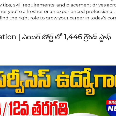
ew tips, skill requirements, and placement drives acro
er you’re a fresher or an experienced professional,
ind the right role to grow your career in today’s co
 | ఎయిర్ పోర్ట్ లో 1,446 గ్రౌండ్ స్టాఫ్