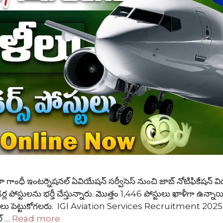
ధీ ఇంటర్నెషనల్ ఏవియేషన్ సర్వీసెస్ నుంచి జాబ్ నోటిఫికేషన్ వి
ోడర్ల పోస్టులను భర్తీ చేస్తున్నారు. మొత్తం 1,446 పోస్టులు ఖాళీగా ఉన్నాయ
ఖాస్తులు పెట్టుకోగలరు. IGI Aviation Services Recruitment 2025
్ …
Read more