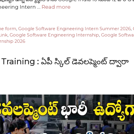
gineering Intern …
Read more
ne form
,
Google Software Engineering Intern Summer 2026
,
Link
,
Google Software Engineering Internship
,
Google Softwa
rnship 2026
ng : ఏపీ స్కిల్ డెవలప్మెంట్ ద్వారా