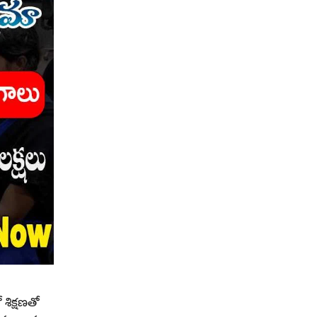
శిక్షణతో