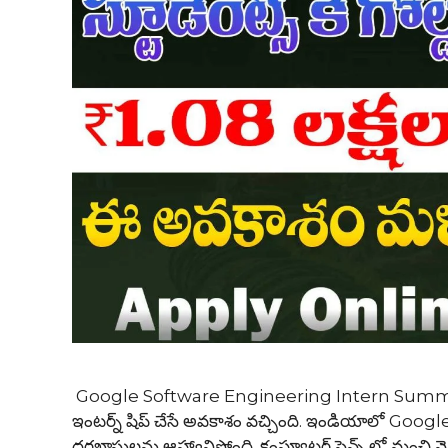
Google Software Engineering Intern Summer 2026 
ఇంటర్న్ షిప్ చేసే అవకాశం వచ్చింది. ఇండియాలో G
దరఖాస్తులను ఆహ్వానిస్తోంది. కంప్యూటర్ సైన్స్ లో మంచి