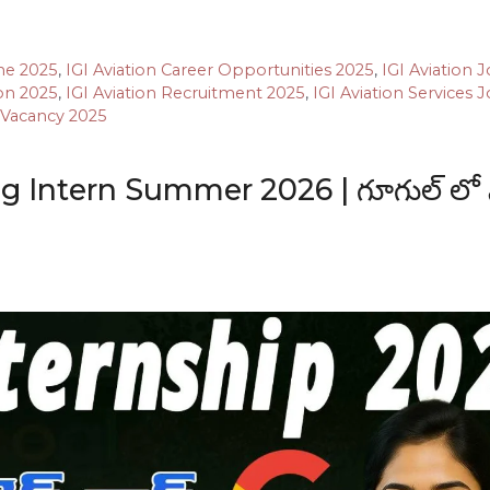
ine 2025
,
IGI Aviation Career Opportunities 2025
,
IGI Aviation 
ion 2025
,
IGI Aviation Recruitment 2025
,
IGI Aviation Services 
n Vacancy 2025
Intern Summer 2026 | గూగుల్ లో సా