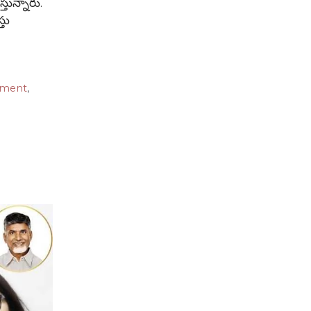
్తున్నారు.
్తు
tment
,