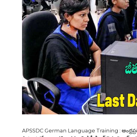
APSSDC German Language Training : ఆంధ్రప్రదేశ్ ప్ర