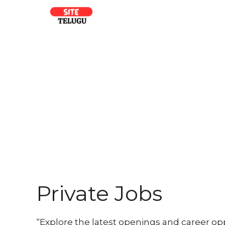
Skip
to
content
Private Jobs
“Explore the latest openings and career opp