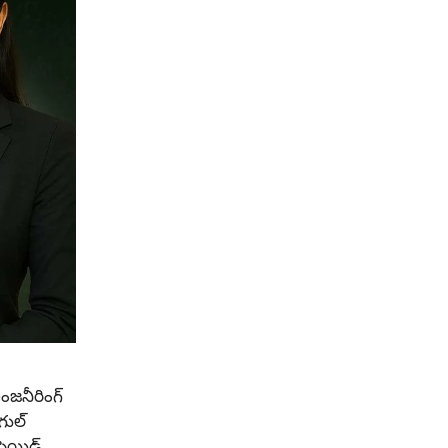
జనీరింగ్
గుల్
పెయిడ్