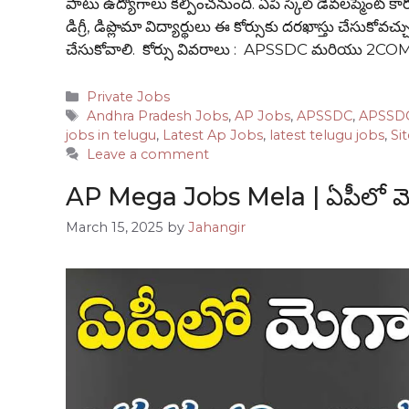
పాటు ఉద్యోగాలు కల్పించనుంది. ఏపీ స్కిల్ డెవలప్మెంట్ కార
డిగ్రీ, డిప్లొమా విద్యార్థులు ఈ కోర్సుకు దరఖాస్తు చేసుకోవచ్
చేసుకోవాలి. కోర్సు వివరాలు : APSSDC మరియు 2COM
Categories
Private Jobs
Tags
Andhra Pradesh Jobs
,
AP Jobs
,
APSSDC
,
APSSDC
jobs in telugu
,
Latest Ap Jobs
,
latest telugu jobs
,
Si
Leave a comment
AP Mega Jobs Mela | ఏపీలో మె
March 15, 2025
by
Jahangir