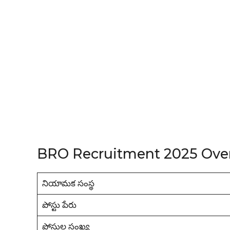
BRO Recruitment 2025 Ove
నియామక సంస్థ
పోస్టు పేరు
పోస్టుల సంఖ్య