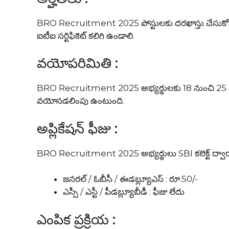
BRO Recruitment 2025 పోస్టులకు దరఖాస్తు చేసుకోవడాన
ఐటీఐ సర్టిఫికెట్ కలిగి ఉండాలి.
వయోపరిమితి :
BRO Recruitment 2025 అభ్యర్థులకు 18 నుంచి 25 స
వయోసడలింపు ఉంటుంది.
అప్లికేషన్ ఫీజు :
BRO Recruitment 2025 అభ్యర్థులు SBI కలెక్ట్ ద్వారా ఆన
జనరల్ / ఓబీసీ / ఈడబ్ల్యూఎస్ : రూ.50/-
ఎస్సీ / ఎస్టీ / పీడబ్ల్యూబీడీ : ఫీజు లేదు
ఎంపిక ప్రక్రియ :