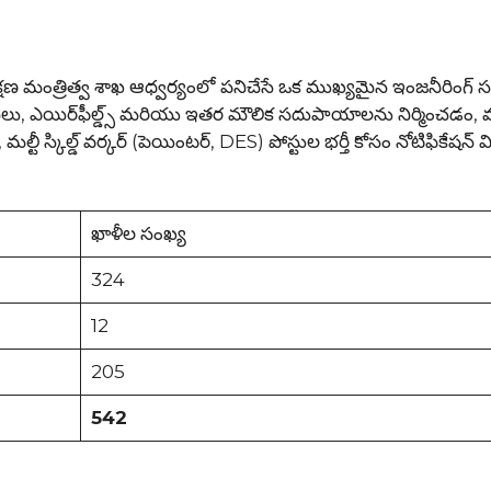
త్రిత్వ శాఖ ఆధ్వర్యంలో పనిచేసే ఒక ముఖ్యమైన ఇంజనీరింగ్ సంస్
వంతెనలు, ఎయిర్‌ఫీల్డ్స్ మరియు ఇతర మౌలిక సదుపాయాలను నిర్మించడం
టీ స్కిల్డ్ వర్కర్ (పెయింటర్, DES) పోస్టుల భర్తీ కోసం నోటిఫికేషన్ 
ఖాళీల సంఖ్య
324
12
205
542