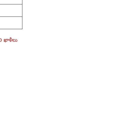
0 ఖాళీలు