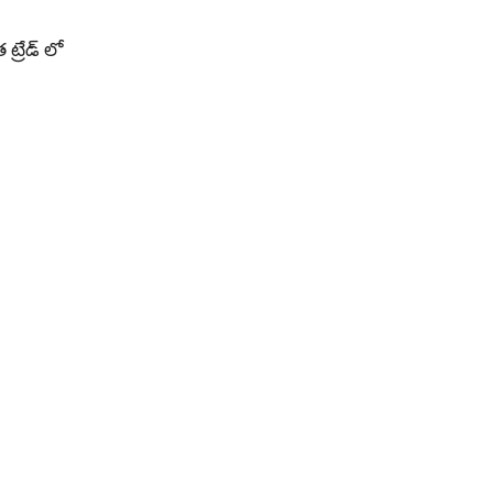
్రేడ్ లో