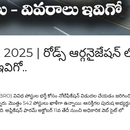
5 | రోడ్స్ ఆర్గనైజేషన్ 
విగో..
ేషన్(BRO) వివిధ పోస్టుల భర్తీ కోసం నోటిఫికేషన్ విడుదల చేయడం జరిగింద
తున్నారు. మొత్తం 542 పోస్టులు ఖాళీగా ఉన్నాయి. ఆసక్తిగల పురుష అభ్యర్థ
 అప్లికేషన్ ఫారమ్ అక్టోబర్ 11వ తేదీ నుంచి అధికారిక వెబ్ సైట్ లో