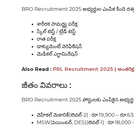
BRO Recruitment 2025 అభ్యర్థుల ఎంపిక కింది దశల్
శారీరక సామర్థ్య పరీక్ష
స్కిల్ టెస్ట్ / ట్రేడ్ టెస్ట్
రాత పరీక్ష
డాక్యుమెంట్ వెరిఫికేషన్
మెడికల్ ఎగ్జామినేషన్
Also Read :
PRL Recruitment 2025 | అంతరిక్ష ప
జీతం వివరాలు :
BRO Recruitment 2025 పోస్టులకు ఎంపికైన అభ్యర్థులకు 
వెహికల్ మెకానిక్(లెవల్-2) : రూ.19,900 – రూ.6
MSW(పెయింటర్, DES)(లెవల్-1) : రూ.18,000 