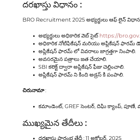
దరఖాస్తు విధానం :
BRO Recruitment 2025 అభ్యర్థులు ఆఫ్ లైన్ విధానం
అభ్యర్థులు అధికారిక వెబ్ సైట్
https://bro.gov.
అధికారిక నోటిఫికేషన్ మరియు అప్లికేషన్ ఫారమ్ డౌ
అప్లికేషన్ ఫారమ్ లో వివరాలు జాగ్రత్తగా నింపాలి.
అవసరమైన పత్రాలు జత చేయాలి.
SBI కలెక్ట్ ద్వారా అప్లికేషన్ ఫీజు చెల్లించాలి.
అప్లికేషన్ ఫారమ్ ని కింది అడ్రస్ కి పంపాలి.
చిరునామా
:
కమాండెంట్, GREF సెంటర్, దిఘి క్యాంప్, పూణే, 
ముఖ్యమైన తేదీలు :
దరఖాస్తు ప్రారంభ తేదీ : 11 అక్టోబర్, 2025