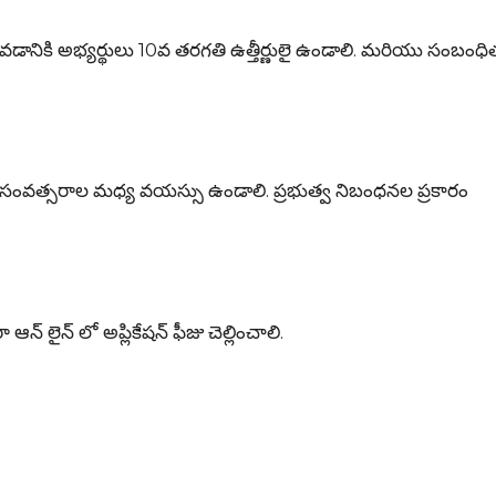
ికి అభ్యర్థులు 10వ తరగతి ఉత్తీర్ణులై ఉండాలి. మరియు సంబంధిత ట
ంవత్సరాల మధ్య వయస్సు ఉండాలి. ప్రభుత్వ నిబంధనల ప్రకారం
్ లైన్ లో అప్లికేషన్ ఫీజు చెల్లించాలి.