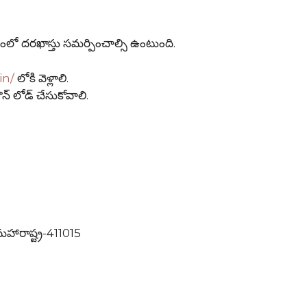
లో దరఖాస్తు సమర్పించాల్సి ఉంటుంది.
in/
లోకి వెళ్లాలి.
న్ లోడ్ చేసుకోవాలి.
మహారాష్ట్ర-411015