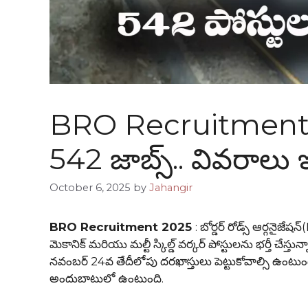
BRO Recruitment 202
542 జాబ్స్.. వివరాలు ఇ
October 6, 2025
by
Jahangir
BRO Recruitment 2025
: బోర్డర్ రోడ్స్ ఆర్గనైజ
మెకానిక్ మరియు మల్టీ స్కిల్డ్ వర్కర్ పోస్టులను భర్తీ చేస్
నవంబర్ 24వ తేదీలోపు దరఖాస్తులు పెట్టుకోవాల్సి ఉంటుంది.
అందుబాటులో ఉంటుంది.