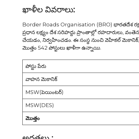
ఖాళీల వివరాలు:
Border Roads Organisation (BRO) భారతదేశ రక్షణ మం
ప్రధాన లక్ష్యం దేశ సరిహద్దు ప్రాంతాల్లో రహదారులు, 
చేయడం, నిర్వహించడం. ఈ సంస్థ నుంచి వెహికల్ మెకానిక్, మల్
మొత్తం 542 పోస్టులు ఖాళీగా ఉన్నాయి.
పోస్టు పేరు
వాహన మెకానిక్
MSW(పెయింటర్)
MSW(DES)
మొత్తం
అర్హతలు :