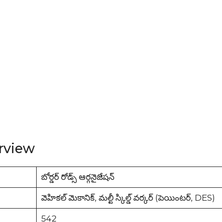
rview
బోర్డర్ రోడ్స్ ఆర్గనైజేషన్
వెహికల్ మెకానిక్, మల్టీ స్కిల్డ్ వర్కర్ (పెయింటర్, DES)
542