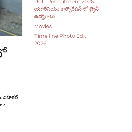
UCIL Recruitment 2026 :
యూరేనియం కార్పొరేషన్ లో ట్రైనీ
ఉద్యోగాలు
Movies
Time line Photo Edit
2026
లో
ి. వెహికల్
ులు