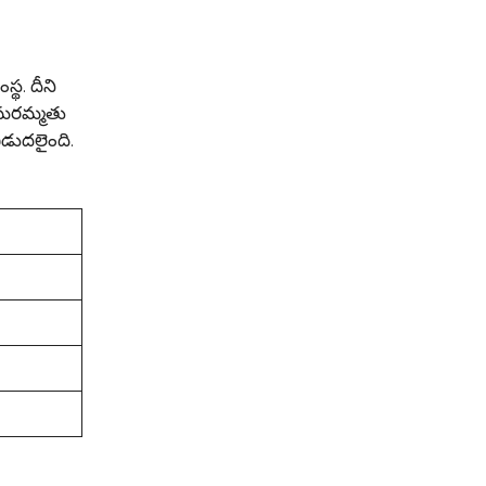
థ. దీని
, మరమ్మతు
విడుదలైంది.