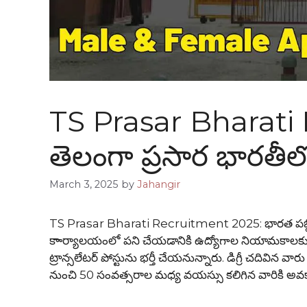
TS Prasar Bharati
తెలంగా ప్రసార భారతీలో
March 3, 2025
by
Jahangir
TS Prasar Bharati Recruitment 2025: భారత పబ్లిక్ బ్ర
కాార్యాలయంలో పని చేయడానికి ఉద్యోగాల నియామకాలకు దరఖా
ట్రాన్సలేటర్ పోస్టును భర్తీ చేయనున్నారు. డిగ్రీ చదివిన వా
నుంచి 50 సంవత్సరాల మధ్య వయస్సు కలిగిన వారికి అవకాశం