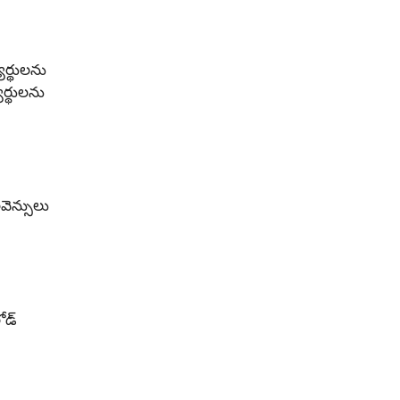
ర్థులను
యర్థులను
వెన్సులు
ోడ్