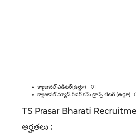
క్యాజువల్ ఎడిటర్(ఉర్దూ) : 01
క్యాజువల్ న్యూస్ రీడర్ కమ్ ట్రాన్స్ లేటర్ (ఉర్దూ) :
TS Prasar Bharati Recruitm
అర్హతలు :