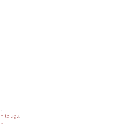
5
,
in telugu
,
gu
,