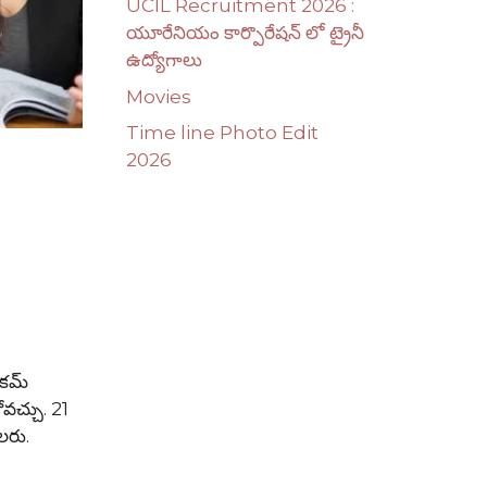
UCIL Recruitment 2026 :
యూరేనియం కార్పొరేషన్ లో ట్రైనీ
ఉద్యోగాలు
Movies
Time line Photo Edit
2026
 కమ్
ోవచ్చు. 21
గలరు.