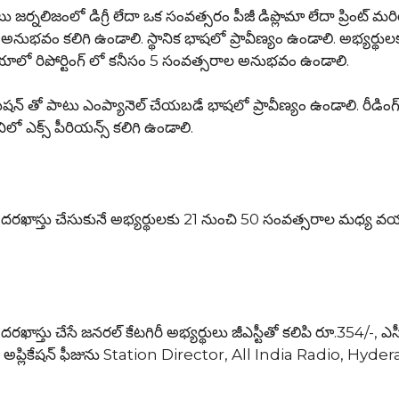
టు జర్నలిజంలో డిగ్రీ లేదా ఒక సంవత్సరం పీజీ డిప్లొమా లేదా ప్రింట్ మ
ల అనుభవం కలిగి ఉండాలి. స్థానిక భాషలో ప్రావీణ్యం ఉండాలి. అభ్యర్థుల
ీడియాలో రిపోర్టింగ్ లో కనీసం 5 సంవత్సరాల అనుభవం ఉండాలి.
డ్యుయేషన్ తో పాటు ఎంప్యానెల్ చేయబడే భాషలో ప్రావీణ్యం ఉండాలి. రీడింగ
ిలో ఎక్స్ పీరియన్స్ కలిగి ఉండాలి.
ఖాస్తు చేసుకునే అభ్యర్థులకు 21 నుంచి 50 సంవత్సరాల మధ్య వ
ు చేసే జనరల్ కేటగిరీ అభ్యర్థులు జీఎస్టీతో కలిపి రూ.354/-, ఎస్స
ించాలి. అప్లికేషన్ ఫీజును Station Director, All India Radio, Hyd