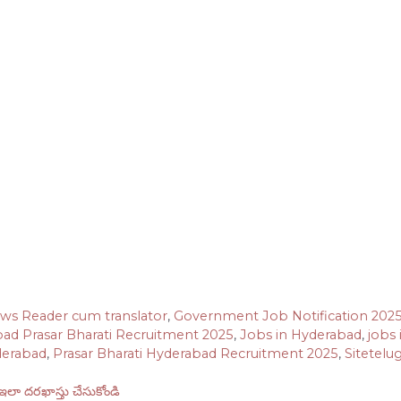
ws Reader cum translator
,
Government Job Notification 202
ad Prasar Bharati Recruitment 2025
,
Jobs in Hyderabad
,
jobs 
derabad
,
Prasar Bharati Hyderabad Recruitment 2025
,
Sitetelu
లా దరఖాస్తు చేసుకోండి