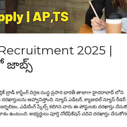
 Recruitment 2025 |
 జాబ్స్
ాడ్ కాస్టింగ్ దిగ్గజ సంస్థ ప్రసార భారతీ తాజాగా హైదరాబాద్ లోని
స్తులను ఆహ్వానిస్తోంది. న్యూస్ ఎడిటర్, క్యాజువల్ న్యూస్ రీడర్
రు జర్నలిజం, ఎడిటింగ్ స్కిల్స్ కలిగిన వారు ఈ పోస్టులకు దరఖాస్తు చేసుక
 ఉంటుంది. అభ్యర్థులు పూర్తి నోటిఫికేషన్ చదివి దరఖాస్తు చేసుకో