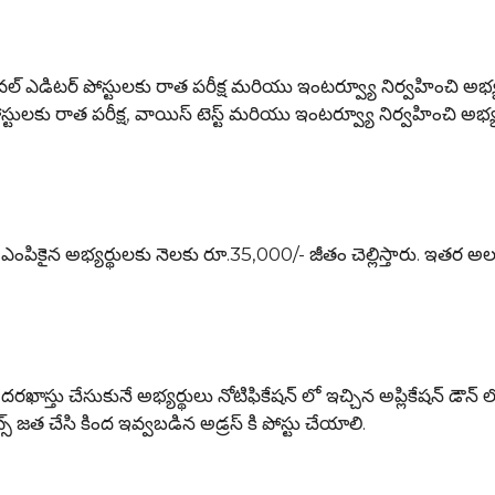
ఎడిటర్ పోస్టులకు రాత పరీక్ష మరియు ఇంటర్వ్యూ నిర్వహించి అభ్య
్ పోస్టులకు రాత పరీక్ష, వాయిస్ టెస్ట్ మరియు ఇంటర్వ్యూ నిర్వహించి అభ్
కైన అభ్యర్థులకు నెలకు రూ.35,000/- జీతం చెల్లిస్తారు. ఇతర అల
తు చేసుకునే అభ్యర్థులు నోటిఫికేషన్ లో ఇచ్చిన అప్లికేషన్ డౌన్ ల
్ జత చేసి కింద ఇవ్వబడిన అడ్రస్ కి పోస్టు చేయాలి.