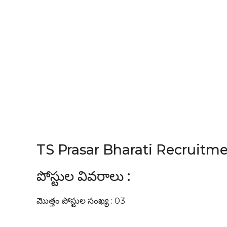
TS Prasar Bharati Recruitm
పోస్టుల వివరాలు :
మొత్తం పోస్టుల సంఖ్య : 03