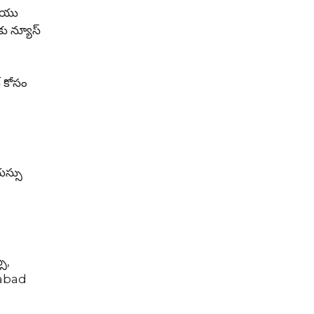
రియు
కు న్యూస్
్ కోసం
యస్సు
ీ,
erabad