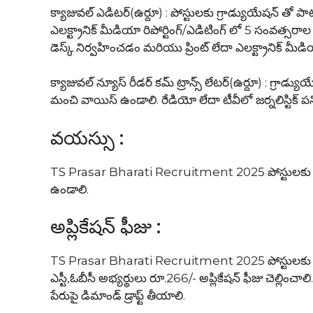
క్యాజువల్ ఎడిటర్(ఉర్దూ) : పోస్టులకు గ్రాడ్యుయేషన్ తో పా
ఎలక్ట్రానిక్ మీడియా రిపోర్టింగ్/ఎడిటింగ్ లో 5 సంవత్సరా
డెస్క్ నిర్వహించడం మరియు ప్రింట్ లేదా ఎలక్ట్రానిక్ మ
క్యాజువల్ న్యూస్ రీడర్ కమ్ ట్రాన్స్ లేటర్(ఉర్దూ) : గ్రా
మంచి వాయిస్ ఉండాలి. రేడియో లేదా టీవీలో జర్నలిస్టిక్ పన
వయస్సు :
TS Prasar Bharati Recruitment 2025 పోస్టులకు దర
ఉండాలి.
అప్లికేషన్ ఫీజు :
TS Prasar Bharati Recruitment 2025 పోస్టులకు దరఖాస్త
ఎస్టీ,ఓబీసీ అభ్యర్థులు రూ.266/- అప్లికేషన్ ఫీజు చెల్ల
పేరుపై డిమాండ్ డ్రాఫ్ట్ తీయాలి.