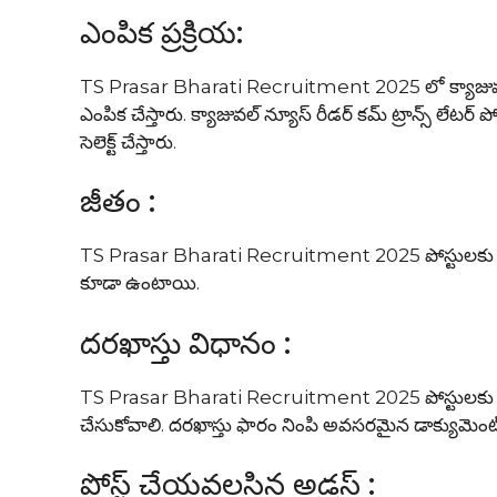
ఎంపిక ప్రక్రియ:
TS Prasar Bharati Recruitment 2025 లో క్యాజువల్ 
ఎంపిక చేస్తారు. క్యాజువల్ న్యూస్ రీడర్ కమ్ ట్రాన్స్ లేటర
సెలెక్ట్ చేస్తారు.
జీతం :
TS Prasar Bharati Recruitment 2025 పోస్టులకు ఎంపి
కూడా ఉంటాయి.
దరఖాస్తు విధానం :
TS Prasar Bharati Recruitment 2025 పోస్టులకు దరఖాస్
చేసుకోవాలి. దరఖాస్తు ఫారం నింపి అవసరమైన డాక్యుమెంట్స
పోస్ట్ చేయవలసిన అడ్రస్ :