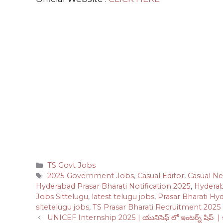
Categories
TS Govt Jobs
Tags
2025 Government Jobs
,
Casual Editor
,
Casual Ne
Hyderabad Prasar Bharati Notification 2025
,
Hyderab
Jobs Sittelugu
,
latest telugu jobs
,
Prasar Bharati Hy
sitetelugu jobs
,
TS Prasar Bharati Recruitment 2025
UNICEF Internship 2025 | యునిసెఫ్ లో ఇంటర్న్ షిప్ | ఇ