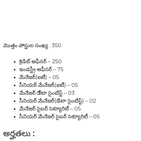
మొత్తం పోస్టుల సంఖ్య : 350
క్రెడిట్ ఆఫీసర్ – 250
ఇండస్ట్రీ ఆఫీసర్ – 75
మేనేజర్(ఐటీ) – 05
సీనియర్ మేనేజర్(ఐటీ) – 05
మేనేజర్ డేేటా సైంటిస్ట్ – 03
సీనియర్ మేనేజర్(డేటా సైంటిస్ట్) – 02
మేనేజర్ సైబర్ సెక్యూరిటీ – 05
సీనియర్ మేనేజర్ సైబర్ సెక్యూరిటీ – 05
అర్హతలు :