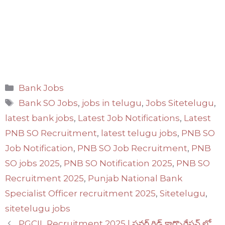
Categories
Bank Jobs
Tags
Bank SO Jobs
,
jobs in telugu
,
Jobs Sitetelugu
,
latest bank jobs
,
Latest Job Notifications
,
Latest
PNB SO Recruitment
,
latest telugu jobs
,
PNB SO
Job Notification
,
PNB SO Job Recruitment
,
PNB
SO jobs 2025
,
PNB SO Notification 2025
,
PNB SO
Recruitment 2025
,
Punjab National Bank
Specialist Officer recruitment 2025
,
Sitetelugu
,
sitetelugu jobs
PGCIL Recruitment 2025 | పవర్ గ్రిడ్ కార్పొరేషన్ లో