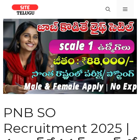
Skip
Men
to
content
PNB SO
Recruitment 2025 |