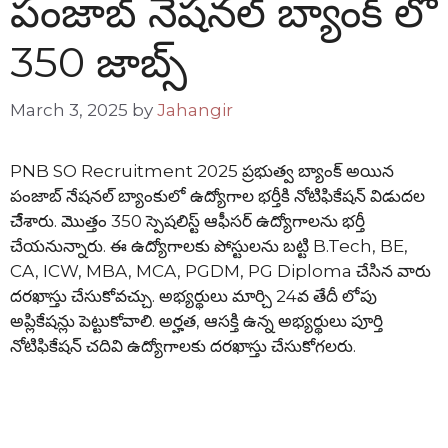
పంజాబ్ నేషనల్ బ్యాంక్ లో
350 జాబ్స్
March 3, 2025
by
Jahangir
PNB SO Recruitment 2025 ప్రభుత్వ బ్యాంక్ అయిన
పంజాబ్ నేషనల్ బ్యాంకులో ఉద్యోగాల భర్తీకి నోటిఫికేషన్ విడుదల
చేేశారు. మొత్తం 350 స్పెషలిస్ట్ ఆఫీసర్ ఉద్యోగాలను భర్తీ
చేయనున్నారు. ఈ ఉద్యోగాలకు పోస్టులను బట్టి B.Tech, BE,
CA, ICW, MBA, MCA, PGDM, PG Diploma చేసిన వారు
దరఖాస్తు చేసుకోవచ్చు. అభ్యర్థులు మార్చి 24వ తేదీ లోపు
అప్లికేషన్లు పెట్టుకోవాలి. అర్హత, ఆసక్తి ఉన్న అభ్యర్థులు పూర్తి
నోటిఫికేషన్ చదివి ఉద్యోగాలకు దరఖాస్తు చేసుకోగలరు.