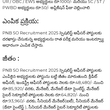
UR / OBC / EWS అభ్యర్థులు రూ.1000/- మరియు SC / ST /
PWBD అభ్యర్థులు రూ.50/- అప్లికేషన్ ఫీజు చెల్లించాలి.
ఎంపిక ప్రక్రియ:
PNB SO Recruitment 2025 స్పెషలిస్ట్ ఆఫీసర్ పోస్టులకు
దరఖాస్తు చేసుకున్న అభ్యర్థులను రాత పరీక్ష మరియు ఇంటర్వ్యూ
ఆధారంగా ఎంపిక చేస్తారు.
జీతం :
PNB SO Recruitment 2025 స్పెషలిస్ట్ ఆఫీసర్ పోస్టులకు
ఎంపికైన అభ్యర్థులకు పోస్టును బట్టి జీతం మారుతుంది. క్రిడిట్
ఆఫీసర్, ఇండస్ట్రీ ఆఫీసర్ పోస్టులకు నెలకు రూ.48,480/- నుంచి
రూ.85,920/ వరకు, మేనేజర్, మేనేజర్ డేటా సైంటిస్ట్, మేనేజర్
సైబర్ సెక్యూరిటీ పోస్టులకు నెలకు రూ.64,820/- నుంచి
రూ.93,960/- వరకు, సీనియర్ మేనేజర్(ఐటీ), సీనియర్ మేనేజర్
(డేటా సైంటిస్ట్ ), సీనియర్ మేనేజర్ సైబర్ సెక్యూరిటీ పోస్టులకు