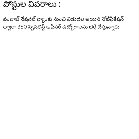
పోస్టుల వివరాలు :
పంజాబ్ నేషనల్ బ్యాంకు నుంచి విడుదల అయిన నోటిఫికేషన్
ద్వారా 350 స్పెషలిస్ట్ ఆఫీసర్ ఉద్యోగాలను భర్తీ చేస్తున్నారు.