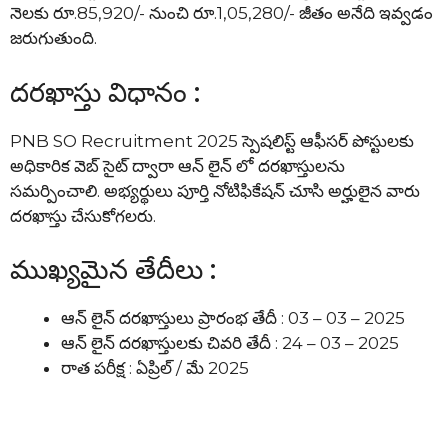
నెలకు రూ.85,920/- నుంచి రూ.1,05,280/- జీతం అనేది ఇవ్వడం
జరుగుతుంది.
దరఖాస్తు విధానం :
PNB SO Recruitment 2025 స్పెషలిస్ట్ ఆఫీసర్ పోస్టులకు
అధికారిక వెబ్ సైట్ ద్వారా ఆన్ లైన్ లో దరఖాస్తులను
సమర్పించాలి. అభ్యర్థులు పూర్తి నోటిఫికేషన్ చూసి అర్హులైన వారు
దరఖాస్తు చేసుకోగలరు.
ముఖ్యమైన తేదీలు :
ఆన్ లైన్ దరఖాస్తులు ప్రారంభ తేదీ : 03 – 03 – 2025
ఆన్ లైన్ దరఖాస్తులకు చివరి తేదీ : 24 – 03 – 2025
రాత పరీక్ష : ఏప్రిల్ / మే 2025