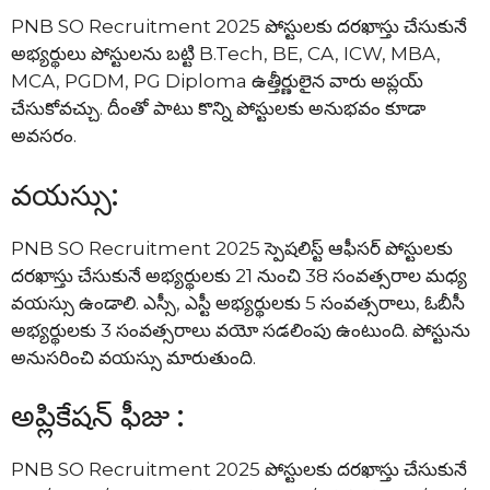
PNB SO Recruitment 2025 పోస్టులకు దరఖాస్తు చేసుకునే
అభ్యర్థులు పోస్టులను బట్టి B.Tech, BE, CA, ICW, MBA,
MCA, PGDM, PG Diploma ఉత్తీర్ణులైన వారు అప్లయ్
చేసుకోవచ్చు. దీంతో పాటు కొన్ని పోస్టులకు అనుభవం కూడా
అవసరం.
వయస్సు:
PNB SO Recruitment 2025 స్పెషలిస్ట్ ఆఫీసర్ పోస్టులకు
దరఖాస్తు చేసుకునే అభ్యర్థులకు 21 నుంచి 38 సంవత్సరాల మధ్య
వయస్సు ఉండాలి. ఎస్సీ, ఎస్టీ అభ్యర్థులకు 5 సంవత్సరాలు, ఓబీసీ
అభ్యర్థులకు 3 సంవత్సరాలు వయో సడలింపు ఉంటుంది. పోస్టును
అనుసరించి వయస్సు మారుతుంది.
అప్లికేషన్ ఫీజు :
PNB SO Recruitment 2025 పోస్టులకు దరఖాస్తు చేసుకునే