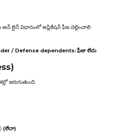
ైన్ విధానంలో అప్లికేషన్ ఫీజ చెల్లించాలి.
der / Defense dependents:
ఫీజు లేదు
ess)
్లో జరుగుతుంది.
6)
(లేదా)