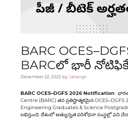
BARC OCES–DGFS 2
BARCలో భారీ నోటిఫికేష
December 22, 2025
by
Jahangir
BARC OCES–DGFS 2026 Notification
: భార
Centre (BARC) తన ప్రతిష్టాత్మకమైన OCES–DGFS 2026 ట్రై
Engineering Graduates & Science Postgraduate
లభిస్తుంది. దేశంలో అత్యున్నత పరిశోధనా సంస్థల్లో పని చేయ