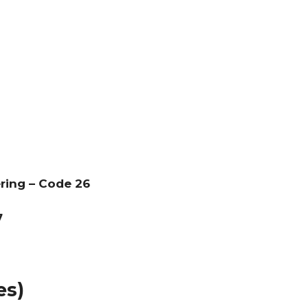
ring – Code 26
7
nes)