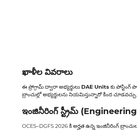
ఖాళీల వివరాలు
ఈ ప్రోగ్రామ్ ద్వారా అభ్యర్థులు
DAE Units
కు పోస్టింగ్
బ్రాంచుల్లో అభ్యర్థులను నియమిస్తున్నారో కింద చూడవచ్చు
ఇంజినీరింగ్ స్ట్రీమ్ (Engineeri
OCES–DGFS 2026 కి అర్హత ఉన్న ఇంజినీరింగ్ బ్రాంచుల