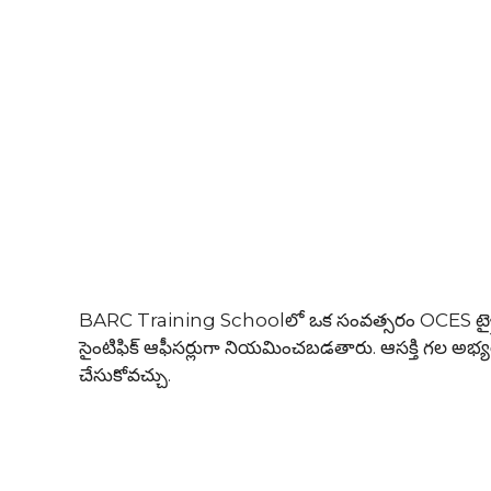
BARC Training Schoolలో ఒక సంవత్సరం OCES ట్రైని
సైంటిఫిక్ ఆఫీసర్లుగా నియమించబడతారు. ఆసక్తి గల అభ్యర
చేసుకోవచ్చు.