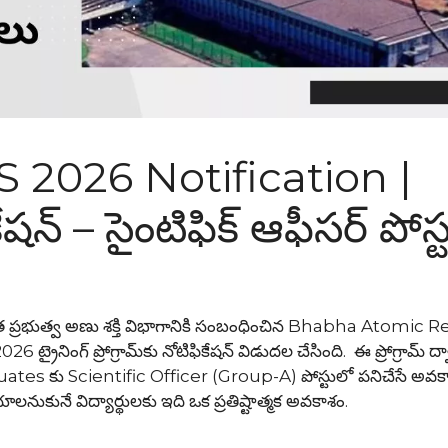
026 Notification |
న్ – సైంటిఫిక్ ఆఫీసర్ పోస్
త ప్రభుత్వ అణు శక్తి విభాగానికి సంబంధించిన Bhabha Atomic 
నింగ్ ప్రోగ్రామ్‌కు నోటిఫికేషన్ విడుదల చేసింది. ఈ ప్రోగ్రామ్ ద్
s కు Scientific Officer (Group-A) పోస్టులో పనిచేసే అవక
ాలనుకునే విద్యార్థులకు ఇది ఒక ప్రతిష్టాత్మక అవకాశం.