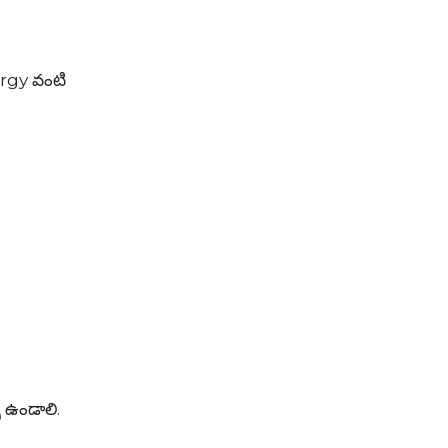
rgy వంటి
 ఉండాలి.