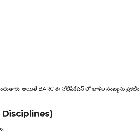
 పొందుతారు. అయితే BARC ఈ నోటిఫికేషన్ లో ఖాళీల సంఖ్యను ప్రకటి
.
ng Disciplines)
ు: