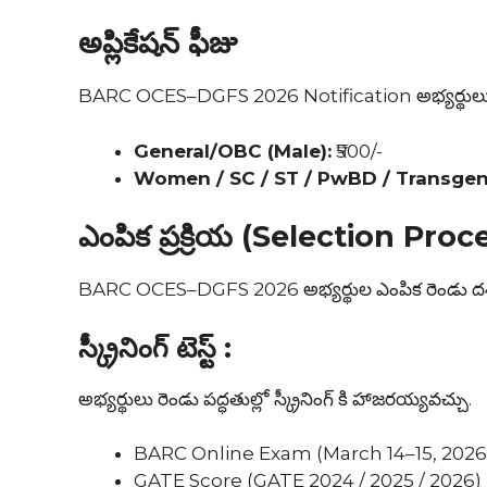
అప్లికేషన్ ఫీజు
BARC OCES–DGFS 2026 Notification అభ్యర్థులు ఆన్ ల
General/OBC (Male):
₹500/-
Women / SC / ST / PwBD / Transgen
ఎంపిక ప్రక్రియ (Selection Proc
BARC OCES–DGFS 2026 అభ్యర్థుల ఎంపిక రెండు దశల
స్క్రీనింగ్ టెస్ట్ :
అభ్యర్థులు రెండు పద్ధతుల్లో స్క్రీనింగ్ కి హాజరయ్యవచ్చు.
BARC Online Exam (March 14–15, 202
GATE Score (GATE 2024 / 2025 / 2026)