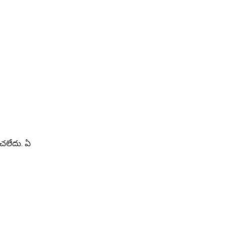
ంచలేదు. ఏ