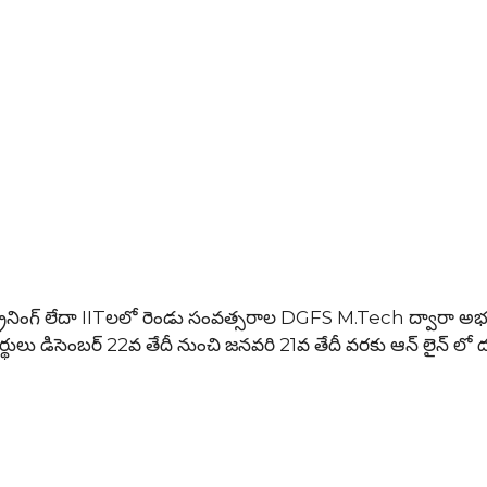
ంగ్ లేదా IITలలో రెండు సంవత్సరాల DGFS M.Tech ద్వారా అభ్య
్థులు డిసెంబర్ 22వ తేదీ నుంచి జనవరి 21వ తేదీ వరకు ఆన్ లైన్ లో 