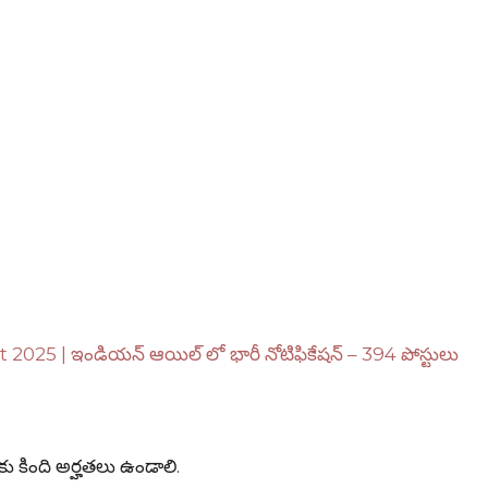
5 | ఇండియన్ ఆయిల్ లో భారీ నోటిఫికేషన్ – 394 పోస్టులు
కింది అర్హతలు ఉండాలి.