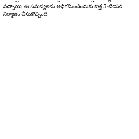
వచ్చాయి. ఈ సమస్యలను అధిగమించేందుకు కొత్త 3-టియర్‌
నిర్మాణం తీసుకొచ్చింది.