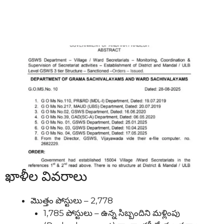
ఖాళీల వివరాలు
మొత్తం పోస్టులు – 2,778
1,785 పోస్టులు – ఉన్న సిబ్బందిని మళ్లింపు