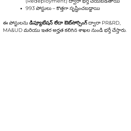
(Redeployment) ద్వారా భర్తీ చేయబడతాయి
993 పోస్టులు – కొత్తగా సృష్టించబడ్డాయి
ఈ పోస్టులను
డిప్యూటేషన్ లేదా ఔట్‌సోర్సింగ్
ద్వారా PR&RD,
MA&UD మరియు ఇతర అర్హత కలిగిన శాఖల నుండి భర్తీ చేస్తారు.