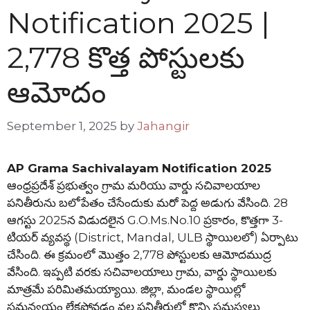
Notification 2025 |
2,778 కొత్త పోస్టులకు
ఆమోదం
September 1, 2025
by
Jahangir
AP Grama Sachivalayam Notification 2025
ఆంధ్రప్రదేశ్ ప్రభుత్వం గ్రామ మరియు వార్డు సచివాలయాల
పనితీరును బలోపేతం చేసేందుకు మరో పెద్ద అడుగు వేసింది. 28
ఆగస్టు 2025న విడుదలైన G.O.Ms.No.10 ప్రకారం, కొత్తగా 3-
టియర్‌ వ్యవస్థ (District, Mandal, ULB స్థాయిలలో) ఏర్పాటు
చేసింది. ఈ క్రమంలో మొత్తం 2,778 పోస్టులకు ఆమోదముద్ర
వేసింది. ఇప్పటి వరకు సచివాలయాలు గ్రామ, వార్డు స్థాయిలకు
మాత్రమే పరిమితమయ్యాయి. జిల్లా, మండల స్థాయిల్లో
సమన్వయం లేకపోవడం వల్ల పనితీరులో కొన్ని సమస్యలు