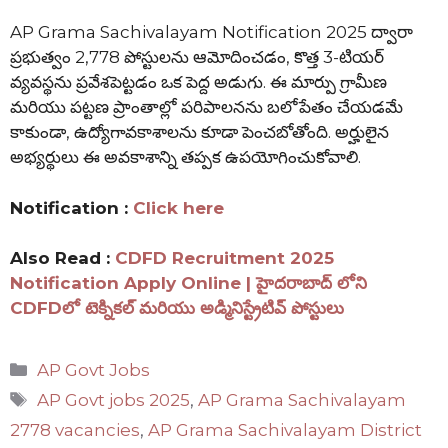
AP Grama Sachivalayam Notification 2025 ద్వారా
ప్రభుత్వం 2,778 పోస్టులను ఆమోదించడం, కొత్త 3-టియర్‌
వ్యవస్థను ప్రవేశపెట్టడం ఒక పెద్ద అడుగు. ఈ మార్పు గ్రామీణ
మరియు పట్టణ ప్రాంతాల్లో పరిపాలనను బలోపేతం చేయడమే
కాకుండా, ఉద్యోగావకాశాలను కూడా పెంచబోతోంది. అర్హులైన
అభ్యర్థులు ఈ అవకాశాన్ని తప్పక ఉపయోగించుకోవాలి.
Notification :
Click here
Also Read :
CDFD Recruitment 2025
Notification Apply Online | హైదరాబాద్ లోని
CDFDలో టెక్నికల్ మరియు అడ్మినిస్ట్రేటివ్ పోస్టులు
Categories
AP Govt Jobs
Tags
AP Govt jobs 2025
,
AP Grama Sachivalayam
2778 vacancies
,
AP Grama Sachivalayam District