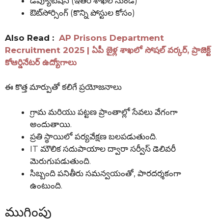
డిప్యూటేషన్ (ఇతర శాఖల నుండి)
ఔట్‌సోర్సింగ్ (కొన్ని పోస్టుల కోసం)
Also Read :
AP Prisons Department
Recruitment 2025 | ఏపీ జైళ్ల శాఖలో సోషల్ వర్కర్, ప్రాజెక్ట్
కోఆర్డినేటర్ ఉద్యోగాలు
ఈ కొత్త మార్పుతో కలిగే ప్రయోజనాలు
గ్రామ మరియు పట్టణ ప్రాంతాల్లో సేవలు వేగంగా
అందుతాయి.
ప్రతి స్థాయిలో పర్యవేక్షణ బలపడుతుంది.
IT మౌలిక సదుపాయాల ద్వారా సర్వీస్ డెలివరీ
మెరుగుపడుతుంది.
సిబ్బంది పనితీరు సమన్వయంతో, పారదర్శకంగా
ఉంటుంది.
ముగింపు