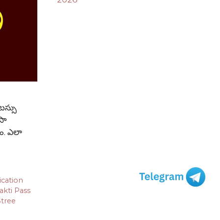
బస్సు
ైసా
ాం. ఎలా
ication
akti Pass
Stree