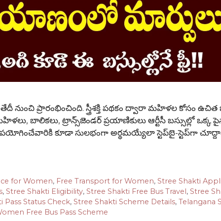
దీ నుంచి ప్రారంభించింది. స్త్రీశక్తి పథకం ద్వారా మహిళల కోసం ఉచిత 
ో మహిళలు, బాలికలు, ట్రాన్స్‌జెండర్ ప్రయాణికులు ఆర్టీసీ బస్సుల్లో ఒక్క ప
గించేవారికి కూడా సులభంగా అర్థమయ్యేలా స్టెప్‌బై-స్టెప్‌గా చూద్ద
vice for Women
,
Free Transport for Women
,
Stree Shakti Appl
s
,
Stree Shakti Eligibility
,
Stree Shakti Free Bus Travel
,
Stree Sh
ti Pass Status Check
,
Stree Shakti Scheme Details
,
Telangana 
omen Free Bus Pass Scheme