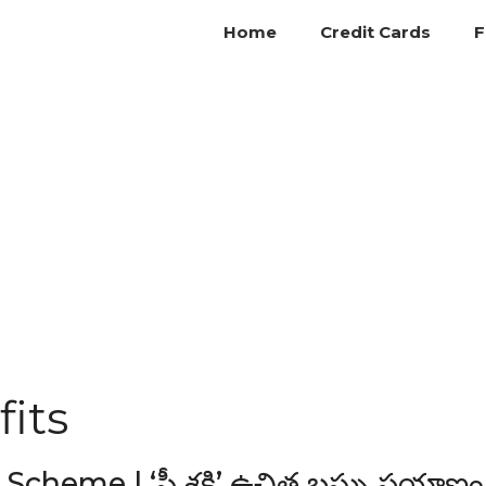
Home
Credit Cards
F
fits
eme | ‘స్త్రీ శక్తి’ ఉచిత బస్సు ప్రయాణం