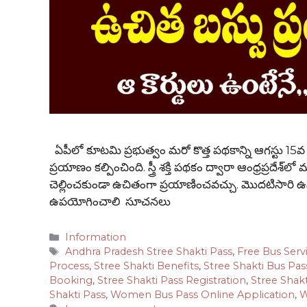
ఏపీలో కూటమి ప్రభుత్వం మరో కొత్త పథకాన్ని ఆగస్టు 15వ తే
ప్రయాణం కల్పించింది. స్త్రీ శక్తి పథకం ద్వారా ఆంధ్రప్రదేశ్‌ల
చెల్లించకుండా ఉచితంగా ప్రయాణించవచ్చు. మొదటిసారి ఉపయో
ఉపయోగించాలి సూచనలు
Categories
Information
Tags
Andhra Pradesh Stree Shakti Pass
,
Free Bus Ser
Process
,
Stree Shakti Benefits
,
Stree Shakti Bus Pas
Booking
,
Stree Shakti Pass Registration
,
Stree Shak
Shakti Pass
,
Women Bus Pass Online Application
,
W