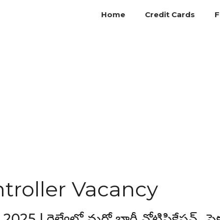
Home
Credit Cards
F
troller Vacancy
 | రైల్వేలో మరో భారీ నోటిఫికేషన్.. సెక్