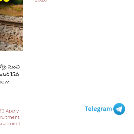
ర్డు నుంచి
టెంబర్ 15వ
view
B Apply
ruitment
cruitment