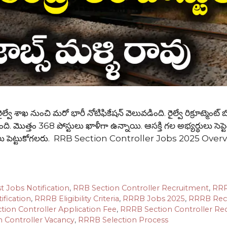
 నుంచి మరో భారీ నోటిఫికేషన్ వెలువడింది. రైల్వే రిక్రూట్మెంట్ బో
్తోంది. మొత్తం 368 పోస్టులు ఖాళీగా ఉన్నాయి. ఆసక్తి గల అభ్యర్థులు సెప్
ాస్తులు పెట్టుకోగలరు. RRB Section Controller Jobs 2025 Over
t Jobs Notification
,
RRB Section Controller Recruitment
,
RRR
fication
,
RRRB Eligibility Criteria
,
RRRB Jobs 2025
,
RRRB Rec
ion Controller Application Fee
,
RRRB Section Controller Re
 Controller Vacancy
,
RRRB Selection Process