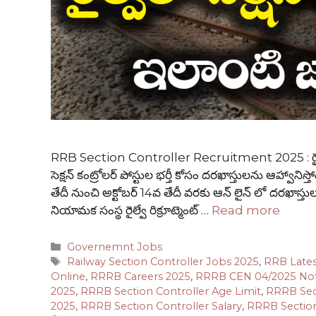
RRB Section Controller Recruitment 2025 : రైల్వే శాఖ
సెక్షన్ కంట్రోలర్ పోస్టుల భర్తీ కోసం దరఖాస్తులను ఆహ్వానిస
తేదీ నుంచి అక్టోబర్ 14వ తేదీ వరకు ఆన్ లైన్ లో దరఖ
నియామక సంస్థ రైల్వే రిక్రూట్మెంట్ …
Read more
Categories
Governemnt Jobs
Tags
Railway Section Controller Jobs 2025
,
RRB Lates
Online
,
RRRB Careers 2025
,
RRRB CEN 04/2025 Noti
2025
,
RRRB Section Controller Age Limit
,
RRRB Sect
2025
,
RRRB Section Controller Salary
,
RRRB Section