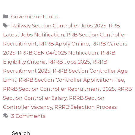
Categories
Governemnt Jobs
Tags
Railway Section Controller Jobs 2025
,
RRB
Latest Jobs Notification
,
RRB Section Controller
Recruitment
,
RRRB Apply Online
,
RRRB Careers
2025
,
RRRB CEN 04/2025 Notification
,
RRRB
Eligibility Criteria
,
RRRB Jobs 2025
,
RRRB
Recruitment 2025
,
RRRB Section Controller Age
Limit
,
RRRB Section Controller Application Fee
,
RRRB Section Controller Recruitment 2025
,
RRRB
Section Controller Salary
,
RRRB Section
Controller Vacancy
,
RRRB Selection Process
3 Comments
Search