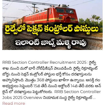
RRB Section Controller Recruitment 2025 : రైల్వే
శాఖ నుంచి మరో భారీ నోటిఫికేషన్ వెలువడింది. రైల్వే రిక్రూట్మెంట్
బోర్డు నుంచి సెక్షన్ కంట్రోలర్ పోస్టుల భర్తీ కోసం దరఖాస్తులను
ఆహ్వానిస్తోంది. మొత్తం 368 పోస్టులు ఖాళీగా ఉన్నాయి. ఆసక్తి గల
అభ్యర్థులు సెప్టెంబర్ 15వ తేదీ నుంచి అక్టోబర్ 14వ తేదీ వరకు ఆన్
లైన్ లో దరఖాస్తులు పెట్టుకోగలరు. RRB Section Controller
Jobs 2025 Overview నియామక సంస్థ రైల్వే రిక్రూట్మెంట్ …
Read more