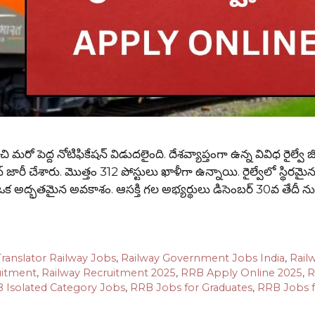
పెద్ద నోటిఫికేషన్ విడుదలైంది. దేశవ్యాప్తంగా ఉన్న వివిధ రైల్వే జ
రీ చేశారు. మొత్తం 312 పోస్టులు ఖాళీగా ఉన్నాయి. రైల్వేలో స్థిరమైన 
ి ఒక అద్భతమైన అవకాశం. ఆసక్తి గల అభ్యర్థులు డిసెంబర్ 30వ తేదీ న
Translator Railway Jobs
,
Railway Government Jobs India
,
Rail
uitment
,
Railway Recruitment 2025
,
RRB Apply Online 2025
,
R
 Isolated Category Jobs
,
RRB Jobs for Graduates
,
RRB Jobs 