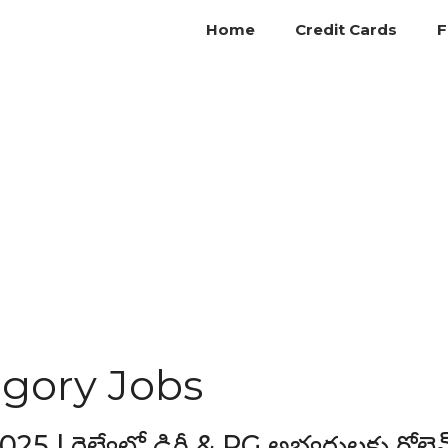
Home
Credit Cards
F
egory Jobs
ైల్వేలో డిగ్రీ & PG అభ్యర్థులకు గోల్డెన్