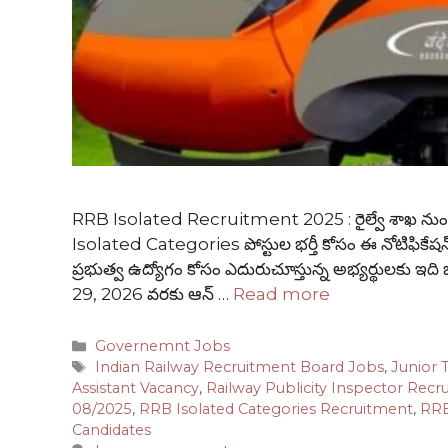
RRB Isolated Recruitment 2025 : రైల్వే శాఖ నుంచి మరో 
Isolated Categories పోస్టుల భర్తీ కోసం ఈ నోటిఫికేషన్ జా
ప్రభుత్వ ఉద్యోగం కోసం ఎదురుచూస్తున్న అభ్యర్థులకు ఇద
29, 2026 వరకు ఆన్ …
Read more
Categories
Governemnt Jobs
Tags
Indian Railway Recruitment Board Jobs
,
Junior 
Assistant Vacancy
,
Railway Publicity Inspector Recr
08/2025
,
RRB Isolated Categories Recruitment
,
RRB
Candidates