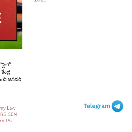
ోన్లలో
కేంద్ర
ుంచి జనవరి
way Law
RB CEN
for PG