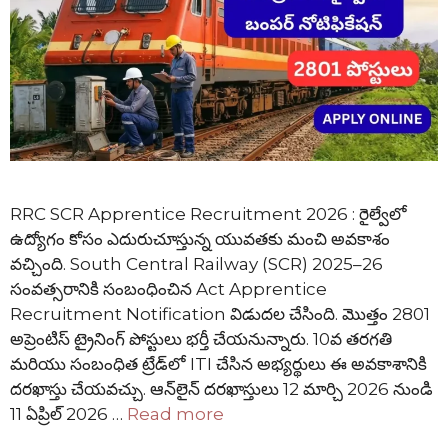
RRC SCR Apprentice Recruitment 2026 : రైల్వేలో
ఉద్యోగం కోసం ఎదురుచూస్తున్న యువతకు మంచి అవకాశం
వచ్చింది. South Central Railway (SCR) 2025–26
సంవత్సరానికి సంబంధించిన Act Apprentice
Recruitment Notification విడుదల చేసింది. మొత్తం 2801
అప్రెంటిస్ ట్రైనింగ్ పోస్టులు భర్తీ చేయనున్నారు. 10వ తరగతి
మరియు సంబంధిత ట్రేడ్‌లో ITI చేసిన అభ్యర్థులు ఈ అవకాశానికి
దరఖాస్తు చేయవచ్చు. ఆన్‌లైన్ దరఖాస్తులు 12 మార్చి 2026 నుండి
11 ఏప్రిల్ 2026 …
Read more