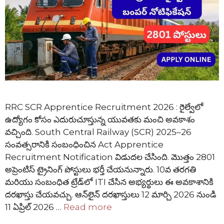
RRC SCR Apprentice Recruitment 2026 : రైల్వేలో
ఉద్యోగం కోసం ఎదురుచూస్తున్న యువతకు మంచి అవకాశం
వచ్చింది. South Central Railway (SCR) 2025–26
సంవత్సరానికి సంబంధించిన Act Apprentice
Recruitment Notification విడుదల చేసింది. మొత్తం 2801
అప్రెంటిస్ ట్రైనింగ్ పోస్టులు భర్తీ చేయనున్నారు. 10వ తరగతి
మరియు సంబంధిత ట్రేడ్‌లో ITI చేసిన అభ్యర్థులు ఈ అవకాశానికి
దరఖాస్తు చేయవచ్చు. ఆన్‌లైన్ దరఖాస్తులు 12 మార్చి 2026 నుండి
11 ఏప్రిల్ 2026 …
Read more