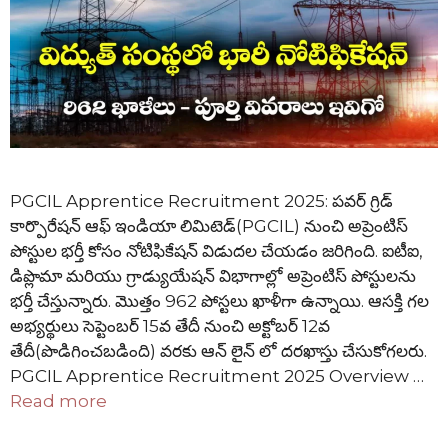
PGCIL Apprentice Recruitment 2025: పవర్ గ్రిడ్
కార్పొరేషన్ ఆఫ్ ఇండియా లిమిటెడ్(PGCIL) నుంచి అప్రెంటిస్
పోస్టుల భర్తీ కోసం నోటిఫికేషన్ విడుదల చేయడం జరిగింది. ఐటీఐ,
డిప్లొమా మరియు గ్రాడ్యుయేషన్ విభాగాల్లో అప్రెంటిస్ పోస్టులను
భర్తీ చేస్తున్నారు. మొత్తం 962 పోస్టలు ఖాళీగా ఉన్నాయి. ఆసక్తి గల
అభ్యర్థులు సెప్టెంబర్ 15వ తేదీ నుంచి అక్టోబర్ 12వ
తేదీ(పొడిగించబడింది) వరకు ఆన్ లైన్ లో దరఖాస్తు చేసుకోగలరు.
PGCIL Apprentice Recruitment 2025 Overview …
Read more