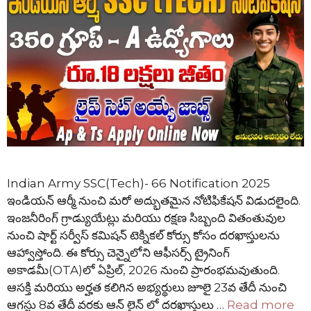
Indian Army SSC(Tech)- 66 Notification 2025
ఇండియన్ ఆర్మీ నుంచి మరో అద్భుతమైన నోటిఫికేషన్ విడుదలైంది.
ఇంజనీరింగ్ గ్రాడ్యుయేట్లు మరియు రక్షణ సిబ్బంది వితంతువుల
నుంచి షార్ట్ సర్వీస్ కమిషన్ టెక్నికల్ కోర్సు కోసం దరఖాస్తులను
ఆహ్వాస్తోంది. ఈ కోర్సు చెన్నైలోని ఆఫీసర్స్ ట్రైనింగ్
అకాడమీ(OTA)లో ఏప్రిల్, 2026 నుంచి ప్రారంభమవుతుంది.
ఆసక్తి మరియు అర్హత కలిగిన అభ్యర్థులు జూలై 23వ తేదీ నుంచి
ఆగస్టు 8వ తేదీ వరకు ఆన్ లైన్ లో దరఖాస్తులు …
Read more