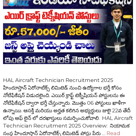
HAL Aircraft Technician Recruitment 2025
హిందూస్తాన్ ఏరోనాటిక్స్ లిమిటెడ్ నుంచి ఉద్యోగాల భర్తీ కోసం
నోటిఫికేషన్ విడుదలైంది. ఎయిర్ క్రాఫ్ట్ టెక్నీషియన్ పోస్టులను ఈ
నోటిఫికేషన్ ద్వారా భర్తీ చేస్తున్నారు. మొత్తం 06 పోస్టులు ఖాళీగా
ఉన్నాయి. ఆసక్తి మరియు అర్హత కలిగిన అభ్యర్థులు జులై 22వ తేదీ
లోపు ఆఫ్ లైన్ లో దరఖాస్తులు సమర్పించుకోవాలి. HAL Aircraft
Technician Recruitment 2025 Overview: నియామక
సంస్థ హిందూస్తాన్ ఏరోనాటిక్స్ లిమిటెడ్ పోస్టు పేరు …
Read