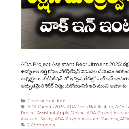
ADA Project Assistant Recruitment 2025: రక్షణ మం
ఉద్యోగాల భర్తీ కోసం నోటిఫికేషన్ విడుదల చేయడం జరిగింది. ఈ రిక
అభ్యర్థులు నోటిఫికేషన్ లో ఇచ్చిన తేదీల్లో వాక్ ఇన్ ఇంట
అద్భుతమైన కెరీర్ నిర్మించుకోవడానికి ఇది మంచి అ
Categories
Governemnt Jobs
Tags
ADA Careers 2025
,
ADA Jobs Notification
,
ADA La
Project Assistant Apply Online
,
ADA Project Assistant
Assistant Salary
,
ADA Project Assistant Vacancy
,
ADA
2 Comments