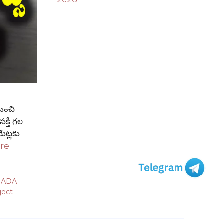
ుంచి
సక్తి గల
ేట్లకు
re
,
ADA
ject