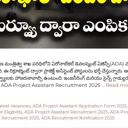
త్రిత్వ శాఖ పరిధిలోని ఏరోనాటికల్ డెవలప్మెంట్ ఏజెన్సీ(ADA) న
్రూట్మెంట్ ద్వారా ప్రాజెక్ట్ అసిస్టెంట్ పోస్టులను భర్తీ చేస్తున్నారు. ఆ
ర్వ్యూలకు హాజరుకావాల్సి ఉంటుంది. ఇంజనీరింగ్ మరియు సైన్స్ గ్రాడ్యుయ
వకాశం. ADA Project Assistant Recruitment 2025 …
Read mo
test Vacancies
,
ADA Project Assistant Application Form 2025
 Eligibility
,
ADA Project Assistant Recruitment 2025
,
ADA Pro
 Recruitment 2025
,
ADA Recruitment Notification 2025