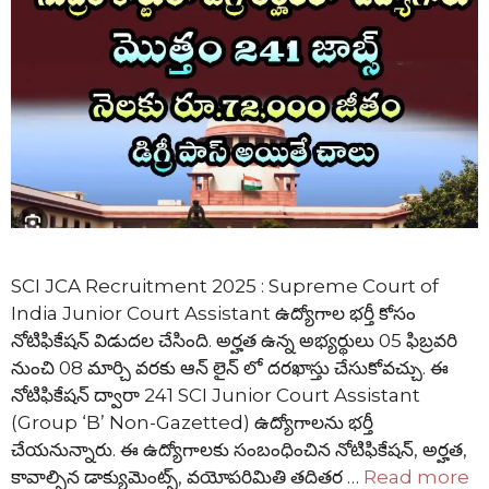
SCI JCA Recruitment 2025 : Supreme Court of
India Junior Court Assistant ఉద్యోగాల భర్తీ కోసం
నోటిఫికేషన్ విడుదల చేసింది. అర్హత ఉన్న అభ్యర్థులు 05 ఫిబ్రవరి
నుంచి 08 మార్చి వరకు ఆన్ లైన్ లో దరఖాస్తు చేసుకోవచ్చు. ఈ
నోటిఫికేషన్ ద్వారా 241 SCI Junior Court Assistant
(Group ‘B’ Non-Gazetted) ఉద్యోగాలను భర్తీ
చేయనున్నారు. ఈ ఉద్యోగాలకు సంబంధించిన నోటిఫికేషన్, అర్హత,
కావాల్సిన డాక్యుమెంట్స్, వయోపరిమితి తదితర …
Read more