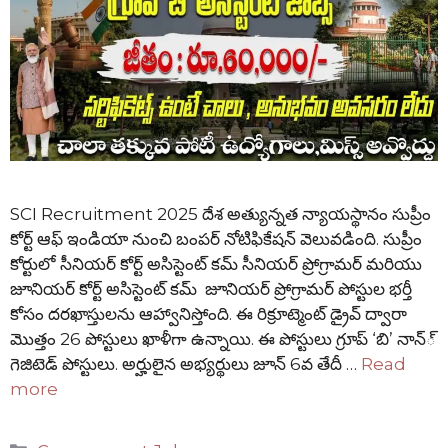
SCI Recruitment 2025 దేశ అత్యున్నత న్యాయస్థానం సుప్రీం
కోర్ట్ ఆఫ్ ఇండియా నుంచి బంపర్ నోటిఫికేషన్ వెలువడింది. సుప్రీం
కోర్టులో సీనియర్ కోర్ట్ అసిస్టెంట్ కమ్ సీనియర్ ప్రోగ్రామర్ మరియు
జూనియర్ కోర్ట్ అసిస్టెంట్ కమ్ జూనియర్ ప్రోగ్రామర్ పోస్టుల భర్తీ
కోసం దరఖాస్తులను ఆహ్వానిస్తోంది. ఈ రిక్రూట్మెంట్ డ్రైవ్ ద్వారా
మొత్తం 26 పోస్టులు ఖాళీగా ఉన్నాయి. ఈ పోస్టులు గ్రూప్ ‘బి’ నాన్్
గెజిటెడ్ పోస్టులు. అర్హులైన అభ్యర్థులు జూన్ 6వ తేదీ …
Read
more
Categories