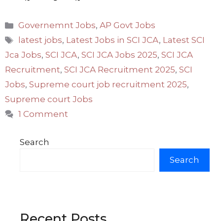
Categories
Governemnt Jobs
,
AP Govt Jobs
Tags
latest jobs
,
Latest Jobs in SCI JCA
,
Latest SCI
Jca Jobs
,
SCI JCA
,
SCI JCA Jobs 2025
,
SCI JCA
Recruitment
,
SCI JCA Recruitment 2025
,
SCI
Jobs
,
Supreme court job recruitment 2025
,
Supreme court Jobs
1 Comment
Search
Search
Recent Posts