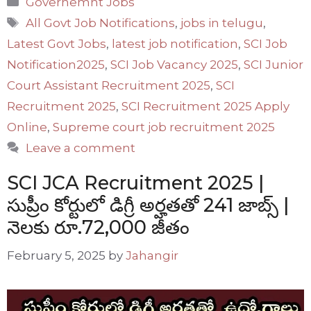
Governemnt Jobs
Tags
All Govt Job Notifications
,
jobs in telugu
,
Latest Govt Jobs
,
latest job notification
,
SCI Job
Notification2025
,
SCI Job Vacancy 2025
,
SCI Junior
Court Assistant Recruitment 2025
,
SCI
Recruitment 2025
,
SCI Recruitment 2025 Apply
Online
,
Supreme court job recruitment 2025
Leave a comment
SCI JCA Recruitment 2025 |
సుప్రీం కోర్టులో డిగ్రీ అర్హతతో 241 జాబ్స్ |
నెలకు రూ.72,000 జీతం
February 5, 2025
by
Jahangir