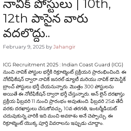
నావిక్ పోస్టులు | 10th,
12th పాసైన వారు
వదలొద్దు..
February 9, 2025
by
Jahangir
ICG Recruitment 2025 : Indian Coast Guard (ICG)
నుంచి నావిక్ పోస్టుల భర్తీకి రిక్రూట్మెంట్ ప్రక్రియన ప్రారంభించింది. ఈ
నోటిఫికేషన్ ద్వారా నావిక్ జనరల్ డ్యూటీ మరియు నావిక్ డొమెస్టిక్
బ్రాంచ్ పోస్టులు భర్తీ చేయనున్నారు. మొత్తం 300 పోస్టులను
అయితే ఈ నోటిఫికేషన్ ద్వారా భర్తీ చేస్తున్నారు. ఆన్ లైన్ దరఖాస్తు
ప్రక్రియ ఫిబ్రవరి 11 నుంచి ప్రారంభం అవుతుంది. ఫిబ్రవరి 25వ తేదీ
వరకు దరఖాస్తులు చేసుకోవచ్చు. 10వ తరగతి, ఇంటర్మీడియట్
చదువుకున్న వారికి ఇది మంచి అవకాశం అనే చెప్పొచ్చు. ఈ
రిక్రూట్మెంట్ యొక్క పూర్తి వివరాలను ఇప్పుడు చూద్దాం.