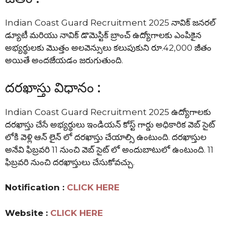
Indian Coast Guard Recruitment 2025 నావిక్ జనరల్
డ్యూటీ మరియు నావిక్ డొమెస్టిక్ బ్రాంచ్ ఉద్యోగాలకు ఎంపికైన
అభ్యర్థులకు మొత్తం అలవెన్సులు కలుపుకుని రూ.42,000 జీతం
అయితే అందజేయడం జరుగుతుంది.
దరఖాస్తు విధానం :
Indian Coast Guard Recruitment 2025 ఉద్యోగాలకు
దరఖాస్తు చేసే అభ్యర్థులు ఇండియన్ కోస్ట్ గార్డు అధికారిక వెబ్ సైట్
లోకి వెళ్లి ఆన్ లైన్ లో దరఖాస్తు చేయాల్సి ఉంటుంది. దరఖాస్తుల
అనేవి ఫిబ్రవరి 11 నుంచి వెబ్ సైట్ లో అందుబాటులో ఉంటుంది. 11
ఫిబ్రవరి నుంచి దరఖాస్తులు చేసుకోవచ్చు.
Notification :
CLICK HERE
Website :
CLICK HERE