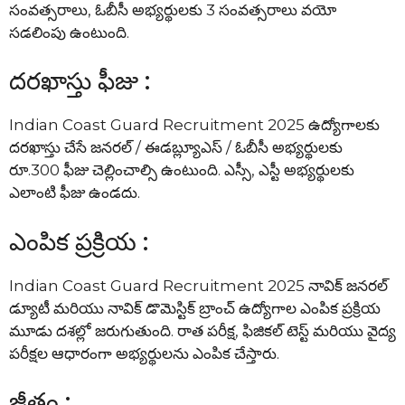
సంవత్సరాలు, ఓబీసీ అభ్యర్థులకు 3 సంవత్సరాలు వయో
సడలింపు ఉంటుంది.
దరఖాస్తు ఫీజు :
Indian Coast Guard Recruitment 2025 ఉద్యోగాలకు
దరఖాస్తు చేసే జనరల్ / ఈడబ్ల్యూఎస్ / ఓబీసీ అభ్యర్థులకు
రూ.300 ఫీజు చెల్లించాల్సి ఉంటుంది. ఎస్సీ, ఎస్టీ అభ్యర్థులకు
ఎలాంటి ఫీజు ఉండదు.
ఎంపిక ప్రక్రియ :
Indian Coast Guard Recruitment 2025 నావిక్ జనరల్
డ్యూటీ మరియు నావిక్ డొమెస్టిక్ బ్రాంచ్ ఉద్యోగాల ఎంపిక ప్రక్రియ
మూడు దశల్లో జరుగుతుంది. రాత పరీక్ష, ఫిజికల్ టెస్ట్ మరియు వైద్య
పరీక్షల ఆధారంగా అభ్యర్థులను ఎంపిక చేస్తారు.
జీతం :