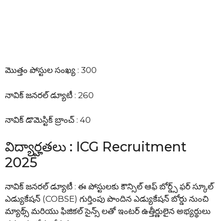
మొత్తం పోస్టుల సంఖ్య : 300
నావిక్ జనరల్ డ్యూటీ : 260
నావిక్ డొమెస్టిక్ బ్రాంచ్ : 40
విద్యార్హతలు : ICG Recruitment
2025
నావిక్ జనరల్ డ్యూటీ : ఈ పోస్టులకు కౌన్సిల్ ఆఫ్ బోర్డ్స్ ఫర్ స్కూల్
ఎడ్యుకేషన్ (COBSE) గుర్తింపు పొందిన ఎడ్యుకేషన్ బోర్డు నుంచి
మ్యాథ్స్ మరియు ఫిజికల్ సైన్స్ లతో ఇంటర్ ఉత్తీర్ణులైన అభ్యర్థులు