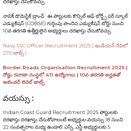
దరఖాస్తు చేసుకోవచ్చు.
నావిక్ డొమెస్టిక్ బ్రాంచ్ : ఈ పోస్టులకు కౌన్సిల్ ఆఫ్ బోర్డ్స్ ఫర్ స్కూల్
ఎడ్యుకేషన్ (COBSE) గుర్తింపు పొందిన ఎడ్యుకేషన్ బోర్డు నుంచి
10వ తరగతి ఉత్తీర్ణులైన అభ్యర్థులు దరఖాస్తు చేసుకోవచ్చు.
Navy SSC Officer Recruitment 2025 | ఇండియన్ నేవిలో
270 జాబ్స్ |
Border Roads Organisation Recruitment 2025 |
రోడ్డు రవాణా సంస్థలో 411 ఉద్యోగాలు | 10వ తరగతి అర్హతతో
అటెండర్ లెవెల్ జాబ్స్
వయస్సు :
Indian Coast Guard Recruitment 2025 పోస్టులకు
దరఖాస్తు దరఖాస్తు చేసుకోవాలంటే అభ్యర్థుల వయస్సు 18 నుంచి
22 సంవత్సరాల మధ్య ఉండాలి. ఎస్సీ, ఎస్టీ అభ్యర్థులకు 5