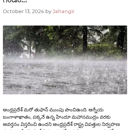
October 13, 2024
by
Jahangir
ఆంధ్రప్రదేశ్ మరో తుఫాన్ ముంపు పొంచిఉంది. ఆగ్నేయ
బంగాళాఖాతం, పక్కనే ఉన్న హిందూ మహాసముద్రం వరకు
ఆవర్తనం విస్తరించి ఉందని ఆంధ్రప్రదేశ్ రాష్ట్ర విపత్తుల నిర్వహణ