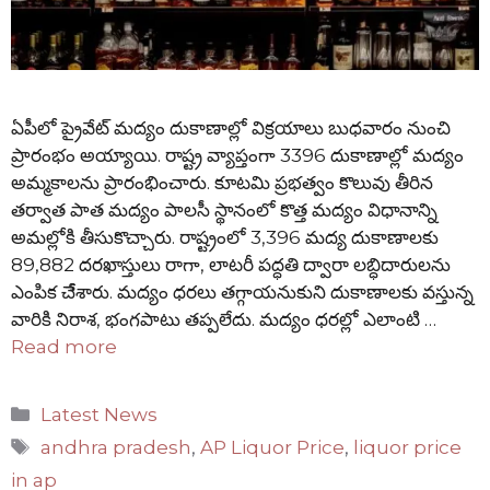
ఏపీలో ప్రైవేట్ మద్యం దుకాణాల్లో విక్రయాలు బుధవారం నుంచి
ప్రారంభం అయ్యాయి. రాష్ట్ర వ్యాప్తంగా 3396 దుకాణాల్లో మద్యం
అమ్మకాలను ప్రారంభించారు. కూటమి ప్రభత్వం కొలువు తీరిన
తర్వాత పాత మద్యం పాలసీ స్థానంలో కొత్త మద్యం విధానాన్ని
అమల్లోకి తీసుకొచ్చారు. రాష్ట్రంలో 3,396 మద్య దుకాణాలకు
89,882 దరఖాస్తులు రాగా, లాటరీ పద్ధతి ద్వారా లబ్ధిదారులను
ఎంపిక చేేశారు. మద్యం ధరలు తగ్గాయనుకుని దుకాణాలకు వస్తున్న
వారికి నిరాశ, భంగపాటు తప్పలేదు. మద్యం ధరల్లో ఎలాంటి …
Read more
Categories
Latest News
Tags
andhra pradesh
,
AP Liquor Price
,
liquor price
in ap