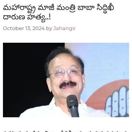
మహారాష్ట్ర మాజీ మంత్రి బాబా సిద్ధిఖీ
దారుణ హత్య..!
October 13, 2024
by
Jahangir