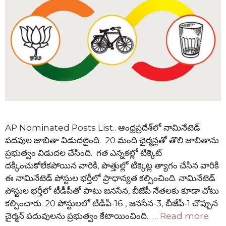
AP Nominated Posts List.. ఆంధ్రప్రదేశ్‌లో నామినేటెడ్
పదవుల జాబితా విడుదలైంది. 20 మంది ఛైర్మన్లతో తొలి జాబితాను
ప్రభుత్వం విడుదల చేసింది. గత ఎన్నకల్లో టిక్కెట్
దక్కించుకోలేకపోయిన వారికి, పొత్తుల్లో టిక్కెట్ల త్యాగం చేసిన వారికి
ఈ నామినేటెడ్ పోస్టుల భర్తీలో ప్రాధాన్యత కల్పించింది. నామినేటెడ్
పోస్టుల భర్తీలో టీడీపీతో పాటు జనసేన, బీజేపీ నేతలకు కూడా చోటు
కల్పించారు. 20 పోస్టులలో టీడీపీ-16 , జనసేన-3, బీజేపీ-1 చొప్పున
చైర్మన్ పదువులను ప్రభుత్వం కేటాయించింది. …
Read more