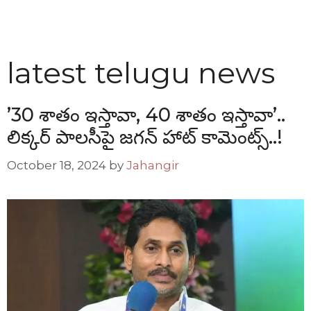
latest telugu news
’30 శాతం ఇస్తావా, 40 శాతం ఇస్తావా’..
లిక్కర్ పాలసీపై జగన్ హాట్ కామెంట్స్..!
October 18, 2024
by
Jahangir