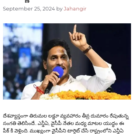
September 25, 2024
by
Jahangir
దేశవ్యాప్తంగా తిరుమల లడ్డూ వ్యవహారం తీవ్ర దుమారం రేపుతున్న
సంగతి తెలిసిందే.. ఎన్డీఏ, వైసీపీ నేతల మధ్య మాటల యుద్ధం ఈ
పీక్ కి వెళ్లింది. ముఖ్యంగా వైసీపీని టార్గెట్ చేసి రాష్ట్రంలోని ఎన్డీఏ