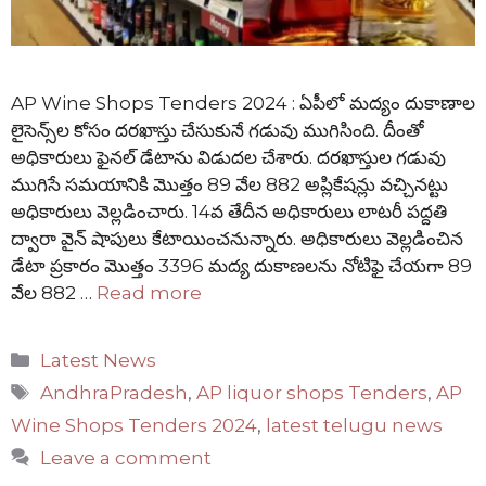
AP Wine Shops Tenders 2024 : ఏపీలో మద్యం దుకాణాల
లైసెన్స్‌ల కోసం దరఖాస్తు చేసుకునే గడువు ముగిసింది. దీంతో
అధికారులు ఫైనల్ డేటాను విడుదల చేశారు. దరఖాస్తుల గడువు
ముగిసే సమయానికి మొత్తం 89 వేల 882 అప్లికేషన్లు వచ్చినట్టు
అధికారులు వెల్లడించారు. 14వ తేదీన అధికారులు లాటరీ పద్దతి
ద్వారా వైన్ షాపులు కేటాయించనున్నారు. అధికారులు వెల్లడించిన
డేటా ప్రకారం మొత్తం 3396 మద్య దుకాణలను నోటిఫై చేయగా 89
వేల 882 …
Read more
Categories
Latest News
Tags
AndhraPradesh
,
AP liquor shops Tenders
,
AP
Wine Shops Tenders 2024
,
latest telugu news
Leave a comment