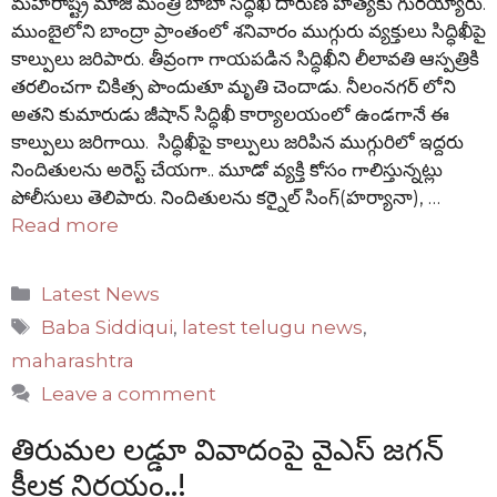
మహారాష్ట్ర మాజీ మంత్రి బాబా సిద్ధిఖీ దారుణ హత్యకు గురయ్యారు.
ముంబైలోని బాంద్రా ప్రాంతంలో శనివారం ముగ్గురు వ్యక్తులు సిద్ధిఖీపై
కాల్పులు జరిపారు. తీవ్రంగా గాయపడిన సిద్ధిఖీని లీలావతి ఆస్పత్రికి
తరలించగా చికిత్స పొందుతూ మృతి చెందాడు. నీలంనగర్ లోని
అతని కుమారుడు జీషాన్ సిద్ధిఖీ కార్యాలయంలో ఉండగానే ఈ
కాల్పులు జరిగాయి. సిద్ధిఖీపై కాల్పులు జరిపిన ముగ్గురిలో ఇద్దరు
నిందితులను అరెస్ట్ చేయగా.. మూడో వ్యక్తి కోసం గాలిస్తున్నట్లు
పోలీసులు తెలిపారు. నిందితులను కర్నైల్ సింగ్(హర్యానా), …
Read more
Categories
Latest News
Tags
Baba Siddiqui
,
latest telugu news
,
maharashtra
Leave a comment
తిరుమల లడ్డూ వివాదంపై వైఎస్ జగన్
కీలక నిర్ణయం..!