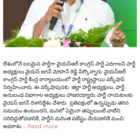
దేశంలోనే బలమైన పార్టీగా వైయ‌స్ఆర్ కాంగ్రెస్ పార్టీ ఎదగాలని పార్టీ
అధ్య‌క్షులు వైయ‌స్ జ‌గ‌న్ మోహ‌న్ రెడ్డి పేర్కొన్నారు. వైయ‌స్ఆర్
కాంగ్రెస్‌ పార్టీ కేంద్ర కార్యాలయంలో పార్టీ రాష్ట్రస్ధాయి వర్క్‌షాప్
నిర్వ‌హించారు. ఈ వర్క్‌షాపునకు జిల్లా పార్టీ అధ్యక్షులు, పార్టీ
అనుబంధ విభాగాల అధ్యక్షులు హాజ‌ర‌య్యారు. పార్టీ నాయ‌కుల‌కు
వైయ‌స్ జ‌గ‌న్ దిశానిర్దేశం చేశారు. ప్రతిపక్షంలో ఉన్నప్పుడు తగిన
సమయం ఉంటుందని, మనలో ఏమైనా తప్పులుంటే వాటిని
సరిదిద్దుకోవడానికి, పార్టీని మరింత పటిష్టం చేయడానికి మంచి
అవకాశం …
Read more