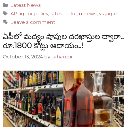
Categories
Latest News
Tags
AP liquor policy
,
latest telugu news
,
ys jagan
Leave a comment
ఏపీలో మద్యం షాపుల దరఖాస్తుల ద్వారా..
రూ.1800 కోట్లు ఆదాయం..!
October 13, 2024
by
Jahangir