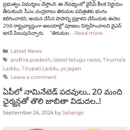
ప్రభుత్వం విమర్శలు చేస్తోంది. ఈ నేపథ్యంలో వైసీపీ కీలక నిర్ణయం
తీసుకుంది. సీఎం చంద్రబాబు తిరుమల పవిత్రతకు భంగం
కలిగించారని, ఆయన చేసిన పాపాన్ని ప్రక్షాళన చేసేందుకు ఈనెల
29న రాష్ట్రవ్యాప్తంగా ఆలయాల్లో పూజలు నిర్వహించాలని వైఎస్
జగన్ పిలుపునిచ్చారు. “తిరుమల …
Read more
Categories
Latest News
Tags
andhra pradesh
,
latest telugu news
,
Tirumala
Laddu
,
Tirupati Laddu
,
ys jagan
Leave a comment
ఏపీలో నామినేటెడ్ పదవులు.. 20 మంది
ఛైర్మన్లతో తొలి జాబితా విడుదల..!
September 24, 2024
by
Jahangir