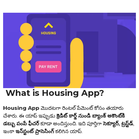
What is Housing App?
Housing App
మొదటగా రెంటల్ పేమెంట్ కోసం తయారు
చేశారు. ఈ యాప్ ఇప్పుడు
క్రెడిట్ కార్డ్ నుండి బ్యాంక్ అకౌంట్‌కి
డబ్బు పంపే ఫీచర్
కూడా అందిస్తుంది. ఇది పూర్తిగా
సెక్యూర్, ట్రస్ట్‌డ్
,
ఇంకా
ఇన్‌స్టంట్ ప్రాసెసింగ్
కలిగిన యాప్‌.