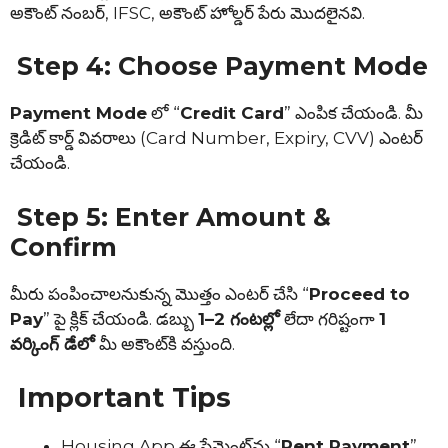
అకౌంట్ నంబర్, IFSC, అకౌంట్ హోల్డర్ పేరు మొదలైనవి.
Step 4: Choose Payment Mode
Payment Mode
లో “
Credit Card
” ఎంపిక చేయండి. మీ
క్రెడిట్ కార్డ్ వివరాలు (Card Number, Expiry, CVV) ఎంటర్
చేయండి.
Step 5: Enter Amount &
Confirm
మీరు పంపించాలనుకున్న మొత్తం ఎంటర్ చేసి “
Proceed to
Pay
” పై క్లిక్ చేయండి. డబ్బు
1–2 గంటల్లో
లేదా గరిష్టంగా
1
వర్కింగ్ డేలో
మీ అకౌంట్‌కి వస్తుంది.
Important Tips
Housing App ఈ పేమెంట్‌ను “
Rent Payment
”