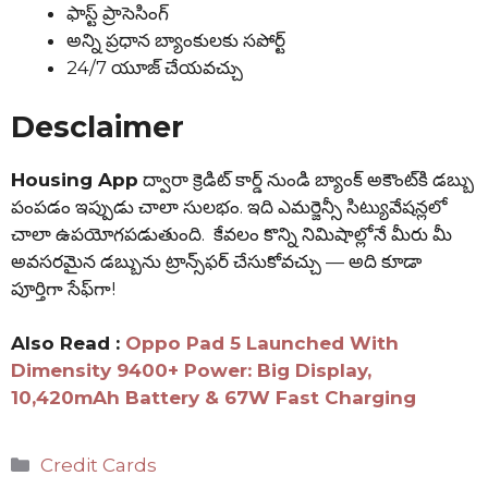
ఫాస్ట్ ప్రాసెసింగ్
అన్ని ప్రధాన బ్యాంకులకు సపోర్ట్
24/7 యూజ్ చేయవచ్చు
Desclaimer
Housing App
ద్వారా క్రెడిట్ కార్డ్ నుండి బ్యాంక్ అకౌంట్‌కి డబ్బు
పంపడం ఇప్పుడు చాలా సులభం. ఇది ఎమర్జెన్సీ సిట్యువేషన్లలో
చాలా ఉపయోగపడుతుంది. కేవలం కొన్ని నిమిషాల్లోనే మీరు మీ
అవసరమైన డబ్బును ట్రాన్స్‌ఫర్ చేసుకోవచ్చు — అది కూడా
పూర్తిగా సేఫ్‌గా!
Also Read :
Oppo Pad 5 Launched With
Dimensity 9400+ Power: Big Display,
10,420mAh Battery & 67W Fast Charging
Categories
Credit Cards