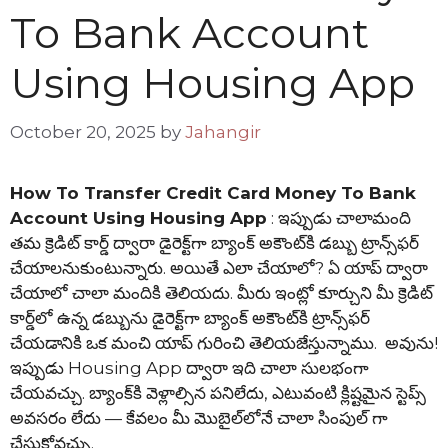
To Bank Account
Using Housing App
October 20, 2025
by
Jahangir
How To Transfer Credit Card Money To Bank
Account Using Housing App
: ఇప్పుడు చాలామంది
తమ క్రెడిట్ కార్డ్ ద్వారా డైరెక్ట్‌గా బ్యాంక్ అకౌంట్‌కి డబ్బు ట్రాన్స్‌ఫర్
చేయాలనుకుంటున్నారు. అయితే ఎలా చేయాలో? ఏ యాప్ ద్వారా
చేయాలో చాలా మందికి తెలియదు. మీరు ఇంట్లో కూర్చుని మీ క్రెడిట్
కార్డ్‌లో ఉన్న డబ్బును డైరెక్ట్‌గా బ్యాంక్ అకౌంట్‌కి ట్రాన్స్‌ఫర్
చేయడానికి ఒక మంచి యాప్ గురించి తెలియజేస్తున్నాము. అవును!
ఇప్పుడు Housing App ద్వారా ఇది చాలా సులభంగా
చేయవచ్చు. బ్యాంక్‌కి వెళ్లాల్సిన పనిలేదు, ఎటువంటి క్లిష్టమైన స్టెప్స్‌
అవసరం లేదు — కేవలం మీ మొబైల్‌లోనే చాలా సింపుల్ గా
చేసుకోవచ్చు.