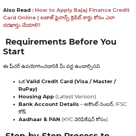
Also Read :
How to Apply Bajaj Finance Credit
Card Online | బజాజ్ ఫైనాన్స్ క్రెడిట్ కార్డు కోసం ఎలా
దరఖాస్తు చేయాలి?
Requirements Before You
Start
ఈ ఫీచర్ ఉపయోగించడానికి మీ వద్ద ఉండాల్సినవి.
ఒక
Valid Credit Card (Visa / Master /
RuPay)
Housing App
(Latest Version)
Bank Account Details
– అకౌంట్ నంబర్, IFSC
కోడ్
Aadhaar & PAN
(KYC వెరిఫికేషన్ కోసం)
Step-by-Step Process to