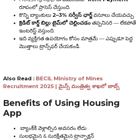
రూపంలో ప్రాసెస్ చేస్తుంది.
కొన్ని బ్యాంకులు
2–3% సర్వీస్ ఛార్జ్
వసూలు చేయవచ్చు.
క్రెడిట్ కార్డ్ బిల్లు టైమ్‌లో చెల్లించడం
తప్పనిసరి — లేకపోతే
ఇంటరెస్ట్ వస్తుంది.
ఇది వ్యక్తిగత ఉపయోగం కోసం మాత్రమే — ఎప్పుడూ పెద్ద
మొత్తాలు ట్రాన్స్‌ఫర్ చేయకండి.
Also Read :
BECIL Ministry of Mines
Recruitment 2025 | మైన్స్ మంత్రిత్వ శాఖలో జాబ్స్
Benefits of Using Housing
App
బ్యాంక్‌కి వెళ్లాల్సిన అవసరం లేదు
సులభమైన & సురక్షితమైన ట్రాన్సాక్షన్