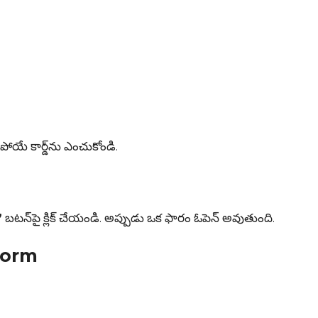
రిపోయే కార్డ్‌ను ఎంచుకోండి.
”
బటన్‌పై క్లిక్ చేయండి. అప్పుడు ఒక ఫారం ఓపెన్ అవుతుంది.
 Form