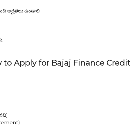
ంది అర్హతలు ఉండాలి.
ు.
o Apply for Bajaj Finance Credi
ైనవి)
tatement)