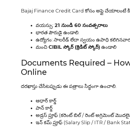
Bajaj Finance Credit Card కోసం అప్లై చేయాలంటే కి
వయస్సు:
21 నుండి 60 సంవత్సరాలు
భారత పౌరుడై ఉండాలి.
ఉద్యోగం: సాలరీడ్ లేదా స్వయం ఉపాధి కలిగినవార
మంచి
CIBIL స్కోర్ (క్రెడిట్ స్కోర్)
ఉండాలి
Documents Required – How t
Online
దరఖాస్తు చేసేటప్పుడు ఈ పత్రాలు సిద్ధంగా ఉంచాలి.
ఆధార్ కార్డ్
పాన్ కార్డ్
అడ్రస్ ప్రూఫ్ (కరెంట్ బిల్ / రెంట్ అగ్రిమెంట్ మొదల
ఇన్ కమ్ ప్రూఫ్ (Salary Slip / ITR / Bank S