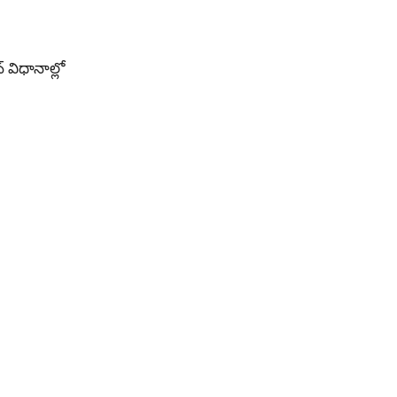
విధానాల్లో