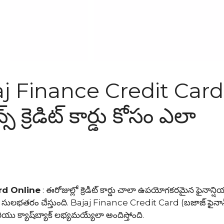
j Finance Credit Card
 క్రెడిట్ కార్డు కోసం ఎలా
rd Online
: ఈరోజుల్లో క్రెడిట్ కార్డు చాలా ఉపయోగకరమైన ఫైనాన్షి
్ కార్డు సులభతరం చేస్తుంది. Bajaj Finance Credit Card (బజాజ్ ఫైనాన్స్
 మరియు క్యాష్‌బ్యాక్ లభ్యమయ్యేలా అందిస్తోంది.