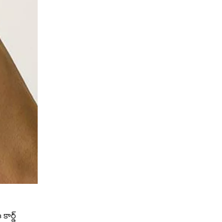
ార్డ్