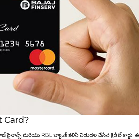
t Card?
న్స్ మరియు RBL బ్యాంక్ కలిసి విడుదల చేసిన క్రెడిట్ కార్డు. ఈ క