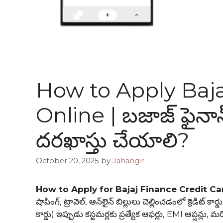
How to Apply Baja
Online | బజాజ్ ఫైనాన్స్
దరఖాస్తు చేయాలి?
October 20, 2025
by
Jahangir
How to Apply for Bajaj Finance Credit Ca
షాపింగ్, ట్రావెల్, ఆన్‌లైన్ బిల్లులు చెల్లించడంలో క్రెడిట
కార్డు) ఇప్పుడు కస్టమర్లకు ప్రత్యేక ఆఫర్లు, EMI ఆప్షన్లు,