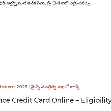
, ఫుడ్ ఆర్డర్స్ వంటి అనేక పేమెంట్స్ EMI లలో చెల్లించవచ్చు.
nt 2025 | మైన్స్ మంత్రిత్వ శాఖలో జాబ్స్
ce Credit Card Online – Eligibilit