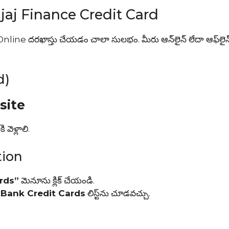
ajaj Finance Credit Card
e దరఖాస్తు చేయడం చాలా సులభం. మీరు ఆన్‌లైన్ లేదా ఆఫ్‌లైన్ 
d)
site
వెళ్లాలి.
tion
rds”
మెనూను క్లిక్ చేయండి.
 Bank Credit Cards
లిస్ట్‌ను చూడవచ్చు.