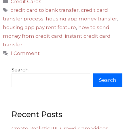
Categories
Credit Cards
Tags
credit card to bank transfer
,
credit card
transfer process
,
housing app money transfer
,
housing app pay rent feature
,
how to send
money from credit card
,
instant credit card
transfer
1 Comment
Search
Search
Recent Posts
Create Realistic IPL Crowd-Cam Videos