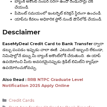
బ్యాంక్ అకౌంట్ నంబర్ సరిగా ఉందో రెండుసార్లు చెక్
చేయండి.
పేమెంట్ సమయంలో ఇంటర్నెట్ కనెక్షన్ స్థిరంగా ఉంచండి.
యాప్‌ను కేవలం అధికారిక స్టోర్ నుండే డౌన్‌లోడ్ చేయండి.
Desclaimer
EaseMyDeal Credit Card to Bank Transfer
ద్వారా
డబ్బు పంపడం ఇప్పుడు చాలా ఈజీ. ఎటువంటి ఇబ్బంది లేకుండా,
నిమిషాల్లోనే డబ్బు మీ బ్యాంక్ అకౌంట్‌లోకి చేరుతుంది. ఈ యాప్
ఉపయోగించి మీరు అవసరమైనప్పుడు క్రెడిట్ లిమిట్‌ని క్యాష్‌లా
ఉపయోగించుకోవచ్చు.
Also Read :
RRB NTPC Graduate Level
Notification 2025 Apply Online
Categories
Credit Cards
Tags