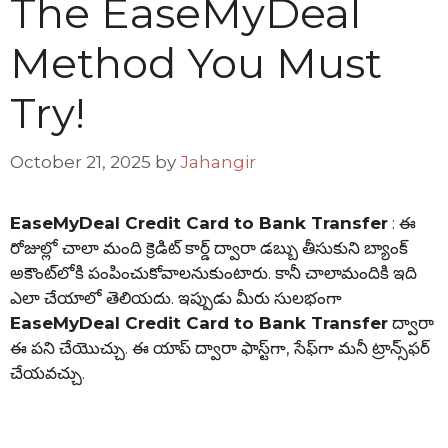
The EaseMyDeal
Method You Must
Try!
October 21, 2025
by
Jahangir
EaseMyDeal Credit Card to Bank Transfer
: ఈ
రోజుల్లో చాలా మంది క్రెడిట్ కార్డ్ ద్వారా డబ్బు తీసుకుని బ్యాంక్
అకౌంట్‌లోకి పంపించుకోవాలనుకుంటారు. కానీ చాలామందికి ఇది
ఎలా చేయాలో తెలియదు. ఇప్పుడు మీరు సులభంగా
EaseMyDeal Credit Card to Bank Transfer
ద్వారా
ఈ పని చేయొచ్చు. ఈ యాప్‌ ద్వారా ఫాస్ట్‌గా, సేఫ్‌గా మనీ ట్రాన్స్‌ఫర్
చేయవచ్చు.