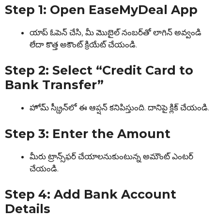
Step 1: Open EaseMyDeal App
యాప్ ఓపెన్ చేసి, మీ మొబైల్ నంబర్‌తో లాగిన్ అవ్వండి
లేదా కొత్త అకౌంట్ క్రియేట్ చేయండి.
Step 2: Select “Credit Card to
Bank Transfer”
హోమ్ స్క్రీన్‌లో ఈ ఆప్షన్ కనిపిస్తుంది. దానిపై క్లిక్ చేయండి.
Step 3: Enter the Amount
మీరు ట్రాన్స్‌ఫర్ చేయాలనుకుంటున్న అమౌంట్ ఎంటర్
చేయండి.
Step 4: Add Bank Account
Details