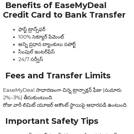
Benefits of EaseMyDeal
Credit Card to Bank Transfer
ఫాస్ట్ ట్రాన్స్‌ఫర్
100% సెక్యూర్ పేమెంట్
అన్ని ప్రధాన బ్యాంకులు సపోర్ట్
సింపుల్ ఇంటర్‌ఫేస్
24/7 సర్వీస్
Fees and Transfer Limits
EaseMyDeal సాధారణంగా చిన్న ట్రాన్సాక్షన్ ఫీజు (సుమారు
2%–3%) తీసుకుంటుంది.
రోజు వారీ లిమిట్ యూజర్ అకౌంట్ స్థాయిపై ఆధారపడి ఉంటుంది.
Important Safety Tips