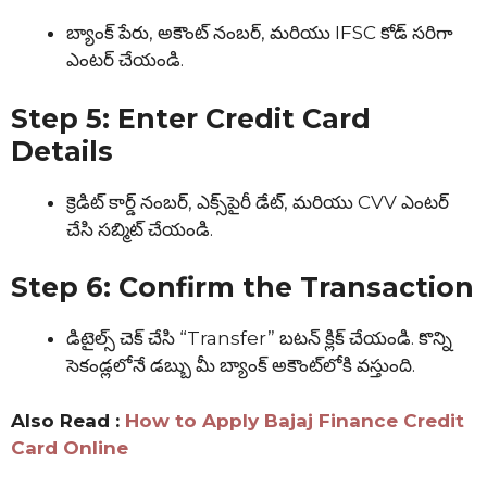
బ్యాంక్ పేరు, అకౌంట్ నంబర్, మరియు IFSC కోడ్ సరిగా
ఎంటర్ చేయండి.
Step 5: Enter Credit Card
Details
క్రెడిట్ కార్డ్ నంబర్, ఎక్స్‌పైరీ డేట్, మరియు CVV ఎంటర్
చేసి సబ్మిట్ చేయండి.
Step 6: Confirm the Transaction
డిటైల్స్ చెక్ చేసి “Transfer” బటన్ క్లిక్ చేయండి. కొన్ని
సెకండ్లలోనే డబ్బు మీ బ్యాంక్ అకౌంట్‌లోకి వస్తుంది.
Also Read :
How to Apply Bajaj Finance Credit
Card Online