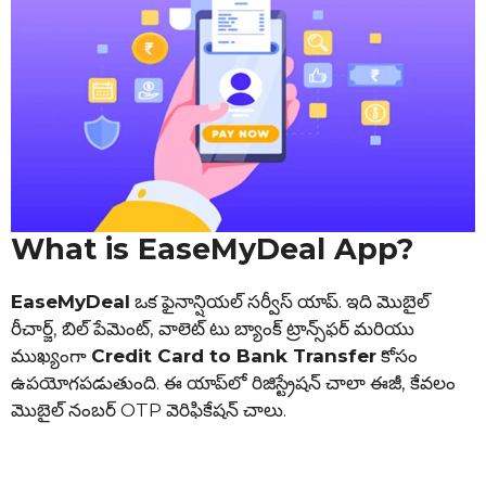
What is EaseMyDeal App?
EaseMyDeal
ఒక ఫైనాన్షియల్ సర్వీస్ యాప్. ఇది మొబైల్
రీచార్జ్, బిల్ పేమెంట్, వాలెట్ టు బ్యాంక్ ట్రాన్స్‌ఫర్ మరియు
ముఖ్యంగా
Credit Card to Bank Transfer
కోసం
ఉపయోగపడుతుంది. ఈ యాప్‌లో రిజిస్ట్రేషన్ చాలా ఈజీ, కేవలం
మొబైల్ నంబర్ OTP వెరిఫికేషన్ చాలు.