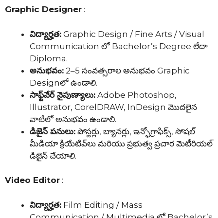
Graphic Designer
:
విద్యార్హత:
Graphic Design / Fine Arts / Visual
Communication లో Bachelor’s Degree లేదా
Diploma.
అనుభవం:
2–5 సంవత్సరాల అనుభవం Graphic
Designలో ఉండాలి.
సాఫ్ట్‌వేర్ నైపుణ్యాలు:
Adobe Photoshop,
Illustrator, CorelDRAW, InDesign మొదలైన
వాటిలో అనుభవం ఉండాలి.
డిజైన్ పనులు:
పోస్టర్లు, బ్యానర్లు, ఇన్ఫోగ్రాఫిక్స్, సోషల్
మీడియా క్రియేటివ్‌లు మరియు ప్రభుత్వ ప్రచార మెటీరియల్
డిజైన్ చేయాలి.
Video Editor
:
విద్యార్హత:
Film Editing / Mass
Communication / Multimedia లో Bachelor’s