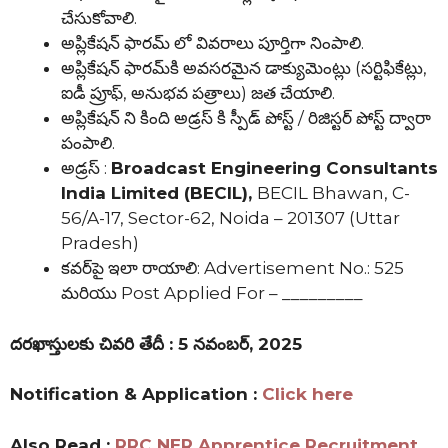
చేసుకోవాలి.
అప్లికేషన్ ఫారమ్ లో వివరాలు పూర్తిగా నింపాలి.
అప్లికేషన్ ఫారమ్‌కి అవసరమైన డాక్యుమెంట్లు (సర్టిఫికేట్లు,
ఐడీ ప్రూఫ్, అనుభవ పత్రాలు) జత చేయాలి.
అప్లికేషన్ ని కింది అడ్రస్ కి స్పీడ్ పోస్ట్ / రిజిస్టర్ పోస్ట్ ద్వారా
పంపాలి.
అడ్రస్ :
Broadcast Engineering Consultants
India Limited (BECIL),
BECIL Bhawan, C-
56/A-17, Sector-62, Noida – 201307 (Uttar
Pradesh)
కవర్‌పై ఇలా రాయాలి: Advertisement No.: 525
మరియు Post Applied For – _________
దరఖాస్తులకు చివరి తేదీ : 5 నవంబర్, 2025
Notification & Application :
Click here
Also Read :
RRC NER Apprentice Recruitment