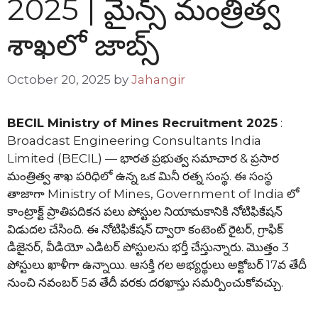
2025 | మైన్స్ మంత్రిత్వ
శాఖలో జాబ్స్
October 20, 2025
by
Jahangir
BECIL Ministry of Mines Recruitment 2025
:
Broadcast Engineering Consultants India
Limited (BECIL) — భారత ప్రభుత్వ సమాచార & ప్రసార
మంత్రిత్వ శాఖ పరిధిలో ఉన్న ఒక మినీ రత్న సంస్థ. ఈ సంస్థ
తాజాగా Ministry of Mines, Government of India లో
కాంట్రాక్ట్ ప్రాతిపదికన పలు పోస్టుల నియామకానికి నోటిఫికేషన్
విడుదల చేసింది. ఈ నోటిఫికేషన్ ద్వారా కంటెంట్ రైటర్, గ్రాఫిక్
డిజైనర్, వీడియో ఎడిటర్ పోస్టులను భర్తీ చేస్తున్నారు. మొత్తం 3
పోస్టులు ఖాళీగా ఉన్నాయి. ఆసక్తి గల అభ్యర్థులు అక్టోబర్ 17వ తేదీ
నుంచి నవంబర్ 5వ తేదీ వరకు దరఖాస్తు సమర్పించుకోవచ్చు.