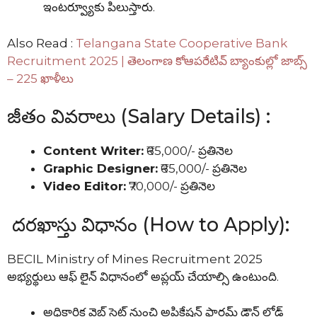
ఇంటర్వ్యూకు పిలుస్తారు.
Also Read :
Telangana State Cooperative Bank
Recruitment 2025 | తెలంగాణ కోఆపరేటివ్ బ్యాంకుల్లో జాబ్స్
– 225 ఖాళీలు
జీతం వివరాలు (Salary Details) :
Content Writer:
₹65,000/- ప్రతినెల
Graphic Designer:
₹65,000/- ప్రతినెల
Video Editor:
₹70,000/- ప్రతినెల
దరఖాస్తు విధానం (How to Apply):
BECIL Ministry of Mines Recruitment 2025
అభ్యర్థులు ఆఫ్ లైన్ విధానంలో అప్లయ్ చేయాల్సి ఉంటుంది.
అధికారిక వెబ్ సైట్ నుంచి అప్లికేషన్ ఫారమ్ డౌన్ లోడ్