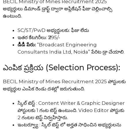
BECIL Ministry of Mines Recruitment 2025
అభ్యర్థులు డిమాండ్ డ్రాఫ్ట్ ద్వారా అప్లికేషన్ ఫీజు చెల్లించాల్సి
ఉంటుంది.
SC/ST/PwD అభ్యర్థులకు: ఫీజు లేదు
ఇతర కేటగిరీలు: ₹295/-
డీడీ పేరు:
“Broadcast Engineering
Consultants India Ltd, Noida” పేరిట డ్రా చేయాలి.
ఎంపిక ప్రక్రియ (Selection Process):
BECIL Ministry of Mines Recruitment 2025 పోస్టులకు
అభ్యర్థుల ఎంపిక రెండు దశల్లో జరుగుతుంది.
స్కిల్ టెస్ట్ : Content Writer & Graphic Designer
పోస్టులకు 1 గంట టెస్ట్ ఉంటుంది. Video Editor పోస్టుకు
2 గంటల టెస్ట్ నిర్వహిస్తారు.
ఇంటర్వ్యూ : స్కిల్ టెస్ట్ లో అర్హత సాధించిన అభ్యర్థులను