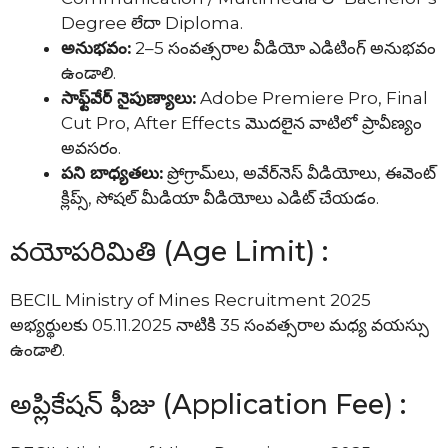
Degree లేదా Diploma.
అనుభవం:
2–5 సంవత్సరాల వీడియో ఎడిటింగ్ అనుభవం
ఉండాలి.
సాఫ్ట్‌వేర్ నైపుణ్యాలు:
Adobe Premiere Pro, Final
Cut Pro, After Effects మొదలైన వాటిలో ప్రావీణ్యం
అవసరం.
పని బాధ్యతలు:
ప్రోగ్రామ్‌లు, అవేర్‌నెస్ వీడియోలు, ఈవెంట్
క్లిప్స్, సోషల్ మీడియా వీడియోలు ఎడిట్ చేయడం.
వయోపరిమితి (Age Limit) :
BECIL Ministry of Mines Recruitment 2025
అభ్యర్థులకు 05.11.2025 నాటికి 35 సంవత్సరాల మధ్య వయస్సు
ఉండాలి.
అప్లికేషన్ ఫీజు (Application Fee) :