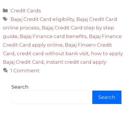
Categories
Credit Cards
Tags
Bajaj Credit Card eligibility
,
Bajaj Credit Card
online process
,
Bajaj Credit Card step by step
guide
,
Bajaj Finance card benefits
,
Bajaj Finance
Credit Card apply online
,
Bajaj Finserv Credit
Card
,
credit card without bank visit
,
how to apply
Bajaj Credit Card
,
instant credit card apply
1 Comment
Search
Search