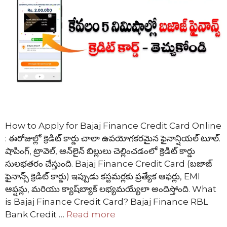
How to Apply for Bajaj Finance Credit Card Online
: ఈరోజుల్లో క్రెడిట్ కార్డు చాలా ఉపయోగకరమైన ఫైనాన్షియల్ టూల్.
షాపింగ్, ట్రావెల్, ఆన్‌లైన్ బిల్లులు చెల్లించడంలో క్రెడిట్ కార్డు
సులభతరం చేస్తుంది. Bajaj Finance Credit Card (బజాజ్
ఫైనాన్స్ క్రెడిట్ కార్డు) ఇప్పుడు కస్టమర్లకు ప్రత్యేక ఆఫర్లు, EMI
ఆప్షన్లు, మరియు క్యాష్‌బ్యాక్ లభ్యమయ్యేలా అందిస్తోంది. What
is Bajaj Finance Credit Card? Bajaj Finance RBL
Bank Credit …
Read more