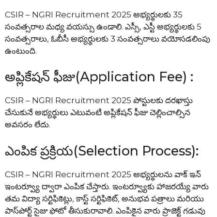
CSIR – NGRI Recruitment 2025 అభ్యర్థులకు 35
సంవత్సరాల మధ్య వయస్సు ఉండాలి. ఎస్సీ, ఎస్టీ అభ్యర్థులకు 5
సంవత్సరాలు, ఓబీసీ అభ్యర్థులకు 3 సంవత్సరాలు వయోసడలింపు
ఉంటుంది.
అప్లికేషన్ ఫీజు(Application Fee) :
CSIR – NGRI Recruitment 2025 పోస్టులకు దరఖాస్తు
చేసుకునే అభ్యర్థులు ఎటువంటి అప్లికేషన్ ఫీజు చెల్లించాల్సిన
అవసరం లేదు.
ఎంపిక ప్రక్రియ(Selection Process):
CSIR – NGRI Recruitment 2025 అభ్యర్థులను వాక్ ఇన్
ఇంటర్వ్యూ ద్వారా ఎంపిక చేస్తారు. ఇంటర్వ్యూకు హాజరయ్యే వారు
తమ విద్యా సర్టిఫికెట్లు, కాస్ట్ సర్టిఫికెట్, అనుభవ పత్రాలు మరియు
పాస్‌పోర్ట్ సైజు ఫోటో తీసుకురావాలి. ఎంపికైన వారు ప్రాజెక్ట్ గడువు