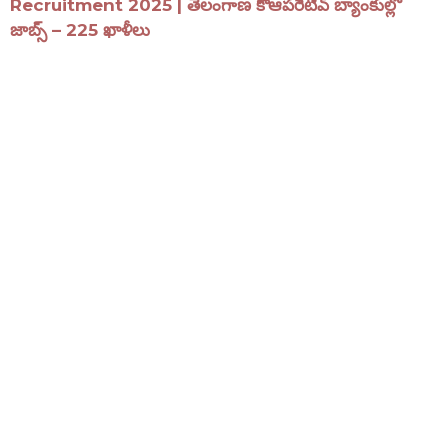
Recruitment 2025 | తెలంగాణ కోఆపరేటివ్ బ్యాంకుల్లో
జాబ్స్ – 225 ఖాళీలు