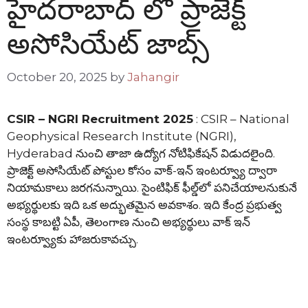
హైదరాబాద్ లో ప్రాజెక్ట్
అసోసియేట్ జాబ్స్
October 20, 2025
by
Jahangir
CSIR – NGRI Recruitment 2025
: CSIR – National
Geophysical Research Institute (NGRI),
Hyderabad నుంచి తాజా ఉద్యోగ నోటిఫికేషన్ విడుదలైంది.
ప్రాజెక్ట్ అసోసియేట్ పోస్టుల కోసం వాక్-ఇన్ ఇంటర్వ్యూ ద్వారా
నియామకాలు జరగనున్నాయి. సైంటిఫిక్ ఫీల్డ్‌లో పనిచేయాలనుకునే
అభ్యర్థులకు ఇది ఒక అద్భుతమైన అవకాశం. ఇది కేంద్ర ప్రభుత్వ
సంస్థ కాబట్టి ఏపీ, తెలంగాణ నుంచి అభ్యర్థులు వాక్ ఇన్
ఇంటర్వ్యూకు హాజరుకావచ్చు.