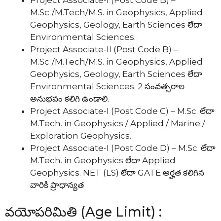
Project Associate-I (Post Code B) –
M.Sc./M.Tech/M.S. in Geophysics, Applied
Geophysics, Geology, Earth Sciences లేదా
Environmental Sciences.
Project Associate-II (Post Code B) –
M.Sc./M.Tech/M.S. in Geophysics, Applied
Geophysics, Geology, Earth Sciences లేదా
Environmental Sciences. 2 సంవత్సరాల
అనుభవం కలిగి ఉండాలి.
Project Associate-I (Post Code C) – M.Sc. లేదా
M.Tech. in Geophysics / Applied / Marine /
Exploration Geophysics.
Project Associate-I (Post Code D) – M.Sc. లేదా
M.Tech. in Geophysics లేదా Applied
Geophysics. NET (LS) లేదా GATE అర్హత కలిగిన
వారికి ప్రాధాన్యత
వయోపరిమితి (Age Limit) :