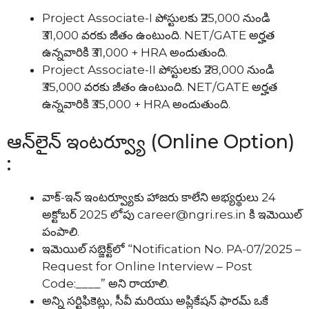
Project Associate-I పోస్టులకు ₹25,000 నుండి
₹31,000 వరకు జీతం ఉంటుంది. NET/GATE అర్హత
ఉన్నవారికి ₹31,000 + HRA అందుతుంది.
Project Associate-II పోస్టులకు ₹28,000 నుండి
₹35,000 వరకు జీతం ఉంటుంది. NET/GATE అర్హత
ఉన్నవారికి ₹35,000 + HRA అందుతుంది.
ఆన్‌లైన్ ఇంటర్వ్యూ (Online Option)
:
వాక్-ఇన్ ఇంటర్వ్యూకు హాజరు కాలేని అభ్యర్థులు 24
అక్టోబర్ 2025 లోపు career@ngri.res.in కి ఇమెయిల్
పంపాలి.
ఇమెయిల్ సబ్జెక్ట్‌లో “Notification No. PA-07/2025 –
Request for Online Interview – Post
Code:____” అని రాయాలి.
అన్ని సర్టిఫికెట్లు, సీవీ మరియు అప్లికేషన్ ఫారమ్ ఒకే