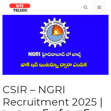
Skip
Men
to
content
CSIR – NGRI
Recruitment 2025 |