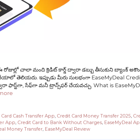
 చాలా మంది క్రెడిట్ కార్డ్ ద్వారా డబ్బు తీసుకుని బ్యాంక్ అకౌంట
ా చేయాలో తెలియదు. ఇప్పుడు మీరు సులభంగా EaseMyDeal Cred
ా ఫాస్ట్‌గా, సేఫ్‌గా మనీ ట్రాన్స్‌ఫర్ చేయవచ్చు. What is EaseM
more
t Card Cash Transfer App
,
Credit Card Money Transfer 2025
,
Cre
fer App
,
Credit Card to Bank Without Charges
,
EaseMyDeal A
al Money Transfer
,
EaseMyDeal Review