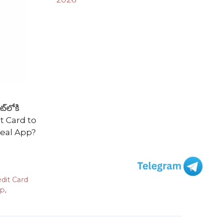
్‌లోకి
it Card to
yDeal App?
dit Card
pp
,