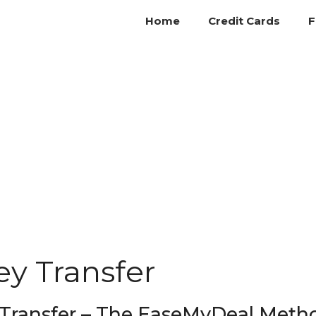
Home
Credit Cards
F
y Transfer
k Transfer – The EaseMyDeal Meth