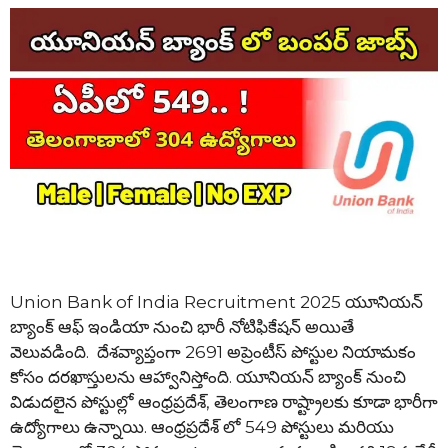
Union Bank of India Recruitment 2025 యూనియన్
బ్యాంక్ ఆఫ్ ఇండియా నుంచి భారీ నోటిఫికేషన్ అయితే
వెలువడింది. దేశవ్యాప్తంగా 2691 అప్రెంటీస్ పోస్టుల నియామకం
కోసం దరఖాస్తులను ఆహ్వానిస్తోంది. యూనియన్ బ్యాంక్ నుంచి
విడుదలైన పోస్టుల్లో ఆంధ్రప్రదేశ్, తెలంగాణ రాష్ట్రాలకు కూడా భారీగా
ఉద్యోగాలు ఉన్నాయి. ఆంధ్రప్రదేశ్ లో 549 పోస్టులు మరియు