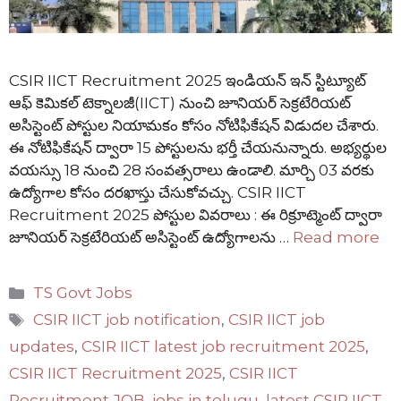
CSIR IICT Recruitment 2025 ఇండియన్ ఇన్ స్టిట్యూట్
ఆఫ్ కెమికల్ టెక్నాలజీ(IICT) నుంచి జూనియర్ సెక్రటేరియట్
అసిస్టెంట్ పోస్టుల నియామకం కోసం నోటిఫికేషన్ విడుదల చేశారు.
ఈ నోటిఫికేషన్ ద్వారా 15 పోస్టులను భర్తీ చేయనున్నారు. అభ్యర్థుల
వయస్సు 18 నుంచి 28 సంవత్సరాలు ఉండాలి. మార్చి 03 వరకు
ఉద్యోగాల కోసం దరఖాస్తు చేసుకోవచ్చు. CSIR IICT
Recruitment 2025 పోస్టుల వివరాలు : ఈ రిక్రూట్మెంట్ ద్వారా
జూనియర్ సెక్రటేరియట్ అసిస్టెంట్ ఉద్యోగాలను …
Read more
Categories
TS Govt Jobs
Tags
CSIR IICT job notification
,
CSIR IICT job
updates
,
CSIR IICT latest job recruitment 2025
,
CSIR IICT Recruitment 2025
,
CSIR IICT
Recruitment JOB
,
jobs in telugu
,
latest CSIR IICT