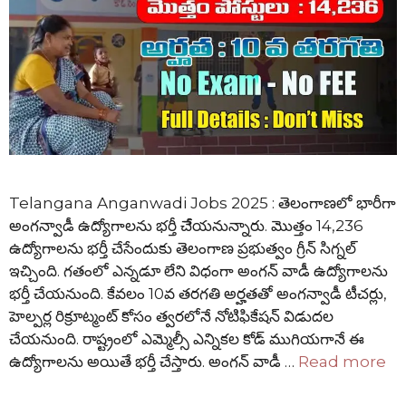
Telangana Anganwadi Jobs 2025 : తెలంగాణలో భారీగా
అంగన్వాడీ ఉద్యోగాలను భర్తీ చేేయనున్నారు. మొత్తం 14,236
ఉద్యోగాలను భర్తీ చేసేందుకు తెలంగాణ ప్రభుత్వం గ్రీన్ సిగ్నల్
ఇచ్చింది. గతంలో ఎన్నడూ లేని విధంగా అంగన్ వాడీ ఉద్యోగాలను
భర్తీ చేయనుంది. కేవలం 10వ తరగతి అర్హతతో అంగన్వాడీ టీచర్లు,
హెల్పర్ల రిక్రూట్మంట్ కోసం త్వరలోనే నోటిఫికేషన్ విడుదల
చేయనుంది. రాష్ట్రంలో ఎమ్మెల్సీ ఎన్నికల కోడ్ ముగియగానే ఈ
ఉద్యోగాలను అయితే భర్తీ చేస్తారు. అంగన్ వాడీ …
Read more