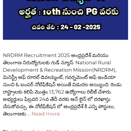
NRDRM Recruitment 2025 ఆంధ్రప్రదేశ్ మరియు
తెలంగాణ నిరుద్యోగులకు గుడ్ న్యూస్. National Rural
Development & Recreation Mission(NRDRM),
మినిస్ట్రీ ఆఫ్ రూరల్ డెవలప్మెంట్, గవర్నమెంట్ ఆఫ్ ఇండియా
నుంచి ఓ బంపర్ నోటిఫికేషన్ అయితే విడుదల అయ్యింది. రెండు
రాష్ట్రాలకు కలిపి మొత్తం 13,762 ఉద్యోగాలు రిలీజ్ చేశారు.
అభ్యర్థులు ఫిబ్రవరి 24వ తేదీ వరకు ఆన్ లైన్ లో దరఖాస్తు
చేసుకోవచ్చు. ఈ నోటిఫికేషన్ లో ఆంధ్రప్రదేశ్ కి ఎన్ని పోస్టులు,
తెలంగాణకు …
Read more
Categories