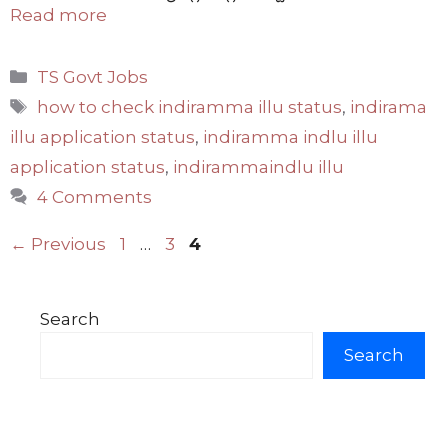
Read more
Categories
TS Govt Jobs
Tags
how to check indiramma illu status
,
indirama
illu application status
,
indiramma indlu illu
application status
,
indirammaindlu illu
4 Comments
Page
Page
Page
←
Previous
1
…
3
4
Search
Search