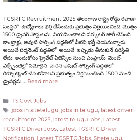
TGSRTC Recruitment 2025 తెలంగాణ రాష్ట్ర రోడ్డు రవాణా
సంస్థలో ఉద్యోగాలు భర్తీ చేసేందుకు ప్రభుత్తం నిర్ణయించింది. మొత్తం
1500 డ్రైవర్ పోస్టులను నియమించాలని సర్కులర్ జారీ చేసింది.
కాంట్రాక్టు, అవుట్ సోర్సింగ్ పద్ధతిలో వీటిని భర్తీ చేయనున్నారు.
అయితే పర్మనెంట్ పద్ధతిలో అయితే ఇప్పుడు తీసుకునే పరిస్థితి
లేదు. అందుకోసం ప్రైవేట్ ఏజెన్సీల నుంచి ఎంప్లాయ్ మెంట్
ఎక్స్ఛేంజిల్లో నమోదైన వారిని అవుట్ సోర్సింగ్ పద్ధతిలో
రిక్కూట్మెంట్ చేసుకోవాలని ప్రభుత్వం నిర్ణయించింది. 1500 మంది
డ్రైవర్లను …
Read more
Categories
TS Govt Jobs
Tags
jobs in sitetelugu
,
jobs in telugu
,
latest driver
recruitment 2025
,
latest telugu jobs
,
Latest
TGSRTC Driver Jobs
,
Latest TGSRTC Driver
Notification
,
Latest TGSRTC Jobs
,
Sitetelugu
,