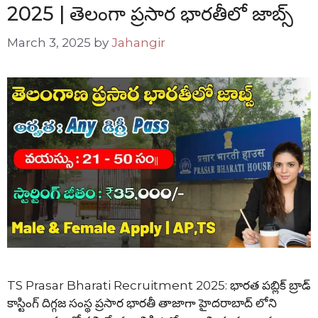
2025 | తెలంగా ప్రసార భారతీలో జాబ్స్
March 3, 2025
by
Jahangir
TS Prasar Bharati Recruitment 2025: భారత పబ్లిక్ బ్రాడ్
కాస్టింగ్ దిగ్గజ సంస్థ ప్రసార భారతీ తాజాగా హైదరాబాద్ లోని