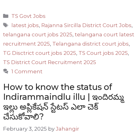
Categories
TS Govt Jobs
Tags
latest jobs
,
Rajanna Sircilla District Court Jobs
,
telangana court jobs 2025
,
telangana court latest
recruitment 2025
,
Telangana district court jobs
,
TG Disctrict court jobs 2025
,
TS Court jobs 2025
,
TS District Court Recruitment 2025
1 Comment
How to know the status of
Indirammaindlu illu | ఇందిరమ్మ
ఇల్లు అప్లికేషన్ స్టేటస్ ఎలా చెక్
చేసుకోవాలి?
February 3, 2025
by
Jahangir