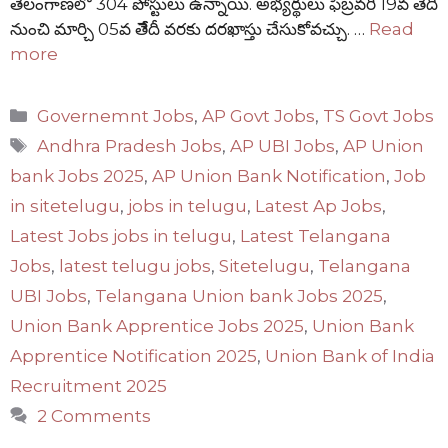
తెలంగాణలో 304 పోస్టులు ఉన్నాయి. అభ్యర్థులు ఫిబ్రవరి 19వ తేదీ
నుంచి మార్చి 05వ తేేదీ వరకు దరఖాస్తు చేసుకోవచ్చు. …
Read
more
Categories
Governemnt Jobs
,
AP Govt Jobs
,
TS Govt Jobs
Tags
Andhra Pradesh Jobs
,
AP UBI Jobs
,
AP Union
bank Jobs 2025
,
AP Union Bank Notification
,
Job
in sitetelugu
,
jobs in telugu
,
Latest Ap Jobs
,
Latest Jobs jobs in telugu
,
Latest Telangana
Jobs
,
latest telugu jobs
,
Sitetelugu
,
Telangana
UBI Jobs
,
Telangana Union bank Jobs 2025
,
Union Bank Apprentice Jobs 2025
,
Union Bank
Apprentice Notification 2025
,
Union Bank of India
Recruitment 2025
2 Comments