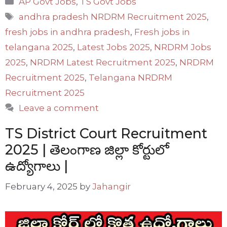
AP Govt Jobs
,
TS Govt Jobs
Tags
andhra pradesh NRDRM Recruitment 2025
,
fresh jobs in andhra pradesh
,
Fresh jobs in
telangana 2025
,
Latest Jobs 2025
,
NRDRM Jobs
2025
,
NRDRM Latest Recruitment 2025
,
NRDRM
Recruitment 2025
,
Telangana NRDRM
Recruitment 2025
Leave a comment
TS District Court Recruitment
2025 | తెలంగాణ జిల్లా కోర్టులో
ఉద్యోగాలు |
February 4, 2025
by
Jahangir