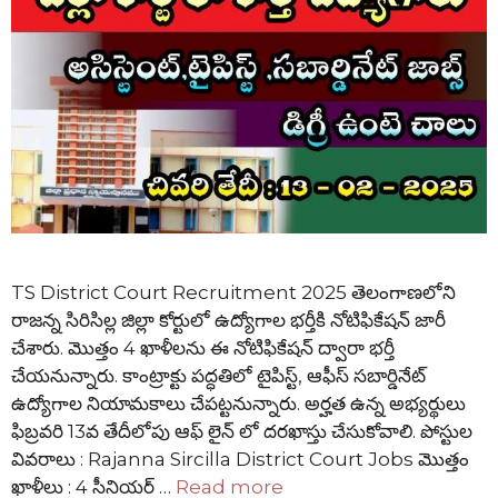
TS District Court Recruitment 2025 తెలంగాణలోని
రాజన్న సిరిసిల్ల జిల్లా కోర్టులో ఉద్యోగాల భర్తీకి నోటిఫికేషన్ జారీ
చేశారు. మొత్తం 4 ఖాళీలను ఈ నోటిఫికేషన్ ద్వారా భర్తీ
చేయనున్నారు. కాంట్రాక్టు పద్ధతిలో టైపిస్ట్, ఆఫీస్ సబార్డినేట్
ఉద్యోగాల నియామకాలు చేపట్టనున్నారు. అర్హత ఉన్న అభ్యర్థులు
ఫిబ్రవరి 13వ తేదీలోపు ఆఫ్ లైన్ లో దరఖాస్తు చేసుకోవాలి. పోస్టుల
వివరాలు : Rajanna Sircilla District Court Jobs మొత్తం
ఖాళీలు : 4 సీనియర్ …
Read more