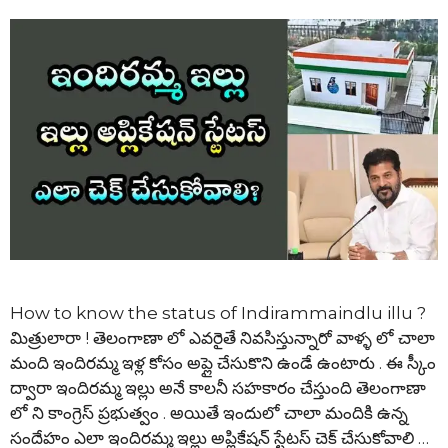
How to know the status of Indirammaindlu illu ?
మిత్రులారా ! తెలంగాణా లో ఎవరైతే నివసిస్తున్నారో వాళ్ళ లో చాలా
మంది ఇందిరమ్మ ఇళ్ల కోసం అప్లై చేసుకొని ఉండే ఉంటారు . ఈ స్కీం
ద్వారా ఇందిరమ్మ ఇల్లు అనే కాలనీ సహకారం చేస్తుంది తెలంగాణా
లో ని కాంగ్రెస్ ప్రభుత్వం . అయితే ఇందులో చాలా మందికి ఉన్న
సందేహం ఎలా ఇందిరమ్మ ఇల్లు అప్లికేషన్ స్టేటస్ చెక్ చేసుకోవాలి …