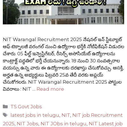
NIT Warangal Recruitment 2025 నేషనల్ ఇన్ స్టిట్యూట్
ఆఫ్ టెక్నాలజీ వరంగల్ నుంచి ఉద్యోగాల భర్తీకి నోటిఫికేషన్ విడుదల
చేశారు. 05 ఫీల్డ్ ఇన్వెస్టిగేటర్, రీసెర్చ్ అసోసియేట్ ఉద్యోగాలను
కాంట్రాక్ట్ పద్ధతిలో భర్తీ చేయనున్నారు. 18 నుంచి 30 సంవత్సరాల
వయస్సు ఉన్న వారు ఈ ఉద్యోగాలకు దరఖాస్తు చేసుకోవచ్చు. ఆసక్తి,
అర్హత ఉన్న అభ్యర్థులు ఫిబ్రవరి 25వ తేదీ వరకు అప్లయ్
చేసుకోగలరు. NIT Warangal Recruitment 2025 పోస్టుల
వివరాలు : NIT …
Read more
Categories
TS Govt Jobs
Tags
latest jobs in telugu
,
NIT
,
NIT job Recruitment
2025
,
NIT Jobs
,
NIT JObs in telugu
,
NIT Latest job