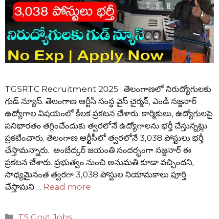
TGSRTC Recruitment 2025 : తెలంగాణలో నిరుద్యోగులకు
గుడ్ న్యూస్. తెలంగాణ ఆర్టీసీ సంస్థ వైస్ చైర్మన్, ఎండీ సజ్జనార్
ఉద్యోగాల విషయంలో కీలక ప్రకటన చేేశారు. కార్మికులు, ఉద్యోగులపై
పనిభారతం తగ్గించేందుకు త్వరలోనే ఉద్యోగాలను భర్తీ చేస్తున్నట్లు
ప్రకటించారు. తెలంగాణ ఆర్టీసీలో త్వరలోనే 3,038 పోస్టులు భర్తీ
చేస్తామన్నారు. అంబేద్కర్ జయంతి సందర్భంగా సజ్జనార్ ఈ
ప్రకటన చేేశారు. ప్రభుత్వం నుంచి అనుమతి కూడా వచ్చిందని,
సాధ్యమైనంత త్వరగా 3,038 పోస్టుల నియామకాలు పూర్తి
చేస్తామని …
Read more
Categories
TS Govt Jobs