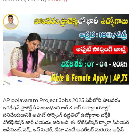
AP polavaram Project Jobs 2025 ఏపీలోని పోలవరం
ఇరిగేషన్ ప్రాజెక్ట్ కి సంబంధించి ఆర్ & ఆర్ కార్యాలయాల్లో
పనిచేయడానికి అవుట్ సోర్సింగ్ పద్ధతిలో ఉద్యోగాల భర్తీకి
నోటిఫికేషన్ జారీ చేయడం జరిగింది. ఈ నోటిిఫికేషన్ ద్వారా సీనియర్
అసిస్టెంట్, వర్క్ ఇన్ స్పెక్టర్, డేటా ఎంట్రీ ఆపరేటర్ మరియు ఆఫీస్