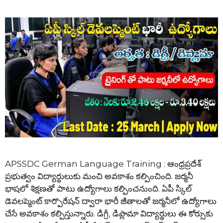
APSSDC German Language Training : ఆంధ్రప్రదేశ్
ప్రభుత్వం విద్యార్థులుకు మంచి అవకాశం కల్పించింది. జర్మనీ
భాషలో శిక్షణతో పాటు ఉద్యోగాలు కల్పించనుంది. ఏపీ స్కిల్
డెవలప్మెంట్ కార్పొరేషన్ ద్వారా భారీ జీతాలతో జర్మనీలో ఉద్యోగాలు
చేసే అవకాశం కల్పిస్తున్నారు. డిగ్రీ, డిప్లొమా విద్యార్థులు ఈ కోర్సుకు