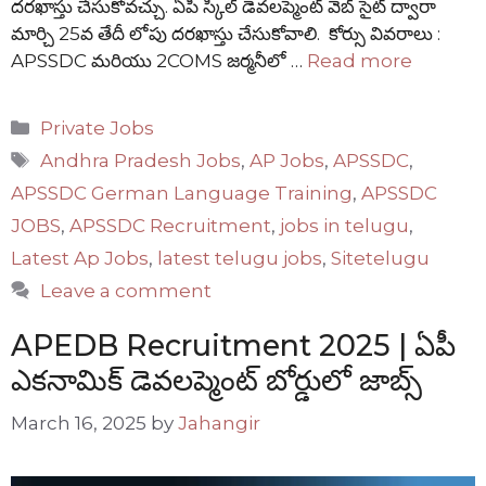
దరఖాస్తు చేసుకోవచ్చు. ఏపీ స్కిల్ డెవలప్మెంట్ వెబ్ సైట్ ద్వారా
మార్చి 25వ తేదీ లోపు దరఖాస్తు చేసుకోవాలి. కోర్సు వివరాలు :
APSSDC మరియు 2COMS జర్మనీలో …
Read more
Categories
Private Jobs
Tags
Andhra Pradesh Jobs
,
AP Jobs
,
APSSDC
,
APSSDC German Language Training
,
APSSDC
JOBS
,
APSSDC Recruitment
,
jobs in telugu
,
Latest Ap Jobs
,
latest telugu jobs
,
Sitetelugu
Leave a comment
APEDB Recruitment 2025 | ఏపీ
ఎకనామిక్ డెవలప్మెంట్ బోర్డులో జాబ్స్
March 16, 2025
by
Jahangir