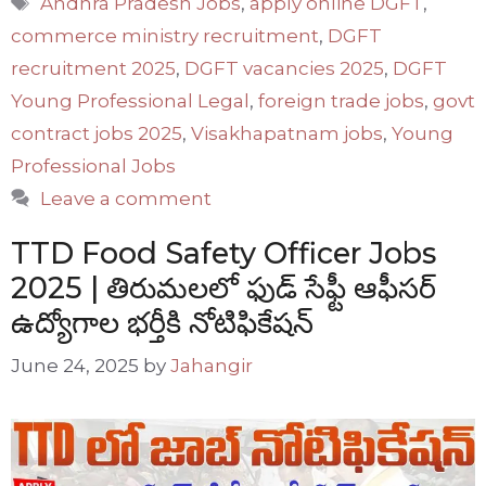
Andhra Pradesh Jobs
,
apply online DGFT
,
commerce ministry recruitment
,
DGFT
recruitment 2025
,
DGFT vacancies 2025
,
DGFT
Young Professional Legal
,
foreign trade jobs
,
govt
contract jobs 2025
,
Visakhapatnam jobs
,
Young
Professional Jobs
Leave a comment
TTD Food Safety Officer Jobs
2025 | తిరుమలలో ఫుడ్ సేఫ్టీ ఆఫీసర్
ఉద్యోగాల భర్తీకి నోటిఫికేషన్
June 24, 2025
by
Jahangir