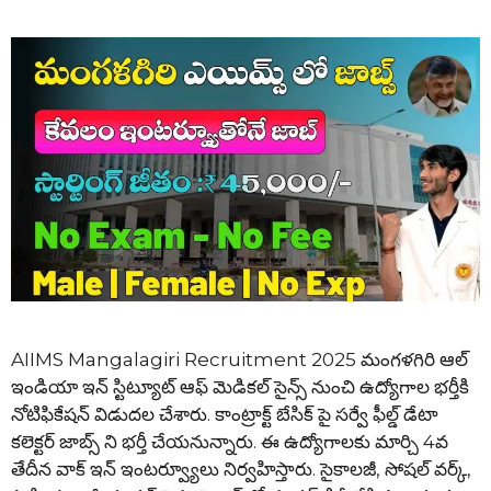
AIIMS Mangalagiri Recruitment 2025 మంగళగిరి ఆల్
ఇండియా ఇన్ స్టిట్యూట్ ఆఫ్ మెడికల్ సైన్స్ నుంచి ఉద్యోగాల భర్తీకి
నోటిఫికేషన్ విడుదల చేశారు. కాంట్రాక్ట్ బేసిక్ పై సర్వే ఫీల్డ్ డేటా
కలెక్టర్ జాబ్స్ ని భర్తీ చేయనున్నారు. ఈ ఉద్యోగాలకు మార్చి 4వ
తేదీన వాక్ ఇన్ ఇంటర్వ్యూలు నిర్వహిస్తారు. సైకాలజీ, సోషల్ వర్క్,