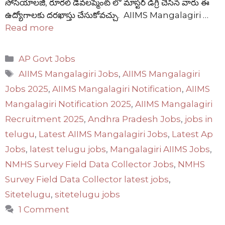
సోసియాలజీ, రూరల్ డెవలప్మెంట్ లో మాస్టర్ డిగ్రీ చేసిన వారు ఈ
ఉద్యోగాలకు దరఖాస్తు చేసుకోవచ్చు. AIIMS Mangalagiri …
Read more
Categories
AP Govt Jobs
Tags
AIIMS Mangalagiri Jobs
,
AIIMS Mangalagiri
Jobs 2025
,
AIIMS Mangalagiri Notification
,
AIIMS
Mangalagiri Notification 2025
,
AIIMS Mangalagiri
Recruitment 2025
,
Andhra Pradesh Jobs
,
jobs in
telugu
,
Latest AIIMS Mangalagiri Jobs
,
Latest Ap
Jobs
,
latest telugu jobs
,
Mangalagiri AIIMS Jobs
,
NMHS Survey Field Data Collector Jobs
,
NMHS
Survey Field Data Collector latest jobs
,
Sitetelugu
,
sitetelugu jobs
1 Comment