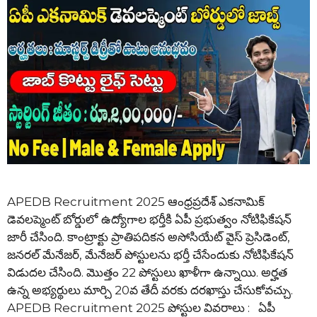
APEDB Recruitment 2025 ఆంధ్రప్రదేశ్ ఎకనామిక్
డెవలప్మెంట్ బోర్డులో ఉద్యోగాల భర్తీకి ఏపీ ప్రభుత్వం నోటిఫికేషన్
జారీ చేసింది. కాంట్రాక్టు ప్రాతిపదికన అసోసియేట్ వైస్ ప్రెసిడెంట్,
జనరల్ మేనేజర్, మేనేజర్ పోస్టులను భర్తీ చేసేందుకు నోటిఫికేషన్
విడుదల చేసింది. మొత్తం 22 పోస్టులు ఖాళీగా ఉన్నాయి. అర్హత
ఉన్న అభ్యర్థులు మార్చి 20వ తేదీ వరకు దరఖాస్తు చేసుకోవచ్చు.
APEDB Recruitment 2025 పోస్టుల వివరాలు : ఏపీ