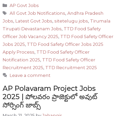
Categories
AP Govt Jobs
Tags
All Govt Job Notifications
,
Andhra Pradesh
Jobs
,
Latest Govt Jobs
,
sitetelugu jobs
,
Tirumala
Tirupati Devastanam Jobs
,
TTD Food Safety
Officer Job Vacancy 2025
,
TTD Food Safety Officer
Jobs 2025
,
TTD Food Safety Officer Jobs 2025
Apply Process
,
TTD Food Safety Officer
Notification 2025
,
TTD Food Safety Officer
Recruitment 2025
,
TTD Recruitment 2025
Leave a comment
AP Polavaram Project Jobs
2025 | పోలవరం ప్రాజెక్టులో అవుట్
సోర్సింగ్ జాబ్స్
March 21, 2025
by
Jahangir