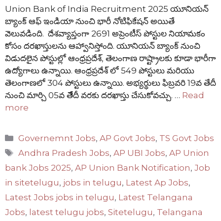
Union Bank of India Recruitment 2025 యూనియన్
బ్యాంక్ ఆఫ్ ఇండియా నుంచి భారీ నోటిఫికేషన్ అయితే
వెలువడింది. దేశవ్యాప్తంగా 2691 అప్రెంటీస్ పోస్టుల నియామకం
కోసం దరఖాస్తులను ఆహ్వానిస్తోంది. యూనియన్ బ్యాంక్ నుంచి
విడుదలైన పోస్టుల్లో ఆంధ్రప్రదేశ్, తెలంగాణ రాష్ట్రాలకు కూడా భారీగా
ఉద్యోగాలు ఉన్నాయి. ఆంధ్రప్రదేశ్ లో 549 పోస్టులు మరియు
తెలంగాణలో 304 పోస్టులు ఉన్నాయి. అభ్యర్థులు ఫిబ్రవరి 19వ తేదీ
నుంచి మార్చి 05వ తేేదీ వరకు దరఖాస్తు చేసుకోవచ్చు. …
Read
more
Categories
Governemnt Jobs
,
AP Govt Jobs
,
TS Govt Jobs
Tags
Andhra Pradesh Jobs
,
AP UBI Jobs
,
AP Union
bank Jobs 2025
,
AP Union Bank Notification
,
Job
in sitetelugu
,
jobs in telugu
,
Latest Ap Jobs
,
Latest Jobs jobs in telugu
,
Latest Telangana
Jobs
,
latest telugu jobs
,
Sitetelugu
,
Telangana