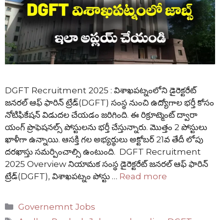
DGFT Recruitment 2025 : విశాఖపట్నంలోని డైరెక్టరేట్
జనరల్ ఆఫ్ ఫారిన్ ట్రేడ్(DGFT) సంస్థ నుంచి ఉద్యోగాల భర్తీ కోసం
నోటిఫికేషన్ విడుదల చేయడం జరిగింది. ఈ రిక్రూట్మెంట్ ద్వారా
యంగ్ ప్రొఫెషనల్స్ పోస్టులను భర్తీ చేస్తున్నారు. మొత్తం 2 పోస్టులు
ఖాళీగా ఉన్నాయి. ఆసక్తి గల అభ్యర్థులు అక్టోబర్ 21వ తేదీ లోపు
దరఖాస్తు సమర్పించాల్సి ఉంటుంది. DGFT Recruitment
2025 Overview నియామక సంస్థ డైరెక్టరేట్ జనరల్ ఆఫ్ ఫారిన్
ట్రేడ్(DGFT), విశాఖపట్నం పోస్టు …
Read more
Categories
Governemnt Jobs
Tags