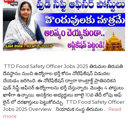
TTD Food Safety Officer Jobs 2025 తిరుమల తిరుపతి
దేవస్థానం నుంచి ఉద్యోగాల భర్తీ కోసం నోటిఫికేషన్ విడుదల
చేయడం జరిగింది. ఈ నోటిఫికేషన్ ద్వారా కాంట్రాక్ట్ ప్రాతిపదికన
ఫుడ్ సేఫ్టీ ఆఫీసర్ ఉద్యోగాలను భర్తీ చేస్తున్నారు. మొత్తం 4 పోస్టులు
ఖాళీగా ఉన్నాయి. ఆసక్తిగల అభ్యర్థులు జూలై 10వ తేదీ లోపు ఆఫ్
లైన్ లో దరఖాస్తులు పెట్టుకోవచ్చు. TTD Food Safety Officer
Jobs 2025 Overview : నియామక సంస్థ తిరుమల …
Read
more