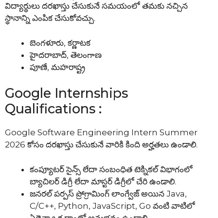
విద్యార్థులు దరఖాస్తు చేసుకునే సమయంలో తమకు నచ్చిన
స్థానాన్ని ఎంపిక చేసుకోవచ్చు.
బెంగళూరు, కర్ణాటక
హైదరాబాద్, తెలంగాణ
పూణే, మహరాష్ట్ర
Google Internships
Qualifications :
Google Software Engineering Intern Summer
2026 కోసం దరఖాస్తు చేసుకునే వారికి కింది అర్హతలు ఉండాలి.
కంప్యూటర్ సైన్స్ లేదా సంబంధిత టెక్నికల్ విభాగంలో
బ్యాచిలర్ డిగ్రీ లేదా మాస్టర్ డిగ్రీలో చేరి ఉండాలి.
జనరల్ పర్పస్ ప్రోగ్రామింగ్ లాంగ్వేజ్ అయిన Java,
C/C++, Python, JavaScript, Go వంటి వాటిలో
ఏదైనా ఒక దాంట్లో అనుభవం ఉండాలి.