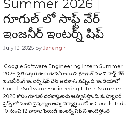
Summer 2026 |
గూగుల్ లో సాఫ్ట్ వేర్
ఇంజనీర్ ఇంటర్న్ షిప్
July 13, 2025
by
Jahangir
Google Software Engineering Intern Summer
2026 ప్రతి ఒక్కరి కలల కంపెనీ అయిన గూగుల్ నుంచి సాఫ్ట్ వేర్
ఇంజనీరింగ్ ఇంటర్న్ షిప్ చేసే అవకాశం వచ్చింది. ఇండియాలో
Google Software Engineering Intern Summer
2026 కోసం గూగుల్ దరఖాస్తులను ఆహ్వానిస్తోంది. కంప్యూటర్
సైన్స్ లో మంచి నైపుణ్యం ఉన్న విద్యార్థుల కోసం Google India
10 నుంచి 12 వారాల పెయిడ్ ఇంటర్న్ షిప్ ని అందిస్తోంది.