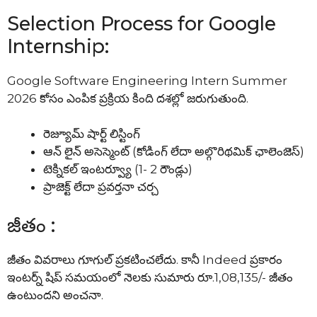
Selection Process for Google
Internship:
Google Software Engineering Intern Summer
2026 కోసం ఎంపిక ప్రక్రియ కింది దశల్లో జరుగుతుంది.
రెజ్యూమ్ షార్ట్ లిస్టింగ్
ఆన్ లైన్ అసెస్మెంట్ (కోడింగ్ లేదా అల్గొరిథమిక్ ఛాలెంజెస్)
టెక్నికల్ ఇంటర్వ్యూ (1- 2 రౌండ్లు)
ప్రాజెక్ట్ లేదా ప్రవర్తనా చర్చ
జీతం :
జీతం వివరాలు గూగుల్ ప్రకటించలేదు. కానీ Indeed ప్రకారం
ఇంటర్న్ షిప్ సమయంలో నెలకు సుమారు రూ.1,08,135/- జీతం
ఉంటుందని అంచనా.