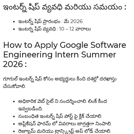
ఇంటర్న్ షిప్ వ్యవధి మరియు సమయం :
ఇంటర్న్ షిప్ ప్రారంభం : మే 2026
ఇంటర్న షిప్ వ్యవధి : 10 – 12 వారాలు
How to Apply Google Software
Engineering Intern Summer
2026 :
గూగుల్ ఇంటర్న్ షిప్ కోసం అభ్యర్థులు కింది దశల్లో దరఖాస్తు
చేసుకోవాలి.
అధికారిక వెబ్ సైట్ ని సందర్శించాలి. లింక్ కింద
ఇవ్వబడింది.
సంబంధిత ఇంటర్న్ షిప్ పోస్ట్ పై క్లిక్ చేయాలి.
అప్లికేషన్ ఫారమ్ లో వివరాలు జాగ్రత్తగా నింపాలి.
రెజ్యూమ్ మరియు ట్రాన్స్క్రిప్ట్ అప్ లోడ్ చేయాలి.