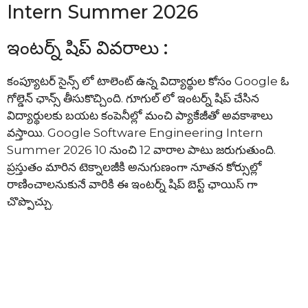
Intern Summer 2026
ఇంటర్న్ షిప్ వివరాలు :
కంప్యూటర్ సైన్స్ లో టాలెంట్ ఉన్న విద్యార్థుల కోసం Google ఓ
గోల్డెన్ ఛాన్స్ తీసుకొచ్చింది. గూగుల్ లో ఇంటర్న్ షిప్ చేసిన
విద్యార్థులకు బయట కంపెనీల్లో మంచి ప్యాకేజీతో అవకాశాలు
వస్తాయి. Google Software Engineering Intern
Summer 2026 10 నుంచి 12 వారాల పాటు జరుగుతుంది.
ప్రస్తుతం మారిన టెక్నాలజీకి అనుగుణంగా నూతన కోర్సుల్లో
రాణించాలనుకునే వారికి ఈ ఇంటర్న్ షిప్ బెస్ట్ ఛాయిస్ గా
చొప్పొచ్చు.