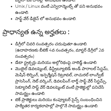
Unix / Linux వంటి ఎన్విరాన్మెంట్స్ తో పని అనుభవం
ఉండాలి.
సాఫ్ట్ వేర్ డిజైన్ లో అనుభవం ఉండాలి.
ప్రాధాన్యత ఉన్న అర్హతలు :
డిగ్రీలో చివరి సంవత్సరం చదువుతూ ఉండాలి.
(ఉదాహరణకు బీటెక్ 4వ సంవత్సరం, మాస్టర్ డిగ్రీలో 2వ
సంవత్సరం)
డేటా స్ట్రక్చర్లు మరియు అల్గోరిథంపై నాలెడ్జ్ ఉండాలి.
మొబైల్ డెవలప్మెంట్, డిస్ట్రిబ్యూటెడ్ అండ్ పారాలల్ సిస్టమ్,
మెషిన్ లెర్నింగ్, ఇన్ఫర్మేషన్ రిట్రూవల్, నాచురల్ లాంగ్వేజ్
ప్రాసెసింగ్, నెట్ వర్కింగ్, డెవలపింగ్ లార్జ్ సాఫ్ట్ వేర్ సిస్టమ్స్,
సెక్యూరిటీ సాఫ్ట్ వేర్ డెవలప్మెంట్ వంటి ప్రాజెక్టుల్లో పనిచేసే
సామర్థ్యం ఉండాలి.
టెక్ ప్రాజెక్టులు మరియు కంప్యూటర్ సైన్స్ సంబంధించిన
పాఠ్యేతర కార్యకలాపాల్లో పాల్గొనే సామర్థ్యం ఉండాలి.