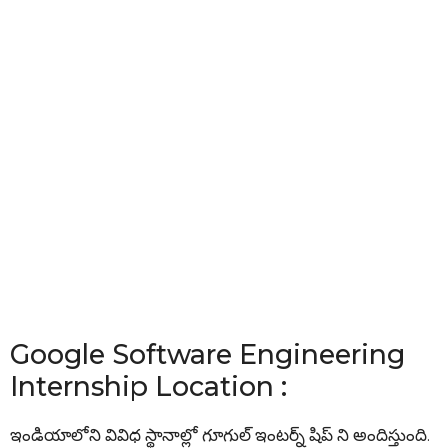
Google Software Engineering
Internship Location :
ఇండియాలోని వివిధ స్థానాల్లో గూగుల్ ఇంటర్న్ షిప్ ని అందిస్తుంది.