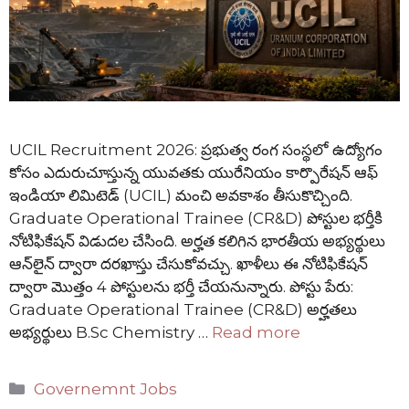
UCIL Recruitment 2026: ప్రభుత్వ రంగ సంస్థలో ఉద్యోగం
కోసం ఎదురుచూస్తున్న యువతకు యురేనియం కార్పొరేషన్ ఆఫ్
ఇండియా లిమిటెడ్ (UCIL) మంచి అవకాశం తీసుకొచ్చింది.
Graduate Operational Trainee (CR&D) పోస్టుల భర్తీకి
నోటిఫికేషన్ విడుదల చేసింది. అర్హత కలిగిన భారతీయ అభ్యర్థులు
ఆన్‌లైన్ ద్వారా దరఖాస్తు చేసుకోవచ్చు. ఖాళీలు ఈ నోటిఫికేషన్
ద్వారా మొత్తం 4 పోస్టులను భర్తీ చేయనున్నారు. పోస్టు పేరు:
Graduate Operational Trainee (CR&D) అర్హతలు
అభ్యర్థులు B.Sc Chemistry …
Read more
Categories
Governemnt Jobs