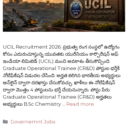
UCIL Recruitment 2026: ప్రభుత్వ రంగ సంస్థలో ఉద్యోగం
కోసం ఎదురుచూస్తున్న యువతకు యురేనియం కార్పొరేషన్ ఆఫ్
ఇండియా లిమిటెడ్ (UCIL) మంచి అవకాశం తీసుకొచ్చింది.
Graduate Operational Trainee (CR&D) పోస్టుల భర్తీకి
నోటిఫికేషన్ విడుదల చేసింది. అర్హత కలిగిన భారతీయ అభ్యర్థులు
ఆన్‌లైన్ ద్వారా దరఖాస్తు చేసుకోవచ్చు. ఖాళీలు ఈ నోటిఫికేషన్
ద్వారా మొత్తం 4 పోస్టులను భర్తీ చేయనున్నారు. పోస్టు పేరు:
Graduate Operational Trainee (CR&D) అర్హతలు
అభ్యర్థులు B.Sc Chemistry …
Read more
Categories
Governemnt Jobs