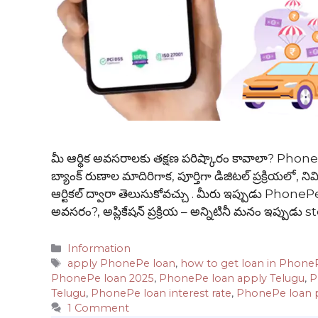
మీ ఆర్థిక అవసరాలకు తక్షణ పరిష్కారం కావాలా? Phone
బ్యాంక్ రుణాల మాదిరిగాక, పూర్తిగా డిజిటల్ ప్రక్రియలో, నిమ
ఆర్టికల్ ద్వారా తెలుసుకోవచ్చు . మీరు ఇప్పుడు Phone
అవసరం?, అప్లికేషన్ ప్రక్రియ – అన్నిటినీ మనం ఇప్పుడు 
Categories
Information
Tags
apply PhonePe loan
,
how to get loan in Phone
PhonePe loan 2025
,
PhonePe loan apply Telugu
,
P
Telugu
,
PhonePe loan interest rate
,
PhonePe loan 
1 Comment