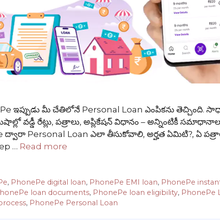
Pe ఇప్పుడు మీ చేతిలోనే Personal Loan ఎంపికను తెచ్చింది. స
ిషాల్లో వడ్డీ రేట్లు, పత్రాలు, అప్లికేషన్ విధానం – అన్నింటికీ సమాధాన
Pe ద్వారా Personal Loan ఎలా తీసుకోవాలి, అర్హత ఏమిటి?, ఏ పత్ర
step …
Read more
Pe
,
PhonePe digital loan
,
PhonePe EMI loan
,
PhonePe instan
honePe loan documents
,
PhonePe loan eligibility
,
PhonePe L
process
,
PhonePe Personal Loan