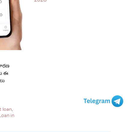
ాధారణ
ాలు ఈ
ాలు
t loan
,
oan in