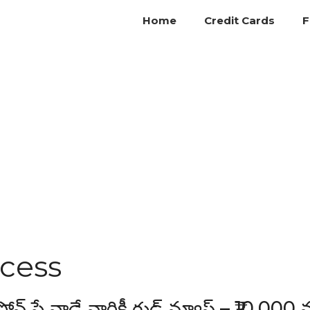
Home
Credit Cards
F
cess
పే వాడే వారికీ గుడ్ న్యూస్ – ₹10,000 న