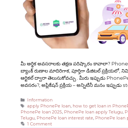
మీ ఆర్థిక అవసరాలకు తక్షణ పరిష్కారం కావాలా? Phone
బ్యాంక్ రుణాల మాదిరిగాక, పూర్తిగా డిజిటల్ ప్రక్రియలో, నిమ
ఆర్టికల్ ద్వారా తెలుసుకోవచ్చు . మీరు ఇప్పుడు Phone
అవసరం?, అప్లికేషన్ ప్రక్రియ – అన్నిటినీ మనం ఇప్పుడు 
Categories
Information
Tags
apply PhonePe loan
,
how to get loan in Phone
PhonePe loan 2025
,
PhonePe loan apply Telugu
,
P
Telugu
,
PhonePe loan interest rate
,
PhonePe loan 
1 Comment