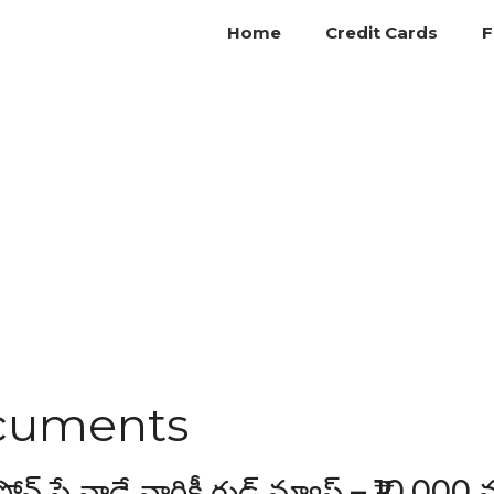
Home
Credit Cards
F
cuments
పే వాడే వారికీ గుడ్ న్యూస్ – ₹10,000 న