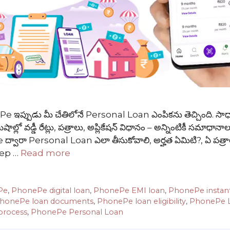
Pe ఇప్పుడు మీ చేతిలోనే Personal Loan ఎంపికను తెచ్చింది. స
ిషాల్లో వడ్డీ రేట్లు, పత్రాలు, అప్లికేషన్ విధానం – అన్నింటికీ సమాధాన
Pe ద్వారా Personal Loan ఎలా తీసుకోవాలి, అర్హత ఏమిటి?, ఏ పత్ర
step …
Read more
Pe
,
PhonePe digital loan
,
PhonePe EMI loan
,
PhonePe instan
honePe loan documents
,
PhonePe loan eligibility
,
PhonePe L
process
,
PhonePe Personal Loan