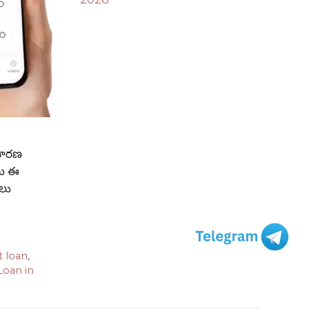
ాధారణ
ాలు ఈ
ాలు
t loan
,
oan in