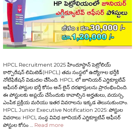
HPCL Recruitment 2025 హిందూస్థాన్ పెట్రోలియ్
కార్పొరేషన్ లిమిటెడ్(HPCL) తమ సంస్థలో ఉద్యోగాల భర్తీకి
నోటిఫికేషన్ విడుదల చేేసింది. HPCL లో జూనియర్ ఎగ్జిక్యూటివ్
ఆఫీసర్ పోస్టుల భర్తీ కోసం ఆన్ లైన్ దరఖాస్తులను ప్రారంభించింది.
ఈ పోస్టులకు అప్లయ్ చేసేందుకు కావాల్సిన అర్హతులు, వయస్స,
ఎంపిక ప్రక్రియ మరియు ఇతర వివరాలను ఇక్కడ తెలుసుకుందాం.
HPCL Junior Executive Notification 2025: పోస్టుల
వివరాలు: HPCL సంస్థ వివిధ జూనియర్ ఎగ్జిక్యూటివ్ ఆఫీసర్
పోస్టుల కోసం …
Read more