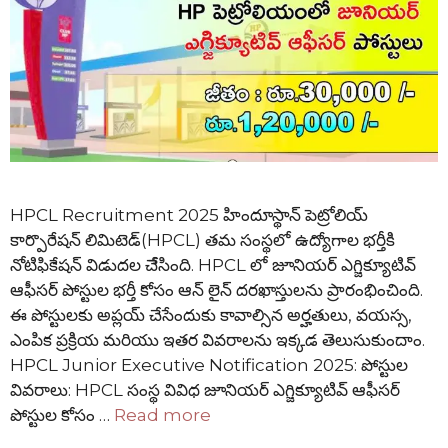
HPCL Recruitment 2025 హిందూస్థాన్ పెట్రోలియ్
కార్పొరేషన్ లిమిటెడ్(HPCL) తమ సంస్థలో ఉద్యోగాల భర్తీకి
నోటిఫికేషన్ విడుదల చేేసింది. HPCL లో జూనియర్ ఎగ్జిక్యూటివ్
ఆఫీసర్ పోస్టుల భర్తీ కోసం ఆన్ లైన్ దరఖాస్తులను ప్రారంభించింది.
ఈ పోస్టులకు అప్లయ్ చేసేందుకు కావాల్సిన అర్హతులు, వయస్స,
ఎంపిక ప్రక్రియ మరియు ఇతర వివరాలను ఇక్కడ తెలుసుకుందాం.
HPCL Junior Executive Notification 2025: పోస్టుల
వివరాలు: HPCL సంస్థ వివిధ జూనియర్ ఎగ్జిక్యూటివ్ ఆఫీసర్
పోస్టుల కోసం …
Read more