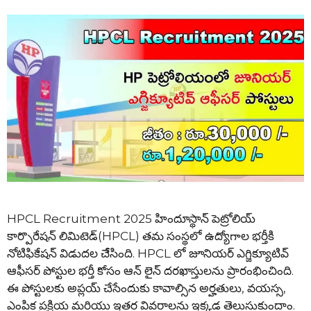
HPCL Recruitment 2025 హిందూస్థాన్ పెట్రోలియ్
కార్పొరేషన్ లిమిటెడ్(HPCL) తమ సంస్థలో ఉద్యోగాల భర్తీకి
నోటిఫికేషన్ విడుదల చేేసింది. HPCL లో జూనియర్ ఎగ్జిక్యూటివ్
ఆఫీసర్ పోస్టుల భర్తీ కోసం ఆన్ లైన్ దరఖాస్తులను ప్రారంభించింది.
ఈ పోస్టులకు అప్లయ్ చేసేందుకు కావాల్సిన అర్హతులు, వయస్స,
ఎంపిక ప్రక్రియ మరియు ఇతర వివరాలను ఇక్కడ తెలుసుకుందాం.