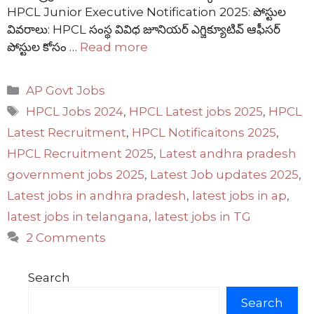
HPCL Junior Executive Notification 2025: పోస్టుల
వివరాలు: HPCL సంస్థ వివిధ జూనియర్ ఎగ్జిక్యూటివ్ ఆఫీసర్
పోస్టుల కోసం …
Read more
Categories
AP Govt Jobs
Tags
HPCL Jobs 2024
,
HPCL Latest jobs 2025
,
HPCL
Latest Recruitment
,
HPCL Notificaitons 2025
,
HPCL Recruitment 2025
,
Latest andhra pradesh
government jobs 2025
,
Latest Job updates 2025
,
Latest jobs in andhra pradesh
,
latest jobs in ap
,
latest jobs in telangana
,
latest jobs in TG
2 Comments
Search
Search