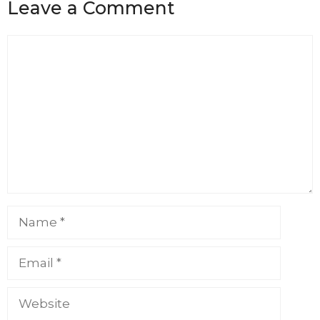
Leave a Comment
Comment
Name
Email
Website