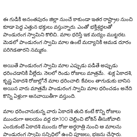
ఈ గుడికి అనంతపురం జిల్లా నుంచే కాకుండా ఇతర రాష్ట్రాల నుంచి
కూడా పెద్ద ఎత్తున భక్తులు వస్తున్నారు. ఎంతో భక్తిశ్రద్ధలతో
పాండురంగ స్వామిని కొలిచి.. మాల ధరిస్తే ఇక మద్యం ముట్టరట.
మెడలో పాండురంగ స్వామి మాల ఉంటే మద్యానికి ఆమడ దూరం
పరిగెడతారని నమ్మకం.
అయితే పాండురంగ స్వామి మాల ఎప్పుడు పడితే అప్పుడు
ధరించడానికి వీల్లేదు. నెలలో రెండు రోజులు మాత్రమే.. శుక్ల ఏకాదశి,
కృష్ణ ఏకాదశి రోజుల్లోనే మాల ధరించాలి. కేవలం తాగుడుకు బానిస
అయిన వారు మాత్రమే పాండురంగ స్వామి మాల ధరించడం అనేది
కొన్ని ఏళ్లుగా ఆనవాయితీగా వస్తుంది.
మాల ధరించానుకున్న వారు ఏకాదశి తుది కంటే కొన్ని రోజులు
ముందుగా ఆలయం వద్ద రూ.100 చెల్లించి టోకెన్ తీసుకోవాలి.
ఎందుకంటే ఏకాదశి ముందు రోజు అర్ధరాత్రి నుంచి ఆ మాలను
పాండురంగ స్వామి సన్నిధిలో ఉంచి పూజలు, భజను చేస్తారు.