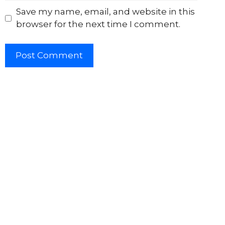
Save my name, email, and website in this
browser for the next time I comment.