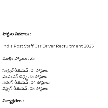
పోస్టుల వివరాలు :
India Post Staff Car Driver Recruitment 2025 :
మొత్తం పోస్టులు : 25
సెంట్రల్ రీజియన్ : 01 పోస్టులు
ఎంఎంఎస్ చెన్నై : 15 పోస్టులు
సదరన్ రీజియన్ : 04 పోస్టులు
వెస్ట్రన్ రీజియన్ : 05 పోస్టులు
విద్యార్హతలు :