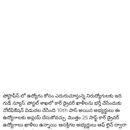
పోస్టాఫీస్ లో ఉద్యోగం కోసం ఎదురుచూస్తున్న నిరుద్యోగులకు ఇది
గుడ్ న్యూస్. పోస్టల్ శాఖలో కార్ డ్రైవర్ ఖాళీలను భర్తీ చేసేందుకు
నోటిఫికేషన్ విడుదల చేసింది. 10th పాస్ అయిన అభ్యర్థులు ఈ
ఉద్యోగాలకు అప్లయ్ చేసుకోవచ్చు. మొత్తం 25 సాఫ్ట్ కార్ డ్రైవర్
ఉద్యోగాలు ఖాళీలు ఉన్నాయి. ఆసక్తిగల అభ్యర్థులు ఆఫ్ లైన్ ద్వారా