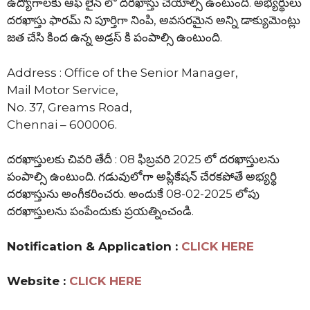
ఉద్యోగాలకు ఆఫ్ లైన్ లో దరఖాస్తు చేయాల్సి ఉంటుంది. అభ్యర్థులు
దరఖాస్తు ఫారమ్ ని పూర్తిగా నింపి, అవసరమైన అన్ని డాక్యుమెంట్లు
జత చేసి కింద ఉన్న అడ్రస్ కి పంపాల్సి ఉంటుంది.
Address : Office of the Senior Manager,
Mail Motor Service,
No. 37, Greams Road,
Chennai – 600006.
దరఖాస్తులకు చివరి తేదీ : 08 ఫిబ్రవరి 2025 లో దరఖాస్తులను
పంపాల్సి ఉంటుంది. గడువులోగా అప్లికేషన్ చేరకపోతే అభ్యర్థి
దరఖాస్తును అంగీకరించరు. అందుకే 08-02-2025 లోపు
దరఖాస్తులను పంపేందుకు ప్రయత్నించండి.
Notification & Application :
CLICK HERE
Website :
CLICK HERE