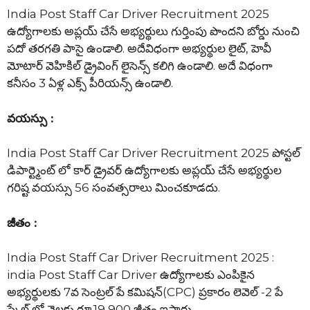
India Post Staff Car Driver Recruitment 2025
ఉద్యోగాలకు అప్లయ్ చేసే అభ్యర్థులు గుర్తింపు పొందని బోర్డు నుంచి
పదో తరగతి పాసై ఉండాలి. అదేవిధంగా అభ్యర్థుల లైట్, హెవీ
మోటార్ వెహికిల్ డ్రైవింగ్ లైసెన్స్ కలిగి ఉండాలి. అదే విధంగా
కనీసం 3 ఏళ్ల ఎక్స్ పీరియన్స్ ఉండాలి.
వయస్సు :
India Post Staff Car Driver Recruitment 2025 పోస్టల్
డిపార్ట్మెంట్ లో కార్ డ్రైవర్ ఉద్యోగాలకు అప్లయ్ చేసే అభ్యర్థుల
గరిష్ట వయస్సు 56 సంవత్సరాలు మించకూడదు.
జీతం :
India Post Staff Car Driver Recruitment 2025 :
india Post Staff Car Driver ఉద్యోగాలకు ఎంపికైన
అభ్యర్థులకు 7వ సెంట్రల్ పే కమిషన్(CPC) ప్రకారం లెవెల్ -2 పే
స్కేల్ లో నెలకు రూ.19,900 జీతం ఇస్తారు.