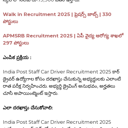
Walk in Recruitment 2025 | ఫ్రెషర్స్ జాబ్స్ | 330
పోస్టులు
APMSRB Recruitment 2025 | ఏపీ వైద్య ఆరోగ్య శాఖలో
297 పోస్టులు
ఎంపిక ప్రక్రియ :
India Post Staff Car Driver Recruitment 2025 కార్
డ్రైవర్ ఉద్యోగాల కోసం దరఖాస్తు చేసుకున్న అభ్యర్థులకు ఎలాంటి
రాత పరీక్ష నిర్వహించరు. అభ్యర్థి డ్రైవింగ్ అనుభవం, అర్హతలు
చూసి అపాయింట్మెంట్ ఇస్తారు.
ఎలా దరఖాస్తు చేసుకోవాలి:
India Post Staff Car Driver Recruitment 2025