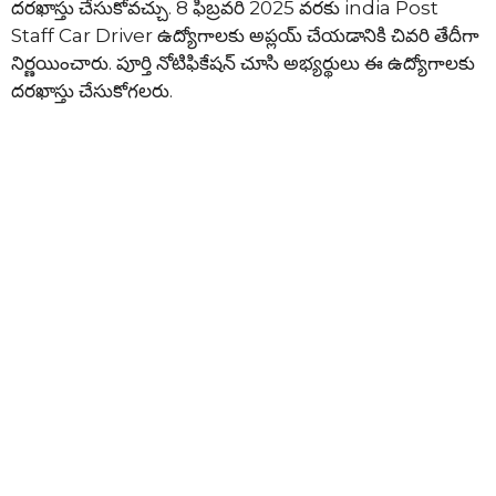
దరఖాస్తు చేసుకోవచ్చు. 8 ఫిబ్రవరి 2025 వరకు india Post
Staff Car Driver ఉద్యోగాలకు అప్లయ్ చేయడానికి చివరి తేదీగా
నిర్ణయించారు. పూర్తి నోటిఫికేషన్ చూసి అభ్యర్థులు ఈ ఉద్యోగాలకు
దరఖాస్తు చేసుకోగలరు.