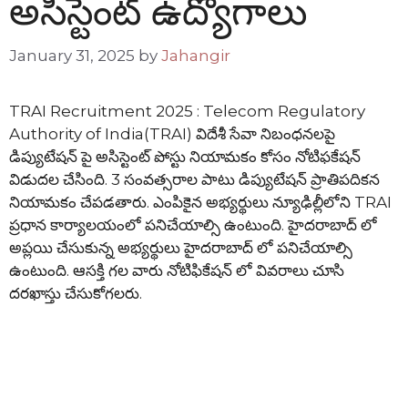
అసిస్టెంట్ ఉద్యోగాలు
January 31, 2025
by
Jahangir
TRAI Recruitment 2025 : Telecom Regulatory
Authority of India(TRAI) విదేశీ సేవా నిబంధనలపై
డిప్యుటేషన్ పై అసిస్టెంట్ పోస్టు నియామకం కోసం నోటిఫకేషన్
విడుదల చేసింది. 3 సంవత్సరాల పాటు డిప్యుటేషన్ ప్రాతిపదికన
నియామకం చేపడతారు. ఎంపికైన అభ్యర్థులు న్యూఢిల్లీలోని TRAI
ప్రధాన కార్యాలయంలో పనిచేయాల్సి ఉంటుంది. హైదరాబాద్ లో
అప్లయి చేసుకున్న అభ్యర్థులు హైదరాబాద్ లో పనిచేయాల్సి
ఉంటుంది. ఆసక్తి గల వారు నోటిఫికేషన్ లో వివరాలు చూసి
దరఖాస్తు చేసుకోగలరు.