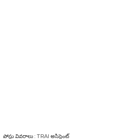
పోస్టు వివరాలు : TRAI అసిస్టెంట్