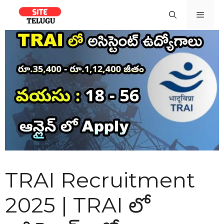
Skip
Men
to
content
TRAI Recruitment
2025 | TRAI లో