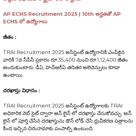
AP ECHS Recruitment 2025 | 10th అర్హతతో AP
ECHS లో ఉద్యోగాలు
జీతం :
TRAI Recruitment 2025 అసిస్టెంట్ ఉద్యోగానికి ఎంపికైన
వారికి 7వ సీపీసీ ప్రకారం రూ.35,400 నుంచి రూ.1,12,400 జీతం
అందుకుంటారు. డీఏ, హెచ్ఆర్ఏ తదితర అలెవెన్సులు కూడా
ఉంటాయి.
దరఖాస్తు విధానం :
TRAI Recruitment 2025 అసిస్టెంట్ ఉద్యోగాలకు TRAI
అధికారిక వెబ్ సైట్ ద్వారా ఆన్ లైన్ లో దరఖాస్తు చేసుకోవచ్చు. ఆన్
లైన్ లో పూర్తి చేసిన దరఖాస్తును డౌన్ లోడ్ చేసి ధ్రువీకరణ పత్రాలను
కింద ఇచ్చిన చిరునామాకు పంపాల్సి ఉంటుంది.