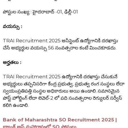
పోస్టుల సంఖ్య : హైదరాబాద్ -01, ఢిల్లీ-01
వయస్సు :
TRAI Recruitment 2025 అసిస్టెంట్ ఉద్యోగానికి దరఖాస్తు
చేసే అభ్యర్థుల వయస్సు 56 సంవత్సరాల కంటే మించకూడదు.
అర్హతలు :
TRAI Recruitment 2025 ఉద్యోగానికి దరఖాస్తు చేసుకునే
అభ్యర్థులు తప్పనిసరిగా కేంద్ర ప్రభుత్వ, ప్రభుత్వ రంగ సంస్థలు లేదా
స్వయంప్రతిపత్తి సంస్థల అధికారులు అయి ఉండాలి. సమానమైన
పోస్ట్ హోల్డింగ్ లేదా లెవెల్-2 లో పది సంవత్సరాల రెగ్యులర్ సర్వీస్
కలిగి ఉండాలి.
Bank of Maharashtra SO Recruitment 2025 |
బ్యాంక్ ఆఫ్ మహారాష్ట్రలో SO పోస్టులు