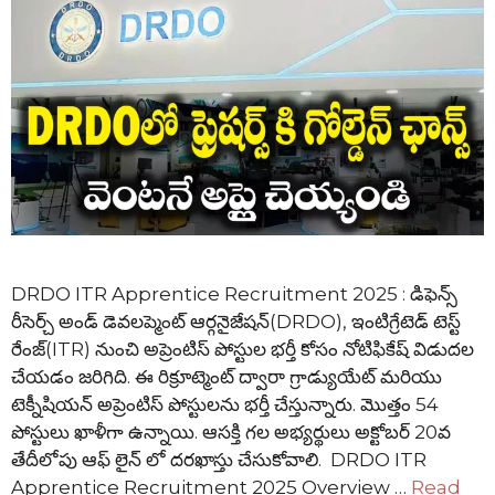
DRDO ITR Apprentice Recruitment 2025 : డిఫెన్స్
రీసెర్చ్ అండ్ డెవలప్మెంట్ ఆర్గనైజేషన్(DRDO), ఇంటిగ్రేటెడ్ టెస్ట్
రేంజ్(ITR) నుంచి అప్రెంటిస్ పోస్టుల భర్తీ కోసం నోటిఫికేష్ విడుదల
చేయడం జరిగిది. ఈ రిక్రూట్మెంట్ ద్వారా గ్రాడ్యుయేట్ మరియు
టెక్నీషియన్ అప్రెంటిస్ పోస్టులను భర్తీ చేస్తున్నారు. మొత్తం 54
పోస్టులు ఖాళీగా ఉన్నాయి. ఆసక్తి గల అభ్యర్థులు అక్టోబర్ 20వ
తేదీలోపు ఆఫ్ లైన్ లో దరఖాస్తు చేసుకోవాలి. DRDO ITR
Apprentice Recruitment 2025 Overview …
Read