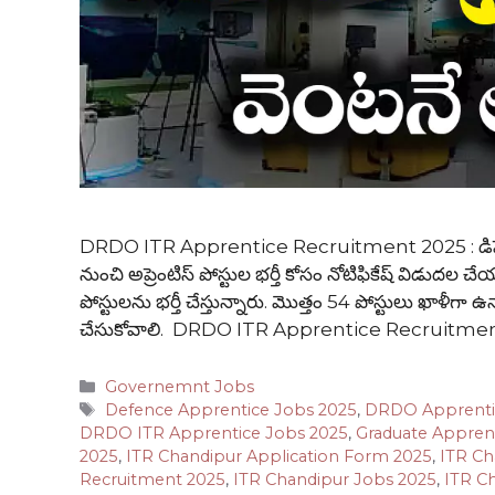
DRDO ITR Apprentice Recruitment 2025 : డిఫెన్స్ రీస
నుంచి అప్రెంటిస్ పోస్టుల భర్తీ కోసం నోటిఫికేష్ విడుదల చే
పోస్టులను భర్తీ చేస్తున్నారు. మొత్తం 54 పోస్టులు ఖాళీగా 
చేసుకోవాలి. DRDO ITR Apprentice Recruitme
Categories
Governemnt Jobs
Tags
Defence Apprentice Jobs 2025
,
DRDO Apprenti
DRDO ITR Apprentice Jobs 2025
,
Graduate Appren
2025
,
ITR Chandipur Application Form 2025
,
ITR Ch
Recruitment 2025
,
ITR Chandipur Jobs 2025
,
ITR Ch