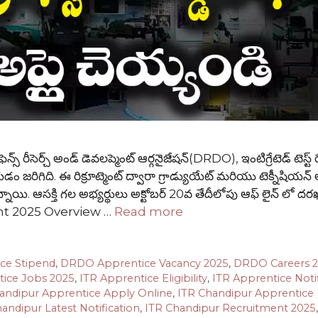
ెర్చ్ అండ్ డెవలప్మెంట్ ఆర్గనైజేషన్(DRDO), ఇంటిగ్రేటెడ్ టెస్ట్ 
యడం జరిగిది. ఈ రిక్రూట్మెంట్ ద్వారా గ్రాడ్యుయేట్ మరియు టెక్నీషియన్ అ
ఉన్నాయి. ఆసక్తి గల అభ్యర్థులు అక్టోబర్ 20వ తేదీలోపు ఆఫ్ లైన్ లో దరఖ
nt 2025 Overview …
Read more
ce Stipend
,
DRDO Apprentice Vacancy 2025
,
DRDO Careers 
tice Jobs 2025
,
ITR Apprentice Eligibility
,
ITR Apprentice Notif
andipur Apprentice Apply Online
,
ITR Chandipur Apprentice
andipur Latest Notification
,
ITR Chandipur Recruitment 2025
,