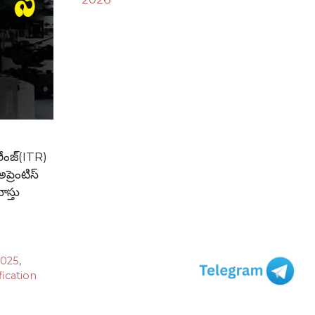
రేంజ్(ITR)
ప్రెంటిస్
ాస్తు
2025
,
ication