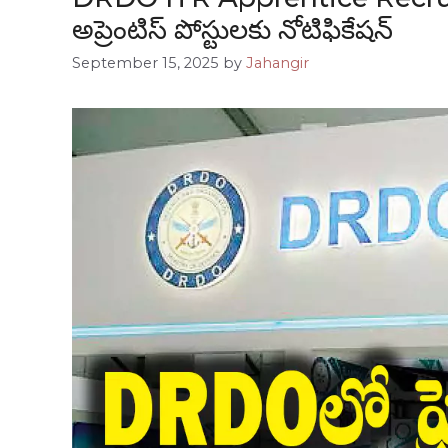
అప్రెంటిస్ పోస్టులకు నోటిఫికేషన్
September 15, 2025
by
Jahangir