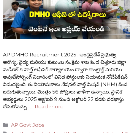
AP DMHO Recruitment 2025 : ఆంధ్రప్రదేశ్ ప్రభుత్వ
ఆరోగ్య, వైద్య మరియు కుటుంబ సంక్షేమ శాఖ కింద చిత్తూరు జిల్లా
మెడికల్ & హెల్త్ ఆఫీసర్ కార్యాలయం ద్వారా కాంట్రాక్ట్ మరియు
అవుట్‌సోర్సింగ్ విధానంలో వివిధ పోస్టులకు నియామక నోటిఫికేషన్
విడుదలైంది. ఈ నియామకాలు నేషనల్ హెల్త్ మిషన్ (NHM) కింద
జరుగుతున్నాయి. మొత్తం 56 పోస్టులు ఖాళీగా ఉన్నాయి. స్థానిక
అభ్యర్థులు 2025 అక్టోబర్ 9 నుండి అక్టోబర్ 22 వరకు దరఖాస్తు
చేసుకోవచ్చు. …
Read more
Categories
AP Govt Jobs
Tags